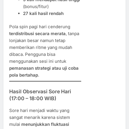
(bonus/fitur)
27 kali hasil rendah
Pola spin pagi hari cenderung
terdistribusi secara merata
, tanpa
lonjakan besar namun tetap
memberikan ritme yang mudah
dibaca. Pengguna bisa
menggunakan sesi ini untuk
pemanasan strategi atau uji coba
pola bertahap
.
Hasil Observasi Sore Hari
(17:00 – 18:00 WIB)
Sore hari menjadi waktu yang
sangat menarik karena sistem
mulai
menunjukkan fluktuasi