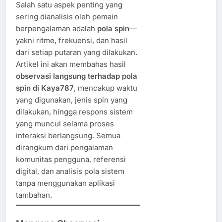
Salah satu aspek penting yang
sering dianalisis oleh pemain
berpengalaman adalah
pola spin
—
yakni ritme, frekuensi, dan hasil
dari setiap putaran yang dilakukan.
Artikel ini akan membahas hasil
observasi langsung terhadap pola
spin di Kaya787
, mencakup waktu
yang digunakan, jenis spin yang
dilakukan, hingga respons sistem
yang muncul selama proses
interaksi berlangsung. Semua
dirangkum dari pengalaman
komunitas pengguna, referensi
digital, dan analisis pola sistem
tanpa menggunakan aplikasi
tambahan.