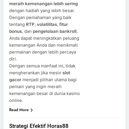
meraih kemenangan lebih sering
dengan hadiah yang lebih besar.
Dengan pemahaman yang baik
tentang
RTP
,
volatilitas
,
fitur
bonus
, dan
pengelolaan bankroll
,
Anda dapat meningkatkan peluang
kemenangan Anda dan menikmati
permainan dengan lebih percaya
diri.
Dengan semua manfaat ini, tidak
mengherankan jika mesin
slot
gacor
menjadi pilihan utama bagi
pemain yang ingin meraih
kemenangan besar di dunia kasino
online.
Read More
Strategi Efektif Horas88