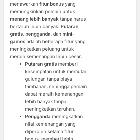
menawarkan
fitur bonus
yang
memungkinkan pemain untuk
menang lebih banyak
tanpa harus
bertaruh lebih banyak.
Putaran
gratis
,
pengganda
, dan
mini-
games
adalah beberapa fitur yang
meningkatkan peluang untuk
meraih kemenangan lebih besar.
Putaran gratis
memberi
kesempatan untuk memutar
gulungan tanpa biaya
tambahan, sehingga pemain
dapat meraih kemenangan
lebih banyak tanpa
meningkatkan taruhan.
Pengganda
meningkatkan
nilai kemenangan yang
diperoleh selama fitur
bonus, memberi lebih