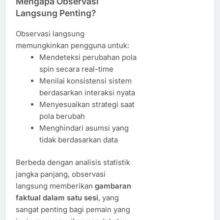
Mengapa Observasi
Langsung Penting?
Observasi langsung
memungkinkan pengguna untuk:
Mendeteksi perubahan pola
spin secara real-time
Menilai konsistensi sistem
berdasarkan interaksi nyata
Menyesuaikan strategi saat
pola berubah
Menghindari asumsi yang
tidak berdasarkan data
Berbeda dengan analisis statistik
jangka panjang, observasi
langsung memberikan
gambaran
faktual dalam satu sesi
, yang
sangat penting bagi pemain yang