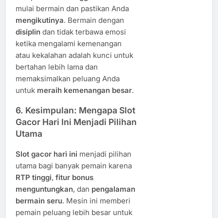
mulai bermain dan pastikan Anda
mengikutinya
. Bermain dengan
disiplin
dan tidak terbawa emosi
ketika mengalami kemenangan
atau kekalahan adalah kunci untuk
bertahan lebih lama dan
memaksimalkan peluang Anda
untuk
meraih kemenangan besar
.
6.
Kesimpulan: Mengapa Slot
Gacor Hari Ini Menjadi Pilihan
Utama
Slot gacor hari ini
menjadi pilihan
utama bagi banyak pemain karena
RTP tinggi
,
fitur bonus
menguntungkan
, dan
pengalaman
bermain seru
. Mesin ini memberi
pemain peluang lebih besar untuk