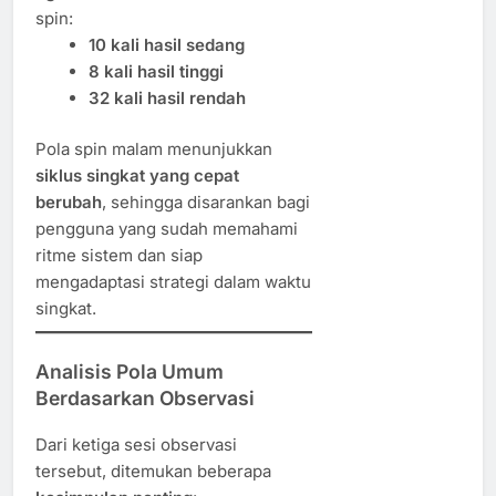
spin:
10 kali hasil sedang
8 kali hasil tinggi
32 kali hasil rendah
Pola spin malam menunjukkan
siklus singkat yang cepat
berubah
, sehingga disarankan bagi
pengguna yang sudah memahami
ritme sistem dan siap
mengadaptasi strategi dalam waktu
singkat.
Analisis Pola Umum
Berdasarkan Observasi
Dari ketiga sesi observasi
tersebut, ditemukan beberapa