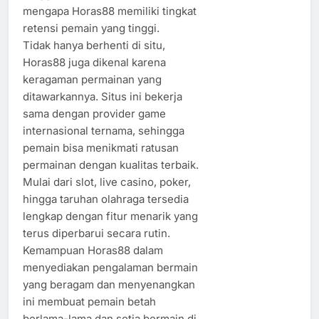
mengapa Horas88 memiliki tingkat
retensi pemain yang tinggi.
Tidak hanya berhenti di situ,
Horas88 juga dikenal karena
keragaman permainan yang
ditawarkannya. Situs ini bekerja
sama dengan provider game
internasional ternama, sehingga
pemain bisa menikmati ratusan
permainan dengan kualitas terbaik.
Mulai dari slot, live casino, poker,
hingga taruhan olahraga tersedia
lengkap dengan fitur menarik yang
terus diperbarui secara rutin.
Kemampuan Horas88 dalam
menyediakan pengalaman bermain
yang beragam dan menyenangkan
ini membuat pemain betah
berlama-lama dan setia bermain di