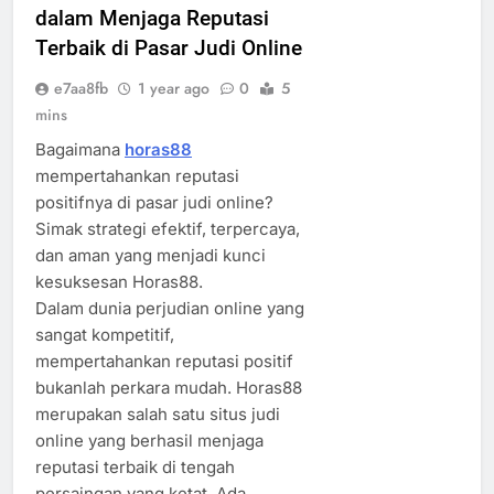
dalam Menjaga Reputasi
Terbaik di Pasar Judi Online
e7aa8fb
1 year ago
0
5
mins
Bagaimana
horas88
mempertahankan reputasi
positifnya di pasar judi online?
Simak strategi efektif, terpercaya,
dan aman yang menjadi kunci
kesuksesan Horas88.
Dalam dunia perjudian online yang
sangat kompetitif,
mempertahankan reputasi positif
bukanlah perkara mudah. Horas88
merupakan salah satu situs judi
online yang berhasil menjaga
reputasi terbaik di tengah
persaingan yang ketat. Ada