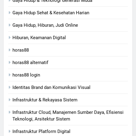
Gaya Hidup & Teknologi Generasi Muda
Gaya Hidup Sehat & Kesehatan Harian
Gaya Hidup, Hiburan, Judi Online
Hiburan, Keamanan Digital
horas88
horas88 alternatif
horas88 login
Identitas Brand dan Komunikasi Visual
Infrastruktur & Rekayasa Sistem
Infrastruktur Cloud, Manajemen Sumber Daya, Efisiensi
Teknologi, Arsitektur Sistem
Infrastruktur Platform Digital