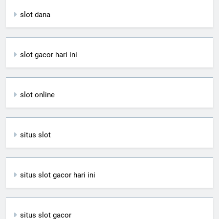
slot dana
slot gacor hari ini
slot online
situs slot
situs slot gacor hari ini
situs slot gacor