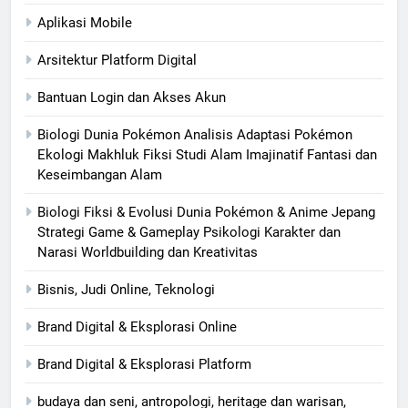
Aplikasi Mobile
Arsitektur Platform Digital
Bantuan Login dan Akses Akun
Biologi Dunia Pokémon Analisis Adaptasi Pokémon
Ekologi Makhluk Fiksi Studi Alam Imajinatif Fantasi dan
Keseimbangan Alam
Biologi Fiksi & Evolusi Dunia Pokémon & Anime Jepang
Strategi Game & Gameplay Psikologi Karakter dan
Narasi Worldbuilding dan Kreativitas
Bisnis, Judi Online, Teknologi
Brand Digital & Eksplorasi Online
Brand Digital & Eksplorasi Platform
budaya dan seni, antropologi, heritage dan warisan,