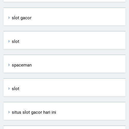
slot gacor
slot
spaceman
slot
situs slot gacor hari ini