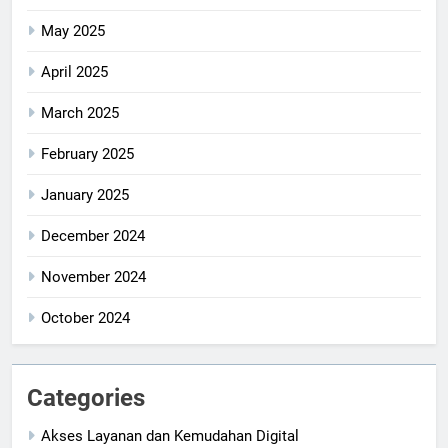
May 2025
April 2025
March 2025
February 2025
January 2025
December 2024
November 2024
October 2024
Categories
Akses Layanan dan Kemudahan Digital