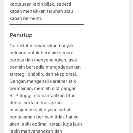
keputusan lebih bijak, seperti
kapan menaikkan taruhan atau
kapan berhenti.
Penutup
Corlaslot menyediakan banyak
peluang untuk bermain secara
cerdas dan menyenangkan, asal
pemain bersedia mengedepankan
strategi, disiplin, dan eksplorasi.
Dengan mengenali karakteristik
permainan, memilih slot dengan
RTP tinggi, memanfaatkan fitur
demo, serta menerapkan
manajemen saldo yang sehat,
pengalaman bermain tidak hanya
akan lebih optimal, tetapi juga jauh
lebih menyenangkan dan