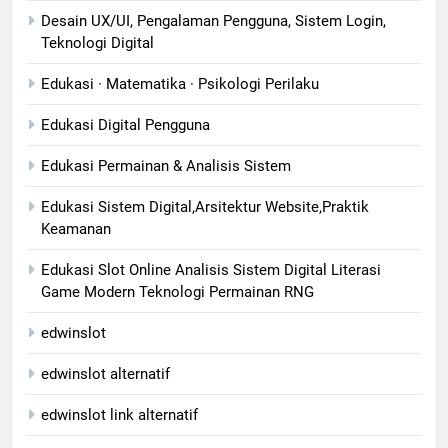
Desain UX/UI, Pengalaman Pengguna, Sistem Login,
Teknologi Digital
Edukasi · Matematika · Psikologi Perilaku
Edukasi Digital Pengguna
Edukasi Permainan & Analisis Sistem
Edukasi Sistem Digital,Arsitektur Website,Praktik
Keamanan
Edukasi Slot Online Analisis Sistem Digital Literasi
Game Modern Teknologi Permainan RNG
edwinslot
edwinslot alternatif
edwinslot link alternatif