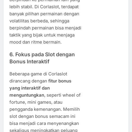
lebih stabil. Di Corlaslot, terdapat
banyak pilihan permainan dengan
volatilitas berbeda, sehingga
berpindah permainan bisa menjadi
taktik yang bijak untuk menjaga
mood dan ritme bermain.
6. Fokus pada Slot dengan
Bonus Interaktif
Beberapa game di Corlaslot
dirancang dengan
fitur bonus
yang interaktif dan
menguntungkan
, seperti wheel of
fortune, mini games, atau
pengganda kemenangan. Memilih
slot dengan bonus semacam ini
bisa menjadi cara menyenangkan
sekaligus meningkatkan peluang