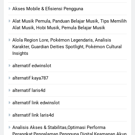
Akses Mobile & Efisiensi Pengguna
Alat Musik Pemula, Panduan Belajar Musik, Tips Memilih
Alat Musik, Hobi Musik, Pemula Belajar Musik
Alola Region Lore, Pokémon Legendaris, Analisis
Karakter, Guardian Deities Spotlight, Pokémon Cultural
Insights
alternatif edwinslot
alternatif kaya787
alternatif laris4d
alternatif link edwinslot
alternatif link laris4d
Analisis Akses & Stabilitas,Optimasi Performa
Perangkat,Pengalaman Pengguna Digital,Keamanan Akun