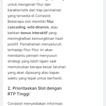
untuk mengenali fitur dan
karakteristik dari tiap permainan
yang tersedia di Corlaslot.
Beberapa slot memiliki
fitur
cascading
,
wild dinamis
, atau
bahkan
bonus interaktif
yang
meningkatkan kemungkinan hasil
positif. Pemahaman menyeluruh
terhadap fitur-fitur ini akan
membantu pemain menyusun
strategi yang lebih tajam saat
memutuskan berapa besar taruhan
yang akan dipasang atau kapan
waktu yang tepat untuk berhenti.
2. Prioritaskan Slot dengan
RTP Tinggi
Corlaslot menyediakan informasi