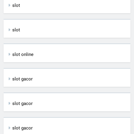
slot
slot
slot online
slot gacor
slot gacor
slot gacor