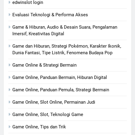
edwinslot login
Evaluasi Teknologi & Performa Akses
Game & Hiburan, Audio & Desain Suara, Pengalaman
Imersif, Kreativitas Digital
Game dan Hiburan, Strategi Pokémon, Karakter Ikonik,
Dunia Fantasi, Tipe Listrik, Fenomena Budaya Pop
Game Online & Strategi Bermain
Game Online, Panduan Bermain, Hiburan Digital
Game Online, Panduan Pemula, Strategi Bermain
Game Online, Slot Online, Permainan Judi
Game Online, Slot, Teknologi Game
Game Online, Tips dan Trik