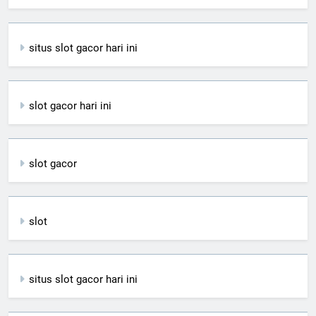
situs slot gacor hari ini
slot gacor hari ini
slot gacor
slot
situs slot gacor hari ini