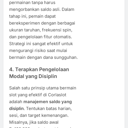
permainan tanpa harus
mengorbankan saldo asli. Dalam
tahap ini, pemain dapat
bereksperimen dengan berbagai
ukuran taruhan, frekuensi spin,
dan pengelolaan fitur otomatis.
Strategi ini sangat efektif untuk
mengurangi risiko saat mulai
bermain dengan dana sungguhan.
4. Terapkan Pengelolaan
Modal yang Disiplin
Salah satu prinsip utama bermain
slot yang efektif di Corlaslot
adalah
manajemen saldo yang
disiplin
. Tentukan batas harian,
sesi, dan target kemenangan.
Misalnya, jika saldo awal