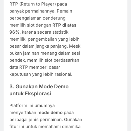
RTP (Return to Player) pada
banyak permainannya. Pemain
berpengalaman cenderung
memilih slot dengan
RTP di atas
96%
, karena secara statistik
memiliki pengembalian yang lebih
besar dalam jangka panjang. Meski
bukan jaminan menang dalam sesi
pendek, memilih slot berdasarkan
data RTP memberi dasar
keputusan yang lebih rasional.
3. Gunakan Mode Demo
untuk Eksplorasi
Platform ini umumnya
menyertakan
mode demo
pada
berbagai jenis permainan. Gunakan
fitur ini untuk memahami dinamika