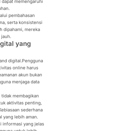
il dapat memengaruhi
uhan.
elalui pembahasan
a, serta konsistensi
h dipahami, mereka
 jauh.
gital yang
and digital.Pengguna
vitas online harus
.Keamanan akun bukan
ngguna menjaga data
, tidak membagikan
uk aktivitas penting,
.Kebiasaan sederhana
l yang lebih aman.
i informasi yang jelas
gguna untuk lebih