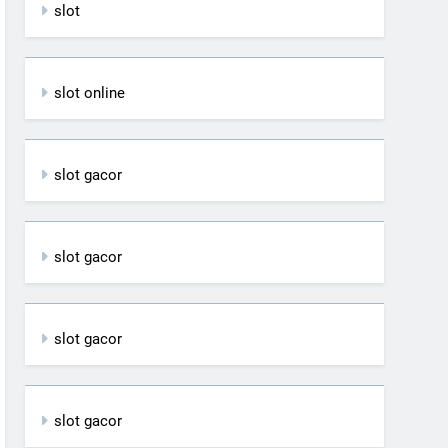
slot
slot online
slot gacor
slot gacor
slot gacor
slot gacor