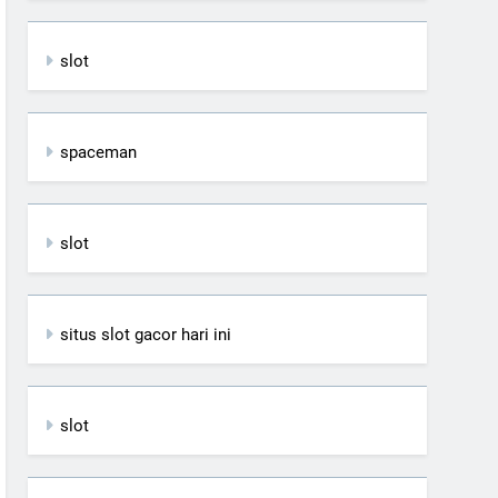
slot
spaceman
slot
situs slot gacor hari ini
slot