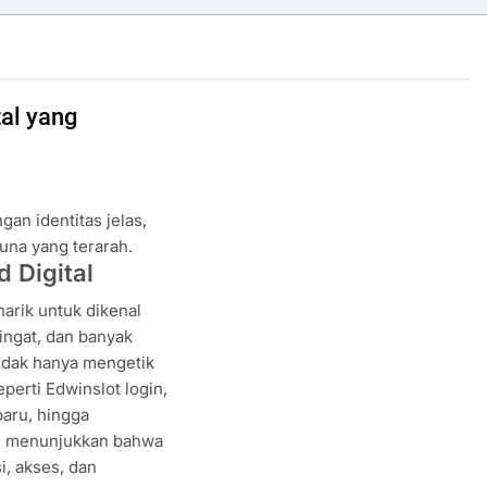
tal yang
gan identitas jelas,
una yang terarah.
 Digital
narik untuk dikenal
ingat, dan banyak
tidak hanya mengetik
perti Edwinslot login,
baru, hingga
ni menunjukkan bahwa
i, akses, dan