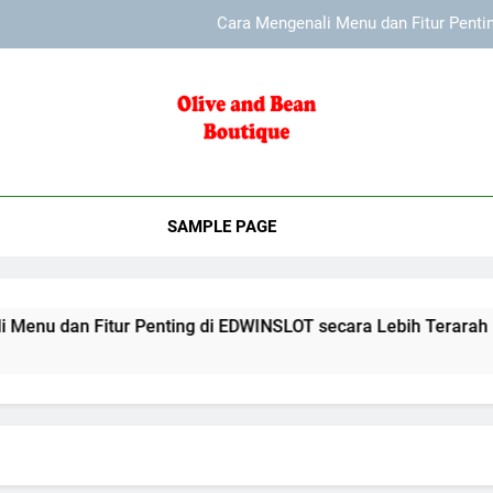
Cara Mengenali Menu dan Fitur Penti
Cara Mengenali Menu dan Fitur Pe
Mengenal Keunggulan Anta
ve And Bean Boutique
Mengenal Identitas Visu
en Mode Terkini Di Olive And Bean Boutique. Pilihan Pakaian D
Cara Mengenali Menu dan Fitur Penti
SAMPLE PAGE
Cara Mengenali Menu dan Fitur Pe
Mengenal Keunggulan Anta
itur Penting di EDWINSLOT secara Lebih Terarah
Cara 
3 Week