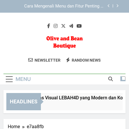
Skip
Cara Mengenali Menu dan Fitur Penting di
to
LEBAH4D secara Lebih Terarah
content
Mengenal Keunggulan Antarmuka KAYA787 yang
Mudah Digunakan
Mengenal Identitas Visual LEBAH4D yang Modern
dan Konsisten
Cara Mengenali Menu dan Fitur Penting di
EDWINSLOT secara Lebih Terarah
Olive And Bean
Temukan Tren Mode Terkini Di Olive And
Cara Mengenali Menu dan Fitur Penting di
NEWSLETTER
RANDOM NEWS
LEBAH4D secara Lebih Terarah
Boutique
Bean Boutique. Pilihan Pakaian Dan
Mengenal Keunggulan Antarmuka KAYA787 yang
Aksesori Yang Stylish Dan Berkualitas.
Mudah Digunakan
MENU
ngenal Identitas Visual LEBAH4D yang Modern dan Konsiste
HEADLINES
Weeks Ago
Home
e7aa8fb