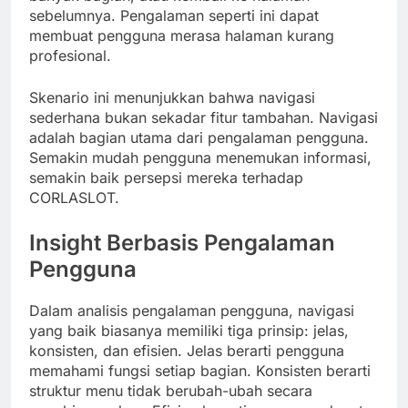
sebelumnya. Pengalaman seperti ini dapat
membuat pengguna merasa halaman kurang
profesional.
Skenario ini menunjukkan bahwa navigasi
sederhana bukan sekadar fitur tambahan. Navigasi
adalah bagian utama dari pengalaman pengguna.
Semakin mudah pengguna menemukan informasi,
semakin baik persepsi mereka terhadap
CORLASLOT.
Insight Berbasis Pengalaman
Pengguna
Dalam analisis pengalaman pengguna, navigasi
yang baik biasanya memiliki tiga prinsip: jelas,
konsisten, dan efisien. Jelas berarti pengguna
memahami fungsi setiap bagian. Konsisten berarti
struktur menu tidak berubah-ubah secara