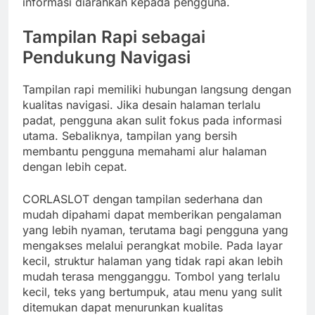
informasi diarahkan kepada pengguna.
Tampilan Rapi sebagai
Pendukung Navigasi
Tampilan rapi memiliki hubungan langsung dengan
kualitas navigasi. Jika desain halaman terlalu
padat, pengguna akan sulit fokus pada informasi
utama. Sebaliknya, tampilan yang bersih
membantu pengguna memahami alur halaman
dengan lebih cepat.
CORLASLOT dengan tampilan sederhana dan
mudah dipahami dapat memberikan pengalaman
yang lebih nyaman, terutama bagi pengguna yang
mengakses melalui perangkat mobile. Pada layar
kecil, struktur halaman yang tidak rapi akan lebih
mudah terasa mengganggu. Tombol yang terlalu
kecil, teks yang bertumpuk, atau menu yang sulit
ditemukan dapat menurunkan kualitas