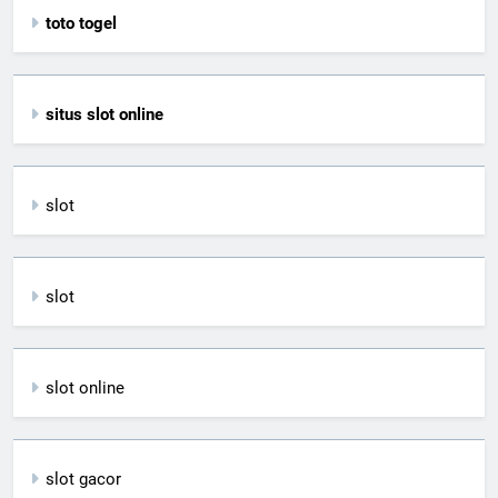
toto togel
situs slot online
slot
slot
slot online
slot gacor