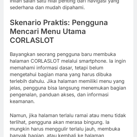
Inilah salah satu nilai penting dari navigasi yang
sederhana dan mudah dipahami.
Skenario Praktis: Pengguna
Mencari Menu Utama
CORLASLOT
Bayangkan seorang pengguna baru membuka
halaman CORLASLOT melalui smartphone. Ia ingin
memahami informasi dasar, tetapi belum
mengetahui bagian mana yang harus dibuka
terlebih dahulu. Jika halaman memiliki menu yang
jelas, pengguna bisa langsung menemukan bagian
pengenalan, panduan akses, dan informasi
keamanan.
Namun, jika halaman terlalu ramai atau menu tidak
terlihat, pengguna akan merasa bingung. Ia
mungkin harus menggulir terlalu jauh, membuka
banyak bagian, atau kembali ke halaman