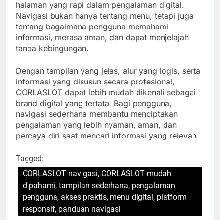
halaman yang rapi dalam pengalaman digital.
Navigasi bukan hanya tentang menu, tetapi juga
tentang bagaimana pengguna memahami
informasi, merasa aman, dan dapat menjelajah
tanpa kebingungan.
Dengan tampilan yang jelas, alur yang logis, serta
informasi yang disusun secara profesional,
CORLASLOT dapat lebih mudah dikenali sebagai
brand digital yang tertata. Bagi pengguna,
navigasi sederhana membantu menciptakan
pengalaman yang lebih nyaman, aman, dan
percaya diri saat mencari informasi yang relevan.
Tagged:
CORLASLOT navigasi, CORLASLOT mudah
dipahami, tampilan sederhana, pengalaman
pengguna, akses praktis, menu digital, platform
responsif, panduan navigasi