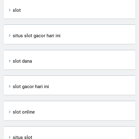
slot
situs slot gacor hari ini
slot dana
slot gacor hari ini
slot online
situs slot