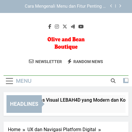
Skip
Cara Mengenali Menu dan Fitur Penting di
to
LEBAH4D secara Lebih Terarah
content
Mengenal Keunggulan Antarmuka KAYA787 yang
Mudah Digunakan
Mengenal Identitas Visual LEBAH4D yang Modern
dan Konsisten
Cara Mengenali Menu dan Fitur Penting di
EDWINSLOT secara Lebih Terarah
Olive And Bean
Temukan Tren Mode Terkini Di Olive And
Cara Mengenali Menu dan Fitur Penting di
NEWSLETTER
RANDOM NEWS
LEBAH4D secara Lebih Terarah
Boutique
Bean Boutique. Pilihan Pakaian Dan
Mengenal Keunggulan Antarmuka KAYA787 yang
Aksesori Yang Stylish Dan Berkualitas.
Mudah Digunakan
MENU
ngenal Identitas Visual LEBAH4D yang Modern dan Konsisten
HEADLINES
Weeks Ago
Home
UX dan Navigasi Platform Digital