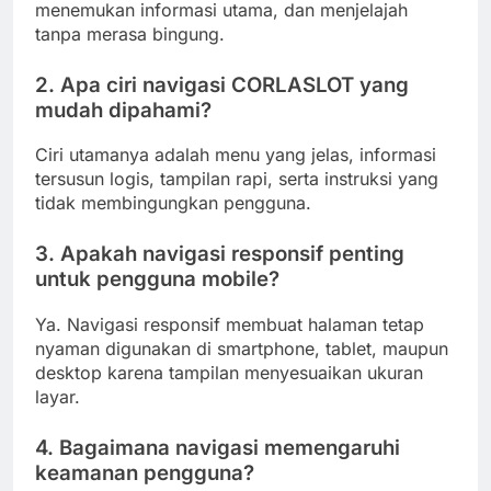
menemukan informasi utama, dan menjelajah
tanpa merasa bingung.
2. Apa ciri navigasi CORLASLOT yang
mudah dipahami?
Ciri utamanya adalah menu yang jelas, informasi
tersusun logis, tampilan rapi, serta instruksi yang
tidak membingungkan pengguna.
3. Apakah navigasi responsif penting
untuk pengguna mobile?
Ya. Navigasi responsif membuat halaman tetap
nyaman digunakan di smartphone, tablet, maupun
desktop karena tampilan menyesuaikan ukuran
layar.
4. Bagaimana navigasi memengaruhi
keamanan pengguna?