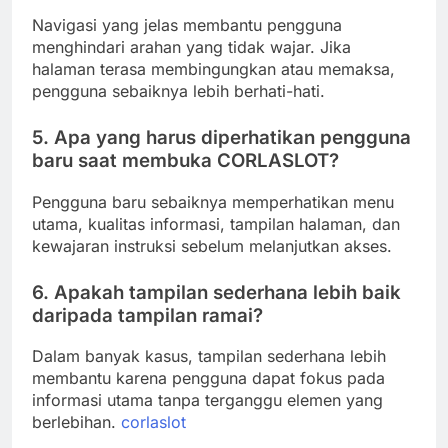
Navigasi yang jelas membantu pengguna
menghindari arahan yang tidak wajar. Jika
halaman terasa membingungkan atau memaksa,
pengguna sebaiknya lebih berhati-hati.
5. Apa yang harus diperhatikan pengguna
baru saat membuka CORLASLOT?
Pengguna baru sebaiknya memperhatikan menu
utama, kualitas informasi, tampilan halaman, dan
kewajaran instruksi sebelum melanjutkan akses.
6. Apakah tampilan sederhana lebih baik
daripada tampilan ramai?
Dalam banyak kasus, tampilan sederhana lebih
membantu karena pengguna dapat fokus pada
informasi utama tanpa terganggu elemen yang
berlebihan.
corlaslot