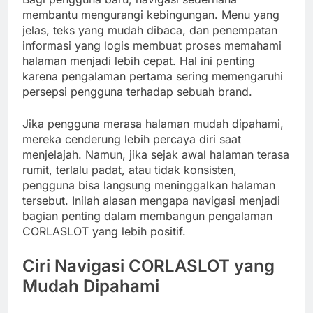
membantu mengurangi kebingungan. Menu yang
jelas, teks yang mudah dibaca, dan penempatan
informasi yang logis membuat proses memahami
halaman menjadi lebih cepat. Hal ini penting
karena pengalaman pertama sering memengaruhi
persepsi pengguna terhadap sebuah brand.
Jika pengguna merasa halaman mudah dipahami,
mereka cenderung lebih percaya diri saat
menjelajah. Namun, jika sejak awal halaman terasa
rumit, terlalu padat, atau tidak konsisten,
pengguna bisa langsung meninggalkan halaman
tersebut. Inilah alasan mengapa navigasi menjadi
bagian penting dalam membangun pengalaman
CORLASLOT yang lebih positif.
Ciri Navigasi CORLASLOT yang
Mudah Dipahami