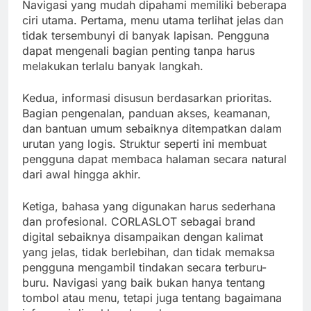
Navigasi yang mudah dipahami memiliki beberapa
ciri utama. Pertama, menu utama terlihat jelas dan
tidak tersembunyi di banyak lapisan. Pengguna
dapat mengenali bagian penting tanpa harus
melakukan terlalu banyak langkah.
Kedua, informasi disusun berdasarkan prioritas.
Bagian pengenalan, panduan akses, keamanan,
dan bantuan umum sebaiknya ditempatkan dalam
urutan yang logis. Struktur seperti ini membuat
pengguna dapat membaca halaman secara natural
dari awal hingga akhir.
Ketiga, bahasa yang digunakan harus sederhana
dan profesional. CORLASLOT sebagai brand
digital sebaiknya disampaikan dengan kalimat
yang jelas, tidak berlebihan, dan tidak memaksa
pengguna mengambil tindakan secara terburu-
buru. Navigasi yang baik bukan hanya tentang
tombol atau menu, tetapi juga tentang bagaimana