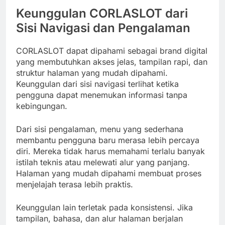
Keunggulan CORLASLOT dari
Sisi Navigasi dan Pengalaman
CORLASLOT dapat dipahami sebagai brand digital
yang membutuhkan akses jelas, tampilan rapi, dan
struktur halaman yang mudah dipahami.
Keunggulan dari sisi navigasi terlihat ketika
pengguna dapat menemukan informasi tanpa
kebingungan.
Dari sisi pengalaman, menu yang sederhana
membantu pengguna baru merasa lebih percaya
diri. Mereka tidak harus memahami terlalu banyak
istilah teknis atau melewati alur yang panjang.
Halaman yang mudah dipahami membuat proses
menjelajah terasa lebih praktis.
Keunggulan lain terletak pada konsistensi. Jika
tampilan, bahasa, dan alur halaman berjalan