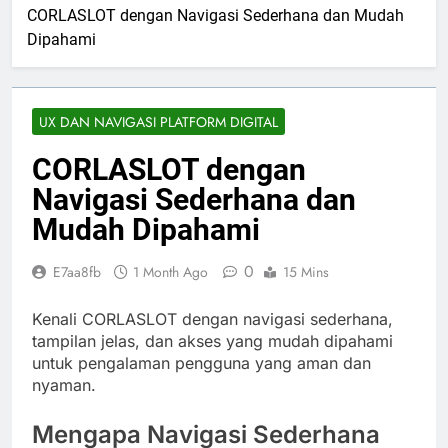
CORLASLOT dengan Navigasi Sederhana dan Mudah
Dipahami
UX DAN NAVIGASI PLATFORM DIGITAL
CORLASLOT dengan
Navigasi Sederhana dan
Mudah Dipahami
0
E7aa8fb
1 Month Ago
15 Mins
Kenali CORLASLOT dengan navigasi sederhana,
tampilan jelas, dan akses yang mudah dipahami
untuk pengalaman pengguna yang aman dan
nyaman.
Mengapa Navigasi Sederhana