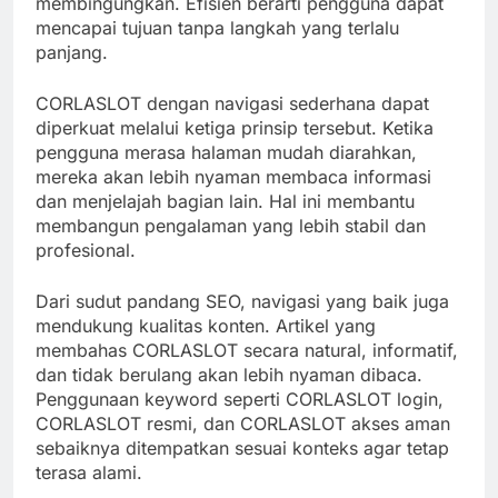
membingungkan. Efisien berarti pengguna dapat
mencapai tujuan tanpa langkah yang terlalu
panjang.
CORLASLOT dengan navigasi sederhana dapat
diperkuat melalui ketiga prinsip tersebut. Ketika
pengguna merasa halaman mudah diarahkan,
mereka akan lebih nyaman membaca informasi
dan menjelajah bagian lain. Hal ini membantu
membangun pengalaman yang lebih stabil dan
profesional.
Dari sudut pandang SEO, navigasi yang baik juga
mendukung kualitas konten. Artikel yang
membahas CORLASLOT secara natural, informatif,
dan tidak berulang akan lebih nyaman dibaca.
Penggunaan keyword seperti CORLASLOT login,
CORLASLOT resmi, dan CORLASLOT akses aman
sebaiknya ditempatkan sesuai konteks agar tetap
terasa alami.