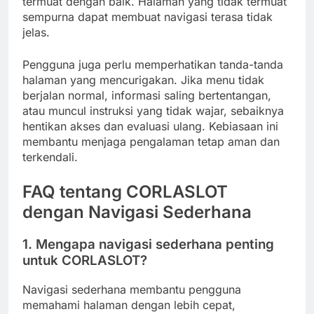
termuat dengan baik. Halaman yang tidak termuat
sempurna dapat membuat navigasi terasa tidak
jelas.
Pengguna juga perlu memperhatikan tanda-tanda
halaman yang mencurigakan. Jika menu tidak
berjalan normal, informasi saling bertentangan,
atau muncul instruksi yang tidak wajar, sebaiknya
hentikan akses dan evaluasi ulang. Kebiasaan ini
membantu menjaga pengalaman tetap aman dan
terkendali.
FAQ tentang CORLASLOT
dengan Navigasi Sederhana
1. Mengapa navigasi sederhana penting
untuk CORLASLOT?
Navigasi sederhana membantu pengguna
memahami halaman dengan lebih cepat,