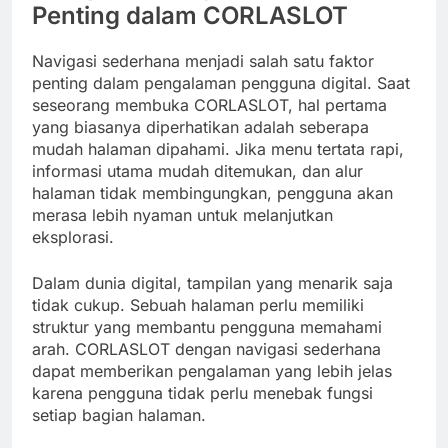
Penting dalam CORLASLOT
Navigasi sederhana menjadi salah satu faktor
penting dalam pengalaman pengguna digital. Saat
seseorang membuka CORLASLOT, hal pertama
yang biasanya diperhatikan adalah seberapa
mudah halaman dipahami. Jika menu tertata rapi,
informasi utama mudah ditemukan, dan alur
halaman tidak membingungkan, pengguna akan
merasa lebih nyaman untuk melanjutkan
eksplorasi.
Dalam dunia digital, tampilan yang menarik saja
tidak cukup. Sebuah halaman perlu memiliki
struktur yang membantu pengguna memahami
arah. CORLASLOT dengan navigasi sederhana
dapat memberikan pengalaman yang lebih jelas
karena pengguna tidak perlu menebak fungsi
setiap bagian halaman.