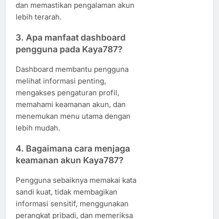
dan memastikan pengalaman akun
lebih terarah.
3. Apa manfaat dashboard
pengguna pada Kaya787?
Dashboard membantu pengguna
melihat informasi penting,
mengakses pengaturan profil,
memahami keamanan akun, dan
menemukan menu utama dengan
lebih mudah.
4. Bagaimana cara menjaga
keamanan akun Kaya787?
Pengguna sebaiknya memakai kata
sandi kuat, tidak membagikan
informasi sensitif, menggunakan
perangkat pribadi, dan memeriksa