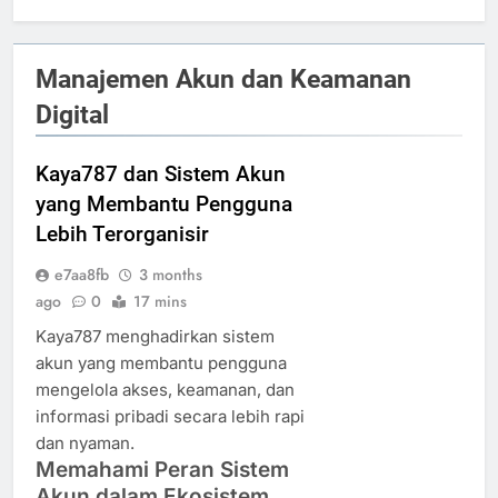
Manajemen Akun dan Keamanan
Digital
Kaya787 dan Sistem Akun
yang Membantu Pengguna
Lebih Terorganisir
e7aa8fb
3 months
ago
0
17 mins
Kaya787 menghadirkan sistem
akun yang membantu pengguna
mengelola akses, keamanan, dan
informasi pribadi secara lebih rapi
dan nyaman.
Memahami Peran Sistem
Akun dalam Ekosistem