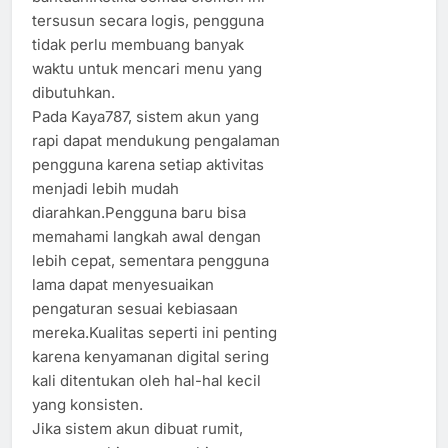
tersusun secara logis, pengguna
tidak perlu membuang banyak
waktu untuk mencari menu yang
dibutuhkan.
Pada Kaya787, sistem akun yang
rapi dapat mendukung pengalaman
pengguna karena setiap aktivitas
menjadi lebih mudah
diarahkan.Pengguna baru bisa
memahami langkah awal dengan
lebih cepat, sementara pengguna
lama dapat menyesuaikan
pengaturan sesuai kebiasaan
mereka.Kualitas seperti ini penting
karena kenyamanan digital sering
kali ditentukan oleh hal-hal kecil
yang konsisten.
Jika sistem akun dibuat rumit,