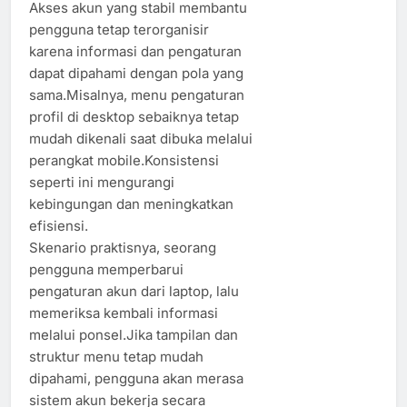
Akses akun yang stabil membantu
pengguna tetap terorganisir
karena informasi dan pengaturan
dapat dipahami dengan pola yang
sama.Misalnya, menu pengaturan
profil di desktop sebaiknya tetap
mudah dikenali saat dibuka melalui
perangkat mobile.Konsistensi
seperti ini mengurangi
kebingungan dan meningkatkan
efisiensi.
Skenario praktisnya, seorang
pengguna memperbarui
pengaturan akun dari laptop, lalu
memeriksa kembali informasi
melalui ponsel.Jika tampilan dan
struktur menu tetap mudah
dipahami, pengguna akan merasa
sistem akun bekerja secara