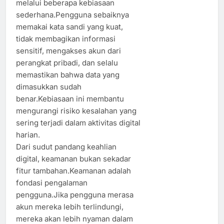
melalui beberapa kebiasaan
sederhana.Pengguna sebaiknya
memakai kata sandi yang kuat,
tidak membagikan informasi
sensitif, mengakses akun dari
perangkat pribadi, dan selalu
memastikan bahwa data yang
dimasukkan sudah
benar.Kebiasaan ini membantu
mengurangi risiko kesalahan yang
sering terjadi dalam aktivitas digital
harian.
Dari sudut pandang keahlian
digital, keamanan bukan sekadar
fitur tambahan.Keamanan adalah
fondasi pengalaman
pengguna.Jika pengguna merasa
akun mereka lebih terlindungi,
mereka akan lebih nyaman dalam