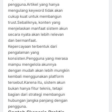
pengguna.Artikel yang hanya
mengulang keyword tidak akan
cukup kuat untuk membangun
trust.Sebaliknya, konten yang
menjelaskan manfaat sistem akun
secara nyata akan lebih relevan
dan bermanfaat.
Kepercayaan terbentuk dari
pengalaman yang
konsisten.Pengguna yang merasa
mampu mengelola akunnya
dengan mudah akan lebih mungkin
kembali menggunakan platform
tersebut.Karena itu, sistem akun
bukan hanya fitur teknis, tetapi
bagian dari strategi membangun
hubungan jangka panjang dengan
pengguna.