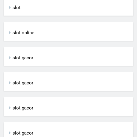
slot
slot online
slot gacor
slot gacor
slot gacor
slot gacor