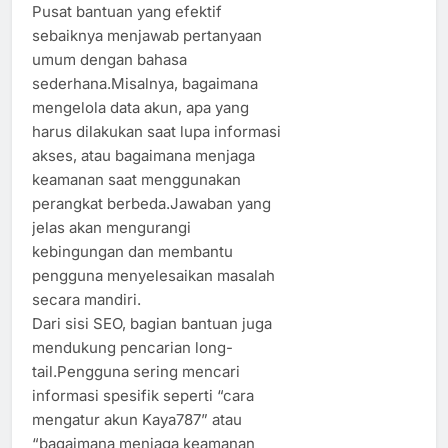
Pusat bantuan yang efektif
sebaiknya menjawab pertanyaan
umum dengan bahasa
sederhana.Misalnya, bagaimana
mengelola data akun, apa yang
harus dilakukan saat lupa informasi
akses, atau bagaimana menjaga
keamanan saat menggunakan
perangkat berbeda.Jawaban yang
jelas akan mengurangi
kebingungan dan membantu
pengguna menyelesaikan masalah
secara mandiri.
Dari sisi SEO, bagian bantuan juga
mendukung pencarian long-
tail.Pengguna sering mencari
informasi spesifik seperti “cara
mengatur akun Kaya787” atau
“bagaimana menjaga keamanan