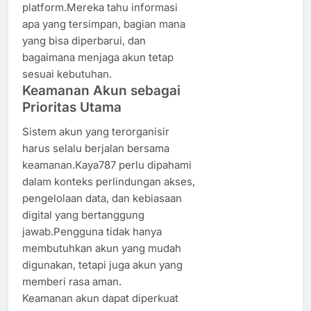
platform.Mereka tahu informasi
apa yang tersimpan, bagian mana
yang bisa diperbarui, dan
bagaimana menjaga akun tetap
sesuai kebutuhan.
Keamanan Akun sebagai
Prioritas Utama
Sistem akun yang terorganisir
harus selalu berjalan bersama
keamanan.Kaya787 perlu dipahami
dalam konteks perlindungan akses,
pengelolaan data, dan kebiasaan
digital yang bertanggung
jawab.Pengguna tidak hanya
membutuhkan akun yang mudah
digunakan, tetapi juga akun yang
memberi rasa aman.
Keamanan akun dapat diperkuat