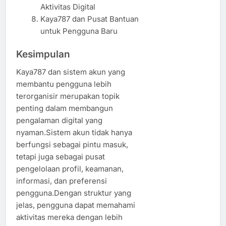
Aktivitas Digital
Kaya787 dan Pusat Bantuan
untuk Pengguna Baru
Kesimpulan
Kaya787 dan sistem akun yang
membantu pengguna lebih
terorganisir merupakan topik
penting dalam membangun
pengalaman digital yang
nyaman.Sistem akun tidak hanya
berfungsi sebagai pintu masuk,
tetapi juga sebagai pusat
pengelolaan profil, keamanan,
informasi, dan preferensi
pengguna.Dengan struktur yang
jelas, pengguna dapat memahami
aktivitas mereka dengan lebih