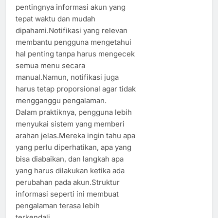
pentingnya informasi akun yang
tepat waktu dan mudah
dipahami.Notifikasi yang relevan
membantu pengguna mengetahui
hal penting tanpa harus mengecek
semua menu secara
manual.Namun, notifikasi juga
harus tetap proporsional agar tidak
mengganggu pengalaman.
Dalam praktiknya, pengguna lebih
menyukai sistem yang memberi
arahan jelas.Mereka ingin tahu apa
yang perlu diperhatikan, apa yang
bisa diabaikan, dan langkah apa
yang harus dilakukan ketika ada
perubahan pada akun.Struktur
informasi seperti ini membuat
pengalaman terasa lebih
terkendali.