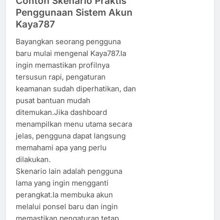
Contoh Skenario Praktis
Penggunaan Sistem Akun
Kaya787
Bayangkan seorang pengguna
baru mulai mengenal Kaya787.Ia
ingin memastikan profilnya
tersusun rapi, pengaturan
keamanan sudah diperhatikan, dan
pusat bantuan mudah
ditemukan.Jika dashboard
menampilkan menu utama secara
jelas, pengguna dapat langsung
memahami apa yang perlu
dilakukan.
Skenario lain adalah pengguna
lama yang ingin mengganti
perangkat.Ia membuka akun
melalui ponsel baru dan ingin
memastikan pengaturan tetap