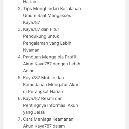
Harian
Tips Menghindari Kesalahan
Umum Saat Mengakses
Kaya787
Kaya787 dan Fitur
Pendukung untuk
Pengalaman yang Lebih
Nyaman
Panduan Mengelola Profil
Akun Kaya787 dengan Lebih
Aman
Kaya787 Mobile dan
Kemudahan Mengatur Akun
di Perangkat Harian
Kaya787 Resmi dan
Pentingnya Informasi Akun
yang Jelas
Cara Menjaga Keamanan
Akun Kaya787 dalam