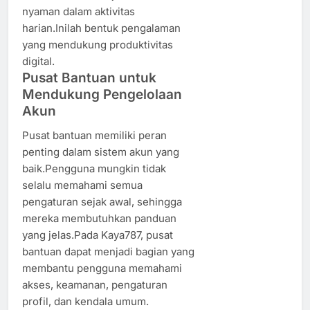
nyaman dalam aktivitas
harian.Inilah bentuk pengalaman
yang mendukung produktivitas
digital.
Pusat Bantuan untuk
Mendukung Pengelolaan
Akun
Pusat bantuan memiliki peran
penting dalam sistem akun yang
baik.Pengguna mungkin tidak
selalu memahami semua
pengaturan sejak awal, sehingga
mereka membutuhkan panduan
yang jelas.Pada Kaya787, pusat
bantuan dapat menjadi bagian yang
membantu pengguna memahami
akses, keamanan, pengaturan
profil, dan kendala umum.