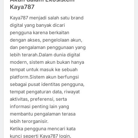
Kaya787
Kaya787 menjadi salah satu brand
digital yang banyak dicari
pengguna karena berkaitan
dengan akses, pengelolaan akun,
dan pengalaman penggunaan yang
lebih terarah.Dalam dunia digital
modern, sistem akun bukan hanya
tempat untuk masuk ke sebuah
platform.Sistem akun berfungsi
sebagai pusat identitas pengguna,
tempat pengaturan data, riwayat
aktivitas, preferensi, serta
informasi penting lain yang
membantu pengalaman terasa
lebih terorganisir.
Ketika pengguna mencari kata
kunci seperti Kaya787 login,