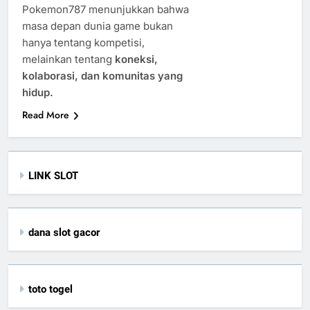
Pokemon787 menunjukkan bahwa
masa depan dunia game bukan
hanya tentang kompetisi,
melainkan tentang
koneksi,
kolaborasi, dan komunitas yang
hidup.
Read More
LINK SLOT
dana slot gacor
toto togel