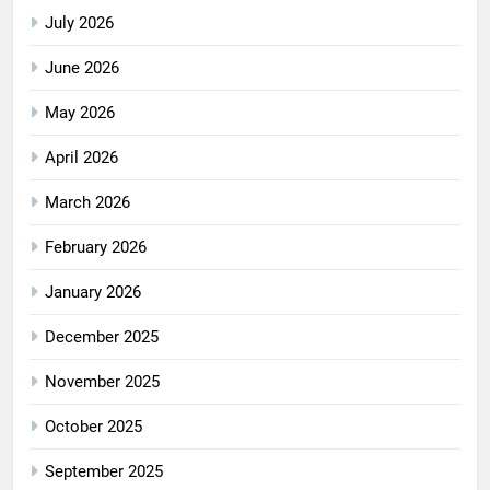
July 2026
June 2026
May 2026
April 2026
March 2026
February 2026
January 2026
December 2025
November 2025
October 2025
September 2025