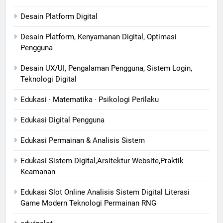
Desain Platform Digital
Desain Platform, Kenyamanan Digital, Optimasi
Pengguna
Desain UX/UI, Pengalaman Pengguna, Sistem Login,
Teknologi Digital
Edukasi · Matematika · Psikologi Perilaku
Edukasi Digital Pengguna
Edukasi Permainan & Analisis Sistem
Edukasi Sistem Digital,Arsitektur Website,Praktik
Keamanan
Edukasi Slot Online Analisis Sistem Digital Literasi
Game Modern Teknologi Permainan RNG