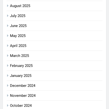
August 2025
July 2025
June 2025
May 2025
April 2025
March 2025
February 2025
January 2025
December 2024
November 2024
October 2024