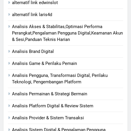
alternatif link edwinslot
alternatif link laris4d
Analisis Akses & Stabilitas,Optimasi Performa
Perangkat,Pengalaman Pengguna Digital,Keamanan Akun
& Sesi,Panduan Teknis Harian
Analisis Brand Digital
Analisis Game & Perilaku Pemain
Analisis Pengguna, Transformasi Digital, Perilaku
Teknologi, Pengembangan Platform
Analisis Permainan & Strategi Bermain
Analisis Platform Digital & Review Sistem
Analisis Provider & Sistem Transaksi
Analisis Sistem Digital & Pengalaman Pengguna