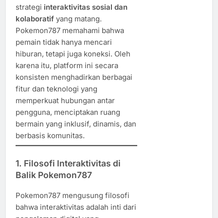
strategi
interaktivitas sosial dan
kolaboratif
yang matang.
Pokemon787 memahami bahwa
pemain tidak hanya mencari
hiburan, tetapi juga koneksi. Oleh
karena itu, platform ini secara
konsisten menghadirkan berbagai
fitur dan teknologi yang
memperkuat hubungan antar
pengguna, menciptakan ruang
bermain yang inklusif, dinamis, dan
berbasis komunitas.
1. Filosofi Interaktivitas di
Balik Pokemon787
Pokemon787 mengusung filosofi
bahwa interaktivitas adalah inti dari