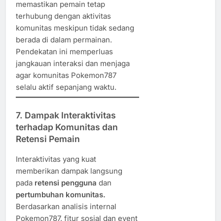
memastikan pemain tetap
terhubung dengan aktivitas
komunitas meskipun tidak sedang
berada di dalam permainan.
Pendekatan ini memperluas
jangkauan interaksi dan menjaga
agar komunitas Pokemon787
selalu aktif sepanjang waktu.
7. Dampak Interaktivitas
terhadap Komunitas dan
Retensi Pemain
Interaktivitas yang kuat
memberikan dampak langsung
pada
retensi pengguna
dan
pertumbuhan komunitas.
Berdasarkan analisis internal
Pokemon787, fitur sosial dan event