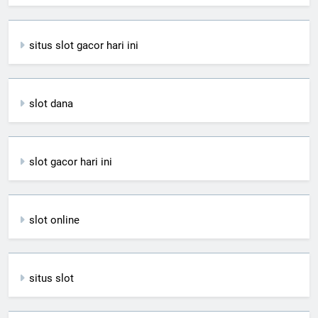
situs slot gacor hari ini
slot dana
slot gacor hari ini
slot online
situs slot