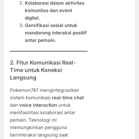
Kolaborasi dalam aktivitas
komunitas dan event
digital.
Gamifikasi sosial untuk
mendorong interaksi positif
antar pemain.
2. Fitur Komunikasi Real-
Time untuk Koneksi
Langsung
Pokemon787 mengintegrasikan
sistem komunikasi
real-time chat
dan
voice interaction
untuk
memfasilitasi kolaborasi antar
pemain. Teknologi ini
memungkinkan pengguna
berinteraksi langsung saat