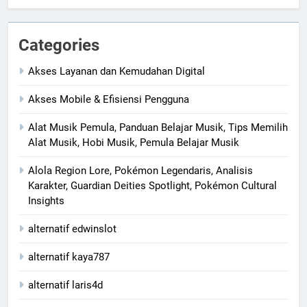
Categories
Akses Layanan dan Kemudahan Digital
Akses Mobile & Efisiensi Pengguna
Alat Musik Pemula, Panduan Belajar Musik, Tips Memilih
Alat Musik, Hobi Musik, Pemula Belajar Musik
Alola Region Lore, Pokémon Legendaris, Analisis
Karakter, Guardian Deities Spotlight, Pokémon Cultural
Insights
alternatif edwinslot
alternatif kaya787
alternatif laris4d