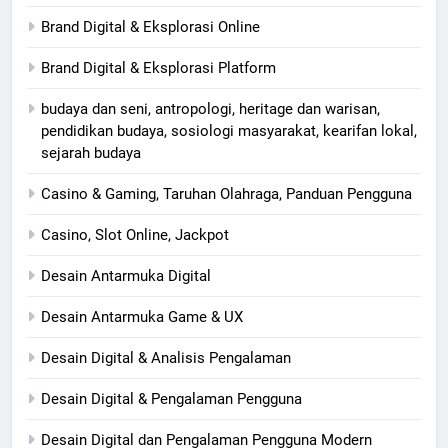
Brand Digital & Eksplorasi Online
Brand Digital & Eksplorasi Platform
budaya dan seni, antropologi, heritage dan warisan,
pendidikan budaya, sosiologi masyarakat, kearifan lokal,
sejarah budaya
Casino & Gaming, Taruhan Olahraga, Panduan Pengguna
Casino, Slot Online, Jackpot
Desain Antarmuka Digital
Desain Antarmuka Game & UX
Desain Digital & Analisis Pengalaman
Desain Digital & Pengalaman Pengguna
Desain Digital dan Pengalaman Pengguna Modern