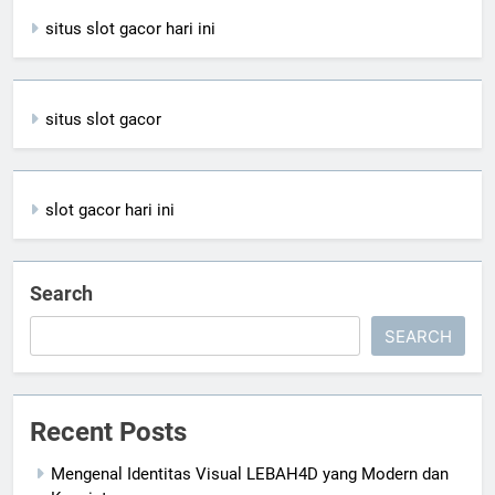
situs slot gacor hari ini
situs slot gacor
slot gacor hari ini
Search
SEARCH
Recent Posts
Mengenal Identitas Visual LEBAH4D yang Modern dan