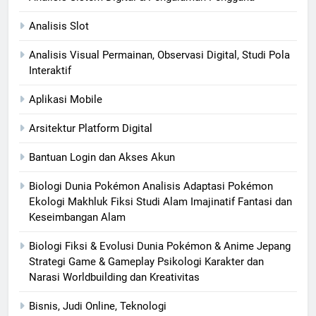
Analisis Slot
Analisis Visual Permainan, Observasi Digital, Studi Pola
Interaktif
Aplikasi Mobile
Arsitektur Platform Digital
Bantuan Login dan Akses Akun
Biologi Dunia Pokémon Analisis Adaptasi Pokémon
Ekologi Makhluk Fiksi Studi Alam Imajinatif Fantasi dan
Keseimbangan Alam
Biologi Fiksi & Evolusi Dunia Pokémon & Anime Jepang
Strategi Game & Gameplay Psikologi Karakter dan
Narasi Worldbuilding dan Kreativitas
Bisnis, Judi Online, Teknologi