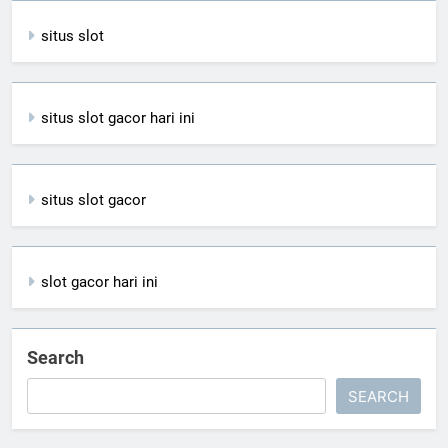
situs slot
situs slot gacor hari ini
situs slot gacor
slot gacor hari ini
Search
SEARCH