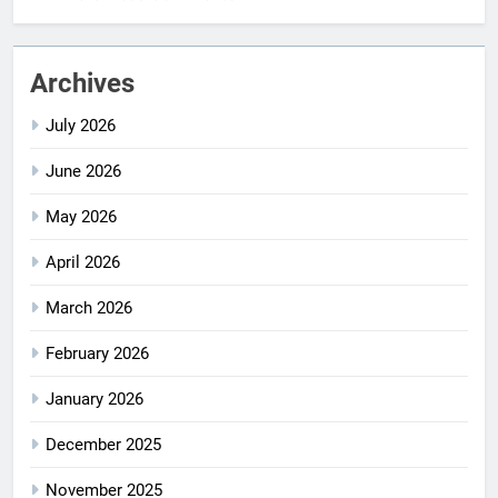
Archives
July 2026
June 2026
May 2026
April 2026
March 2026
February 2026
January 2026
December 2025
November 2025