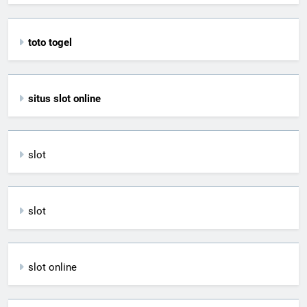
toto togel
situs slot online
slot
slot
slot online