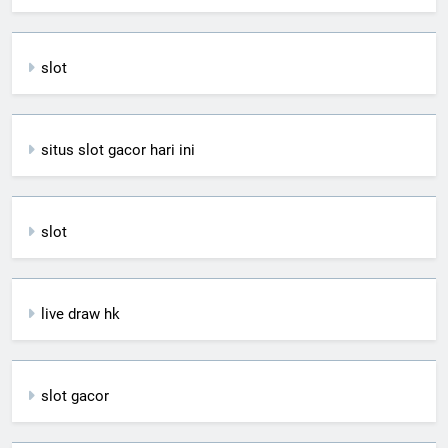
slot
situs slot gacor hari ini
slot
live draw hk
slot gacor