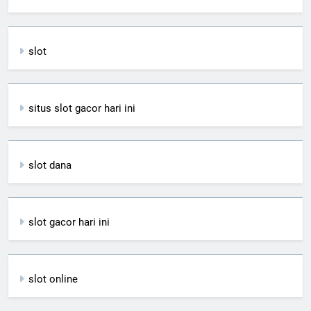
slot
situs slot gacor hari ini
slot dana
slot gacor hari ini
slot online