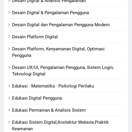
Desain Digital & Analisis Pengalaman
Desain Digital & Pengalaman Pengguna
Desain Digital dan Pengalaman Pengguna Modern
Desain Platform Digital
Desain Platform, Kenyamanan Digital, Optimasi
Pengguna
Desain UX/UI, Pengalaman Pengguna, Sistem Login,
Teknologi Digital
Edukasi · Matematika · Psikologi Perilaku
Edukasi Digital Pengguna
Edukasi Permainan & Analisis Sistem
Edukasi Sistem Digital,Arsitektur Website,Praktik
Keamanan