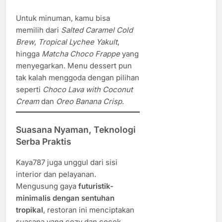
Untuk minuman, kamu bisa
memilih dari
Salted Caramel Cold
Brew
,
Tropical Lychee Yakult
,
hingga
Matcha Choco Frappe
yang
menyegarkan. Menu dessert pun
tak kalah menggoda dengan pilihan
seperti
Choco Lava with Coconut
Cream
dan
Oreo Banana Crisp
.
Suasana Nyaman, Teknologi
Serba Praktis
Kaya787 juga unggul dari sisi
interior dan pelayanan.
Mengusung gaya
futuristik-
minimalis dengan sentuhan
tropikal
, restoran ini menciptakan
suasana yang cozy dan cocok