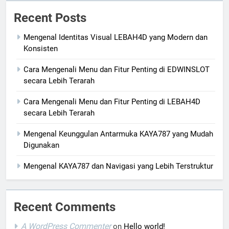
Recent Posts
Mengenal Identitas Visual LEBAH4D yang Modern dan
Konsisten
Cara Mengenali Menu dan Fitur Penting di EDWINSLOT
secara Lebih Terarah
Cara Mengenali Menu dan Fitur Penting di LEBAH4D
secara Lebih Terarah
Mengenal Keunggulan Antarmuka KAYA787 yang Mudah
Digunakan
Mengenal KAYA787 dan Navigasi yang Lebih Terstruktur
Recent Comments
A WordPress Commenter
on
Hello world!