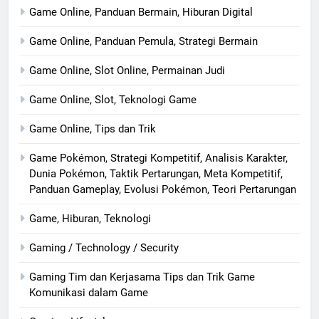
Game Online, Panduan Bermain, Hiburan Digital
Game Online, Panduan Pemula, Strategi Bermain
Game Online, Slot Online, Permainan Judi
Game Online, Slot, Teknologi Game
Game Online, Tips dan Trik
Game Pokémon, Strategi Kompetitif, Analisis Karakter,
Dunia Pokémon, Taktik Pertarungan, Meta Kompetitif,
Panduan Gameplay, Evolusi Pokémon, Teori Pertarungan
Game, Hiburan, Teknologi
Gaming / Technology / Security
Gaming Tim dan Kerjasama Tips dan Trik Game
Komunikasi dalam Game