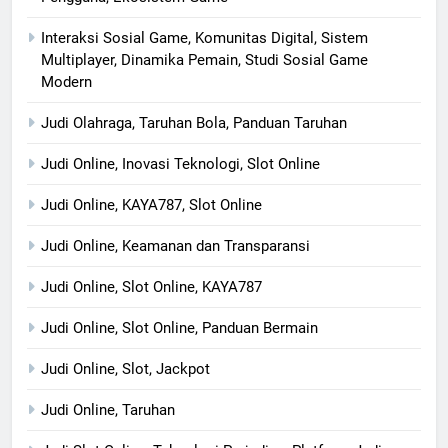
Interaksi Sosial Game, Komunitas Digital, Sistem
Multiplayer, Dinamika Pemain, Studi Sosial Game
Modern
Judi Olahraga, Taruhan Bola, Panduan Taruhan
Judi Online, Inovasi Teknologi, Slot Online
Judi Online, KAYA787, Slot Online
Judi Online, Keamanan dan Transparansi
Judi Online, Slot Online, KAYA787
Judi Online, Slot Online, Panduan Bermain
Judi Online, Slot, Jackpot
Judi Online, Taruhan