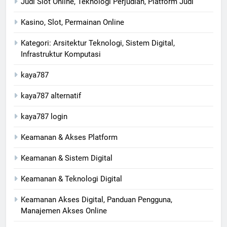
Judi Slot Online, Teknologi Perjudian, Platform Judi
Kasino, Slot, Permainan Online
Kategori: Arsitektur Teknologi, Sistem Digital,
Infrastruktur Komputasi
kaya787
kaya787 alternatif
kaya787 login
Keamanan & Akses Platform
Keamanan & Sistem Digital
Keamanan & Teknologi Digital
Keamanan Akses Digital, Panduan Pengguna,
Manajemen Akses Online