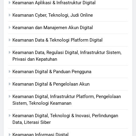
Keamanan Aplikasi & Infrastruktur Digital
Keamanan Cyber, Teknologi, Judi Online
Keamanan dan Manajemen Akun Digital
Keamanan Data & Teknologi Platform Digital
Keamanan Data, Regulasi Digital, Infrastruktur Sistem,
Privasi dan Kepatuhan
Keamanan Digital & Panduan Pengguna
Keamanan Digital & Pengelolaan Akun
Keamanan Digital, Infrastruktur Platform, Pengelolaan
Sistem, Teknologi Keamanan
Keamanan Digital, Teknologi & Inovasi, Perlindungan
Data, Literasi Siber
Keamanan Informasi Digital