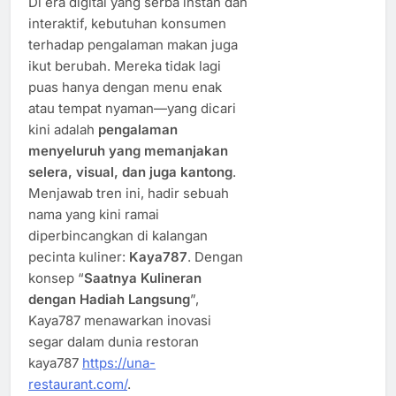
Di era digital yang serba instan dan
interaktif, kebutuhan konsumen
terhadap pengalaman makan juga
ikut berubah. Mereka tidak lagi
puas hanya dengan menu enak
atau tempat nyaman—yang dicari
kini adalah
pengalaman
menyeluruh yang memanjakan
selera, visual, dan juga kantong
.
Menjawab tren ini, hadir sebuah
nama yang kini ramai
diperbincangkan di kalangan
pecinta kuliner:
Kaya787
. Dengan
konsep “
Saatnya Kulineran
dengan Hadiah Langsung
”,
Kaya787 menawarkan inovasi
segar dalam dunia restoran
kaya787
https://una-
restaurant.com/
.