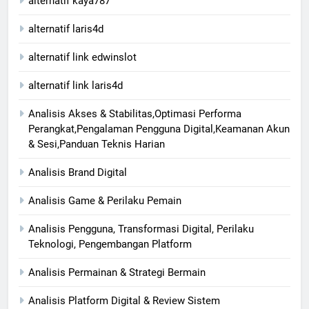
alternatif kaya787
alternatif laris4d
alternatif link edwinslot
alternatif link laris4d
Analisis Akses & Stabilitas,Optimasi Performa
Perangkat,Pengalaman Pengguna Digital,Keamanan Akun
& Sesi,Panduan Teknis Harian
Analisis Brand Digital
Analisis Game & Perilaku Pemain
Analisis Pengguna, Transformasi Digital, Perilaku
Teknologi, Pengembangan Platform
Analisis Permainan & Strategi Bermain
Analisis Platform Digital & Review Sistem