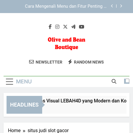
Skip
Cara Mengenali Menu dan Fitur Penting di
to
LEBAH4D secara Lebih Terarah
content
Mengenal Keunggulan Antarmuka KAYA787 yang
Mudah Digunakan
Mengenal Identitas Visual LEBAH4D yang Modern
dan Konsisten
Cara Mengenali Menu dan Fitur Penting di
EDWINSLOT secara Lebih Terarah
Olive And Bean
Temukan Tren Mode Terkini Di Olive And
Cara Mengenali Menu dan Fitur Penting di
NEWSLETTER
RANDOM NEWS
LEBAH4D secara Lebih Terarah
Boutique
Bean Boutique. Pilihan Pakaian Dan
Mengenal Keunggulan Antarmuka KAYA787 yang
Aksesori Yang Stylish Dan Berkualitas.
Mudah Digunakan
MENU
ngenal Identitas Visual LEBAH4D yang Modern dan Konsiste
HEADLINES
Weeks Ago
Home
situs judi slot gacor