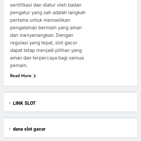
sertifikasi dan diatur oleh badan
pengatur yang sah adalah langkah
pertama untuk memastikan
pengalaman bermain yang aman
dan menyenangkan. Dengan
regulasi yang tepat, slot gacor
dapat tetap menjadi pilihan yang
aman dan terpercaya bagi semua
pemain.
Read More
LINK SLOT
dana slot gacor