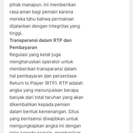
pihak manapun. Ini memberikan
rasa aman bagi pemain karena
mereka tahu bahwa permainan
dijalankan dengan integritas yang
tinggi.
Transparansi dalam RTP dan
Pembayaran
Regulasi yang ketat juga
mengharuskan operator untuk
memberikan transparansi dalam
hal pembayaran dan persentase
Return to Player (RTP). RTP adalah
angka yang menunjukkan berapa
banyak dari total taruhan yang akan
dikembalikan kepada pemain
dalam bentuk kemenangan. Situs
yang berlisensi diwajibkan untuk
mengungkapkan angka ini dengan
jelas kepada pemain, memberikan