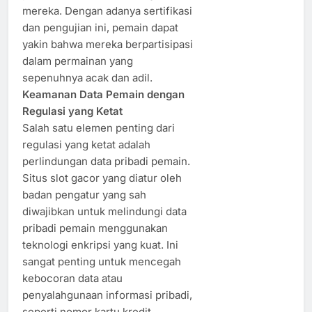
mereka. Dengan adanya sertifikasi
dan pengujian ini, pemain dapat
yakin bahwa mereka berpartisipasi
dalam permainan yang
sepenuhnya acak dan adil.
Keamanan Data Pemain dengan
Regulasi yang Ketat
Salah satu elemen penting dari
regulasi yang ketat adalah
perlindungan data pribadi pemain.
Situs slot gacor yang diatur oleh
badan pengatur yang sah
diwajibkan untuk melindungi data
pribadi pemain menggunakan
teknologi enkripsi yang kuat. Ini
sangat penting untuk mencegah
kebocoran data atau
penyalahgunaan informasi pribadi,
seperti nomor kartu kredit,