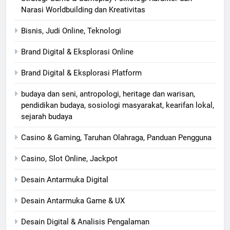
Narasi Worldbuilding dan Kreativitas
Bisnis, Judi Online, Teknologi
Brand Digital & Eksplorasi Online
Brand Digital & Eksplorasi Platform
budaya dan seni, antropologi, heritage dan warisan,
pendidikan budaya, sosiologi masyarakat, kearifan lokal,
sejarah budaya
Casino & Gaming, Taruhan Olahraga, Panduan Pengguna
Casino, Slot Online, Jackpot
Desain Antarmuka Digital
Desain Antarmuka Game & UX
Desain Digital & Analisis Pengalaman