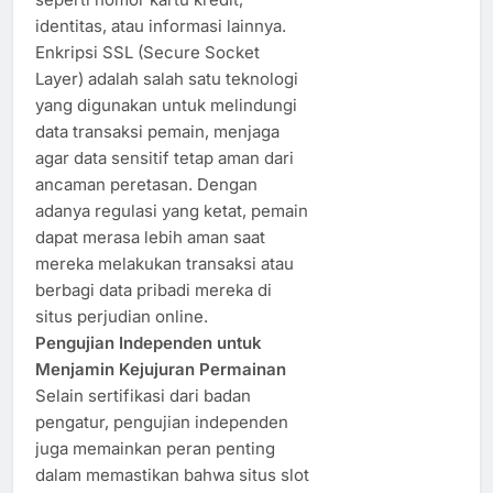
identitas, atau informasi lainnya.
Enkripsi SSL (Secure Socket
Layer) adalah salah satu teknologi
yang digunakan untuk melindungi
data transaksi pemain, menjaga
agar data sensitif tetap aman dari
ancaman peretasan. Dengan
adanya regulasi yang ketat, pemain
dapat merasa lebih aman saat
mereka melakukan transaksi atau
berbagi data pribadi mereka di
situs perjudian online.
Pengujian Independen untuk
Menjamin Kejujuran Permainan
Selain sertifikasi dari badan
pengatur, pengujian independen
juga memainkan peran penting
dalam memastikan bahwa situs slot