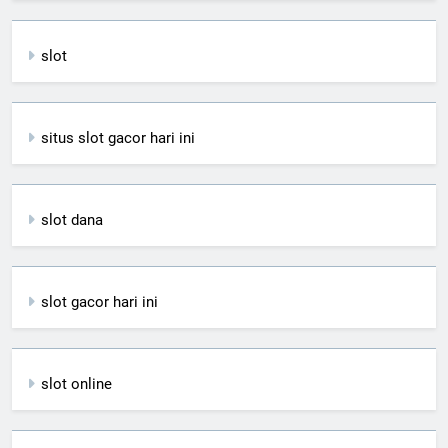
slot
situs slot gacor hari ini
slot dana
slot gacor hari ini
slot online