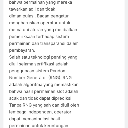
bahwa permainan yang mereka
tawarkan adil dan tidak
dimanipulasi. Badan pengatur
mengharuskan operator untuk
mematuhi aturan yang melibatkan
pemeriksaan terhadap sistem
permainan dan transparansi dalam
pembayaran.
Salah satu teknologi penting yang
diuji selama sertifikasi adalah
penggunaan sistem Random
Number Generator (RNG). RNG
adalah algoritma yang memastikan
bahwa hasil permainan slot adalah
acak dan tidak dapat diprediksi.
Tanpa RNG yang sah dan diuji oleh
lembaga independen, operator
dapat memanipulasi hasil
permainan untuk keuntungan