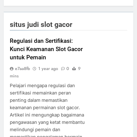
situs judi slot gacor
Regulasi dan Sertifikasi:
Kunci Keamanan Slot Gacor
untuk Pemain
e7aa8fb
1 year ago
0
9
mins
Pelajari mengapa regulasi dan
sertifikasi memainkan peran
penting dalam memastikan
keamanan permainan slot gacor.
Artikel ini mengungkap bagaimana
pengawasan yang ketat membantu
melindungi pemain dan
memastikan pengalaman bermain