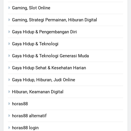
Gaming, Slot Online
Gaming, Strategi Permainan, Hiburan Digital
Gaya Hidup & Pengembangan Diri
Gaya Hidup & Teknologi
Gaya Hidup & Teknologi Generasi Muda
Gaya Hidup Sehat & Kesehatan Harian
Gaya Hidup, Hiburan, Judi Online
Hiburan, Keamanan Digital
horas88
horas88 alternatif
horas88 login