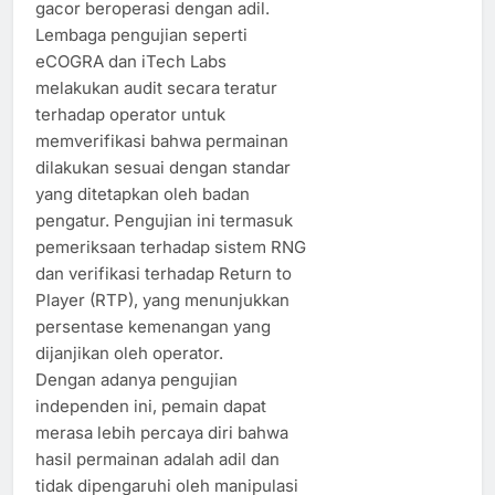
gacor beroperasi dengan adil.
Lembaga pengujian seperti
eCOGRA dan iTech Labs
melakukan audit secara teratur
terhadap operator untuk
memverifikasi bahwa permainan
dilakukan sesuai dengan standar
yang ditetapkan oleh badan
pengatur. Pengujian ini termasuk
pemeriksaan terhadap sistem RNG
dan verifikasi terhadap Return to
Player (RTP), yang menunjukkan
persentase kemenangan yang
dijanjikan oleh operator.
Dengan adanya pengujian
independen ini, pemain dapat
merasa lebih percaya diri bahwa
hasil permainan adalah adil dan
tidak dipengaruhi oleh manipulasi