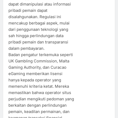
dapat dimanipulasi atau informasi
pribadi pemain dapat
disalahgunakan. Regulasi ini
mencakup berbagai aspek, mulai
dari penggunaan teknologi yang
sah hingga perlindungan data
pribadi pemain dan transparansi
dalam pembayaran.
Badan pengatur terkemuka seperti
UK Gambling Commission, Malta
Gaming Authority, dan Curacao
eGaming memberikan lisensi
hanya kepada operator yang
memenuhi kriteria ketat. Mereka
memastikan bahwa operator situs
perjudian mengikuti pedoman yang
berkaitan dengan perlindungan
pemain, keadilan permainan, dan
keamanan transaksi finansial.