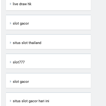
live draw hk
slot gacor
situs slot thailand
slot777
slot gacor
situs slot gacor hari ini