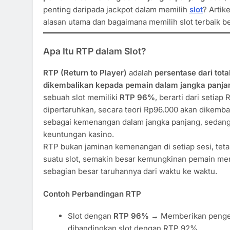
penting daripada jackpot dalam memilih
slot
? Artik
alasan utama dan bagaimana memilih slot terbaik b
Apa Itu RTP dalam Slot?
RTP (Return to Player)
adalah
persentase dari tota
dikembalikan kepada pemain dalam jangka panja
sebuah slot memiliki
RTP 96%
, berarti dari setiap
dipertaruhkan, secara teori Rp96.000 akan dikemb
sebagai kemenangan dalam jangka panjang, sedan
keuntungan kasino.
RTP bukan jaminan kemenangan di setiap sesi, teta
suatu slot, semakin besar kemungkinan pemain me
sebagian besar taruhannya dari waktu ke waktu.
Contoh Perbandingan RTP
Slot dengan
RTP 96%
→ Memberikan pengem
dibandingkan slot dengan RTP 92%.