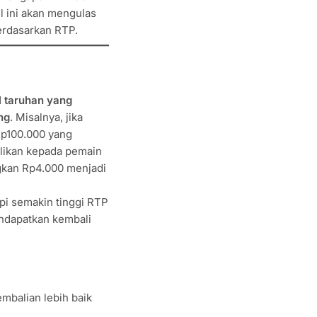
el ini akan mengulas
erdasarkan RTP.
l taruhan yang
ng
. Misalnya, jika
 Rp100.000 yang
alikan kepada pemain
gkan Rp4.000 menjadi
pi semakin tinggi RTP
ndapatkan kembali
balian lebih baik