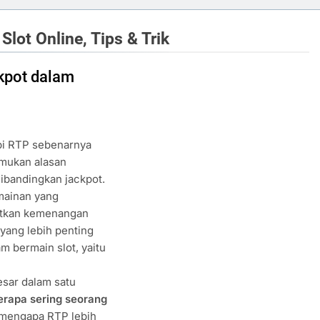
Slot Online, Tips & Trik
kpot dalam
api RTP sebenarnya
emukan alasan
bandingkan jackpot.
mainan yang
atkan kemenangan
yang lebih penting
 bermain slot, yaitu
sar dalam satu
rapa sering seorang
, mengapa RTP lebih