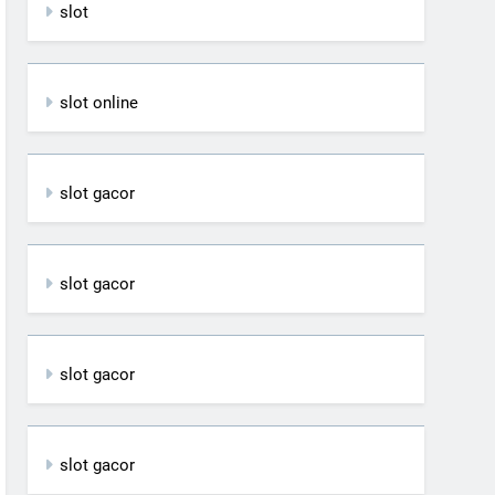
slot
slot online
slot gacor
slot gacor
slot gacor
slot gacor