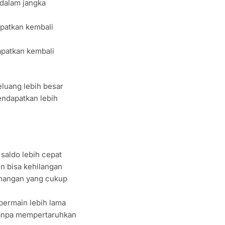
 dalam jangka
apatkan kembali
patkan kembali
eluang lebih besar
ndapatkan lebih
aldo lebih cepat
n bisa kehilangan
nangan yang cukup
bermain lebih lama
tanpa mempertaruhkan