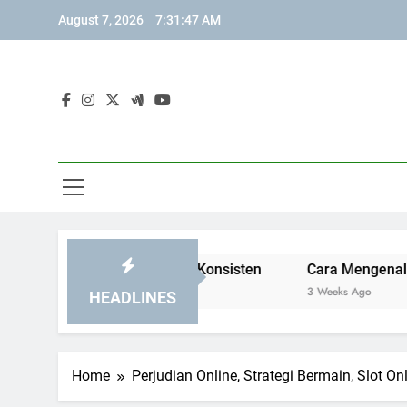
Skip
August 7, 2026
7:31:48 AM
to
content
Oli
Temukan Tr
 yang Modern dan Konsisten
Cara Mengenali Menu dan F
3 Weeks Ago
HEADLINES
Home
Perjudian Online, Strategi Bermain, Slot Onl