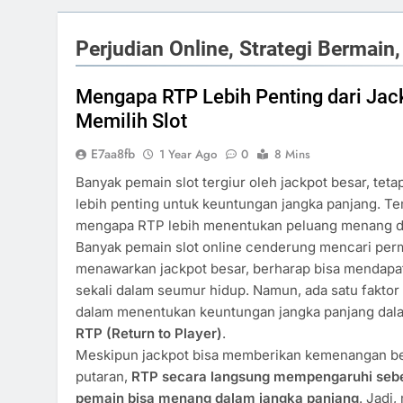
Perjudian Online, Strategi Bermain, 
Mengapa RTP Lebih Penting dari Jac
Memilih Slot
E7aa8fb
1 Year Ago
0
8 Mins
Banyak pemain slot tergiur oleh jackpot besar, tet
lebih penting untuk keuntungan jangka panjang. T
mengapa RTP lebih menentukan peluang menang di
Banyak pemain slot online cenderung mencari per
menawarkan jackpot besar, berharap bisa mendap
sekali dalam seumur hidup. Namun, ada satu faktor 
dalam menentukan keuntungan jangka panjang dalam
RTP (Return to Player)
.
Meskipun jackpot bisa memberikan kemenangan be
putaran,
RTP secara langsung mempengaruhi sebe
pemain bisa menang dalam jangka panjang
. Jadi