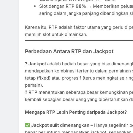
Slot dengan
RTP 98%
→ Memberikan peluan
sering dalam jangka panjang dibandingkan s
Karena itu, RTP adalah faktor utama yang perlu di
memilih slot untuk dimainkan.
Perbedaan Antara RTP dan Jackpot
? Jackpot
adalah hadiah besar yang bisa dimenangk
mendapatkan kombinasi tertentu dalam permainan s
tetap (fixed) atau progresif (terus meningkat seirin
pemain).
? RTP
menentukan seberapa besar kemungkinan p
kembali sebagian besar uang yang dipertaruhkan d
Mengapa RTP Lebih Penting daripada Jackpot?
Jackpot sulit dimenangkan
– Hanya segelintir 
benar beruntung mendapatkan jackpot, sedangka