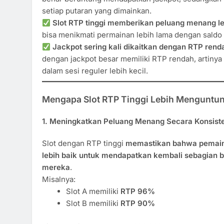
setiap putaran yang dimainkan.
Slot RTP tinggi memberikan peluang menang le
bisa menikmati permainan lebih lama dengan saldo y
Jackpot sering kali dikaitkan dengan RTP rend
dengan jackpot besar memiliki RTP rendah, artiny
dalam sesi reguler lebih kecil.
Mengapa Slot RTP Tinggi Lebih Menguntu
1. Meningkatkan Peluang Menang Secara Konsist
Slot dengan RTP tinggi
memastikan bahwa pemain
lebih baik untuk mendapatkan kembali sebagian b
mereka
.
Misalnya:
Slot A memiliki
RTP 96%
Slot B memiliki
RTP 90%