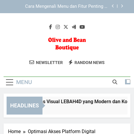
Skip
Cara Mengenali Menu dan Fitur Penting di
to
LEBAH4D secara Lebih Terarah
content
Mengenal Keunggulan Antarmuka KAYA787 yang
Mudah Digunakan
Mengenal Identitas Visual LEBAH4D yang Modern
dan Konsisten
Cara Mengenali Menu dan Fitur Penting di
EDWINSLOT secara Lebih Terarah
Olive And Bean
Temukan Tren Mode Terkini Di Olive And
Cara Mengenali Menu dan Fitur Penting di
NEWSLETTER
RANDOM NEWS
LEBAH4D secara Lebih Terarah
Boutique
Bean Boutique. Pilihan Pakaian Dan
Mengenal Keunggulan Antarmuka KAYA787 yang
Aksesori Yang Stylish Dan Berkualitas.
Mudah Digunakan
MENU
engenal Identitas Visual LEBAH4D yang Modern dan Konsiste
HEADLINES
 Weeks Ago
Home
Optimasi Akses Platform Digital