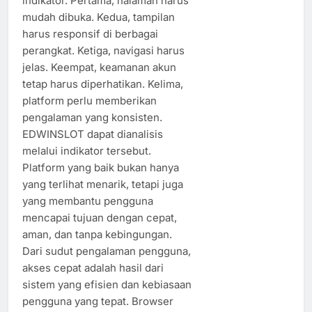
indikator. Pertama, halaman harus
mudah dibuka. Kedua, tampilan
harus responsif di berbagai
perangkat. Ketiga, navigasi harus
jelas. Keempat, keamanan akun
tetap harus diperhatikan. Kelima,
platform perlu memberikan
pengalaman yang konsisten.
EDWINSLOT dapat dianalisis
melalui indikator tersebut.
Platform yang baik bukan hanya
yang terlihat menarik, tetapi juga
yang membantu pengguna
mencapai tujuan dengan cepat,
aman, dan tanpa kebingungan.
Dari sudut pengalaman pengguna,
akses cepat adalah hasil dari
sistem yang efisien dan kebiasaan
pengguna yang tepat. Browser