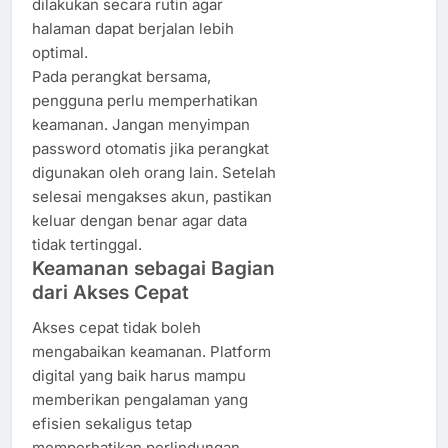
dilakukan secara rutin agar
halaman dapat berjalan lebih
optimal.
Pada perangkat bersama,
pengguna perlu memperhatikan
keamanan. Jangan menyimpan
password otomatis jika perangkat
digunakan oleh orang lain. Setelah
selesai mengakses akun, pastikan
keluar dengan benar agar data
tidak tertinggal.
Keamanan sebagai Bagian
dari Akses Cepat
Akses cepat tidak boleh
mengabaikan keamanan. Platform
digital yang baik harus mampu
memberikan pengalaman yang
efisien sekaligus tetap
memperhatikan perlindungan