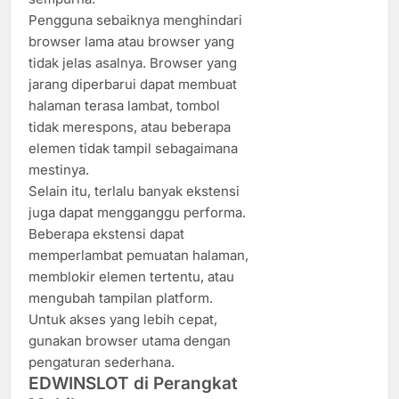
Pengguna sebaiknya menghindari
browser lama atau browser yang
tidak jelas asalnya. Browser yang
jarang diperbarui dapat membuat
halaman terasa lambat, tombol
tidak merespons, atau beberapa
elemen tidak tampil sebagaimana
mestinya.
Selain itu, terlalu banyak ekstensi
juga dapat mengganggu performa.
Beberapa ekstensi dapat
memperlambat pemuatan halaman,
memblokir elemen tertentu, atau
mengubah tampilan platform.
Untuk akses yang lebih cepat,
gunakan browser utama dengan
pengaturan sederhana.
EDWINSLOT di Perangkat