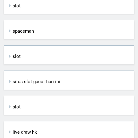
slot
spaceman
slot
situs slot gacor hari ini
slot
live draw hk