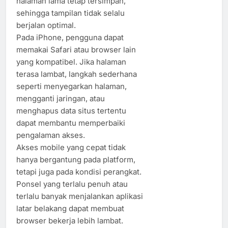
halaman lama tetap tersimpan,
sehingga tampilan tidak selalu
berjalan optimal.
Pada iPhone, pengguna dapat
memakai Safari atau browser lain
yang kompatibel. Jika halaman
terasa lambat, langkah sederhana
seperti menyegarkan halaman,
mengganti jaringan, atau
menghapus data situs tertentu
dapat membantu memperbaiki
pengalaman akses.
Akses mobile yang cepat tidak
hanya bergantung pada platform,
tetapi juga pada kondisi perangkat.
Ponsel yang terlalu penuh atau
terlalu banyak menjalankan aplikasi
latar belakang dapat membuat
browser bekerja lebih lambat.