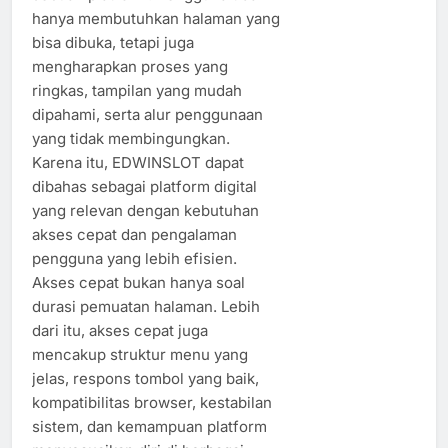
hanya membutuhkan halaman yang
bisa dibuka, tetapi juga
mengharapkan proses yang
ringkas, tampilan yang mudah
dipahami, serta alur penggunaan
yang tidak membingungkan.
Karena itu, EDWINSLOT dapat
dibahas sebagai platform digital
yang relevan dengan kebutuhan
akses cepat dan pengalaman
pengguna yang lebih efisien.
Akses cepat bukan hanya soal
durasi pemuatan halaman. Lebih
dari itu, akses cepat juga
mencakup struktur menu yang
jelas, respons tombol yang baik,
kompatibilitas browser, kestabilan
sistem, dan kemampuan platform