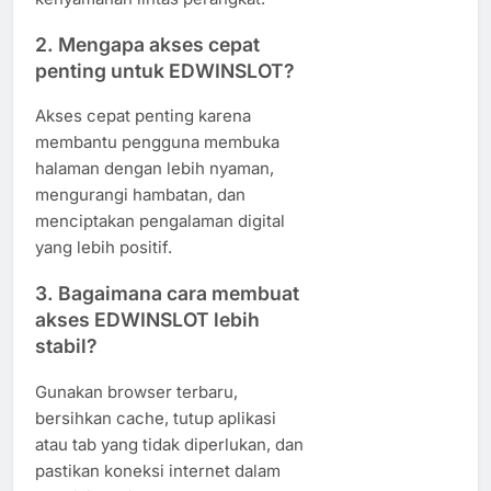
2. Mengapa akses cepat
penting untuk EDWINSLOT?
Akses cepat penting karena
membantu pengguna membuka
halaman dengan lebih nyaman,
mengurangi hambatan, dan
menciptakan pengalaman digital
yang lebih positif.
3. Bagaimana cara membuat
akses EDWINSLOT lebih
stabil?
Gunakan browser terbaru,
bersihkan cache, tutup aplikasi
atau tab yang tidak diperlukan, dan
pastikan koneksi internet dalam