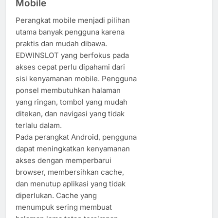
Mobile
Perangkat mobile menjadi pilihan
utama banyak pengguna karena
praktis dan mudah dibawa.
EDWINSLOT yang berfokus pada
akses cepat perlu dipahami dari
sisi kenyamanan mobile. Pengguna
ponsel membutuhkan halaman
yang ringan, tombol yang mudah
ditekan, dan navigasi yang tidak
terlalu dalam.
Pada perangkat Android, pengguna
dapat meningkatkan kenyamanan
akses dengan memperbarui
browser, membersihkan cache,
dan menutup aplikasi yang tidak
diperlukan. Cache yang
menumpuk sering membuat