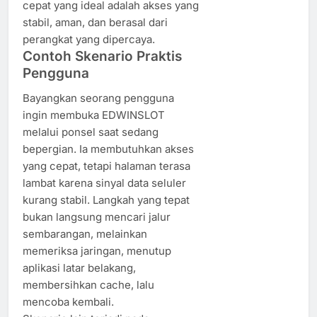
cepat yang ideal adalah akses yang
stabil, aman, dan berasal dari
perangkat yang dipercaya.
Contoh Skenario Praktis
Pengguna
Bayangkan seorang pengguna
ingin membuka EDWINSLOT
melalui ponsel saat sedang
bepergian. Ia membutuhkan akses
yang cepat, tetapi halaman terasa
lambat karena sinyal data seluler
kurang stabil. Langkah yang tepat
bukan langsung mencari jalur
sembarangan, melainkan
memeriksa jaringan, menutup
aplikasi latar belakang,
membersihkan cache, lalu
mencoba kembali.