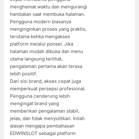
menghemat waktu dan mengurangi
hambatan saat membuka halaman.
Pengguna modern biasanya
menginginkan proses yang praktis,
terutama ketika mengakses
platform melalui ponsel. Jika
halaman mudah dibuka dan menu
utama langsung terlihat,
pengalaman pertama akan terasa
lebih positif.
Dari sisi brand, akses cepat juga
memperkuat persepsi profesional.
Pengguna cenderung lebih
mengingat brand yang
memberikan pengalaman stabil,
jelas, dan tidak menyulitkan. Inilah
alasan mengapa pembahasan
EDWINSLOT sebagai platform