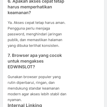
6. Apakah akses cepat tetap
harus memperhatikan
keamanan?
Ya. Akses cepat tetap harus aman.
Pengguna perlu menjaga
password, menghindari jaringan
publik, dan memastikan halaman
yang dibuka terlihat konsisten.
7. Browser apa yang cocok
untuk mengakses
EDWINSLOT?
Gunakan browser populer yang
rutin diperbarui, ringan, dan
mendukung standar keamanan
modern agar akses lebih stabil dan
nyaman.
Internal Linking