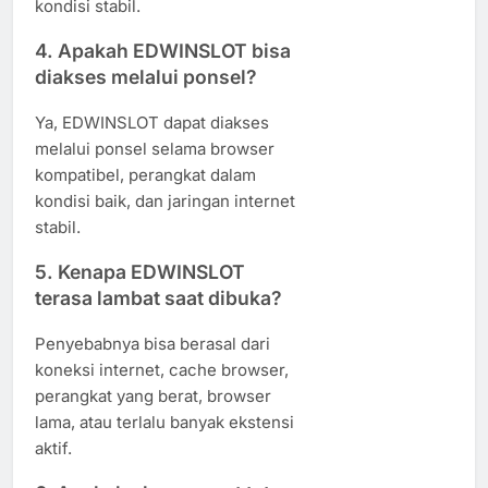
kondisi stabil.
4. Apakah EDWINSLOT bisa
diakses melalui ponsel?
Ya, EDWINSLOT dapat diakses
melalui ponsel selama browser
kompatibel, perangkat dalam
kondisi baik, dan jaringan internet
stabil.
5. Kenapa EDWINSLOT
terasa lambat saat dibuka?
Penyebabnya bisa berasal dari
koneksi internet, cache browser,
perangkat yang berat, browser
lama, atau terlalu banyak ekstensi
aktif.