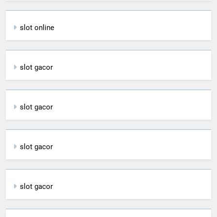
slot online
slot gacor
slot gacor
slot gacor
slot gacor