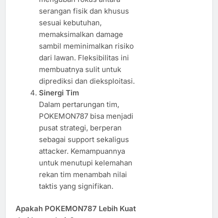
serangan fisik dan khusus
sesuai kebutuhan,
memaksimalkan damage
sambil meminimalkan risiko
dari lawan. Fleksibilitas ini
membuatnya sulit untuk
diprediksi dan dieksploitasi.
Sinergi Tim
Dalam pertarungan tim,
POKEMON787 bisa menjadi
pusat strategi, berperan
sebagai support sekaligus
attacker. Kemampuannya
untuk menutupi kelemahan
rekan tim menambah nilai
taktis yang signifikan.
Apakah POKEMON787 Lebih Kuat