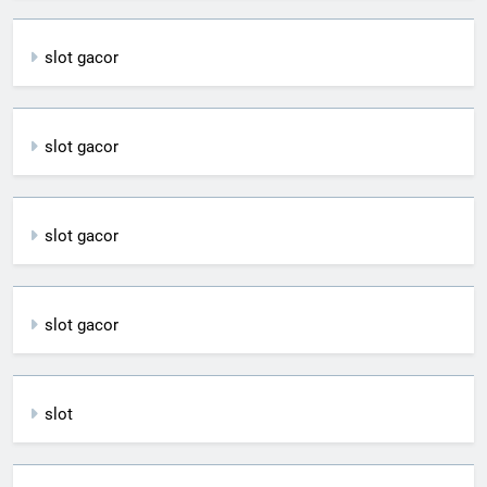
slot gacor
slot gacor
slot gacor
slot gacor
slot