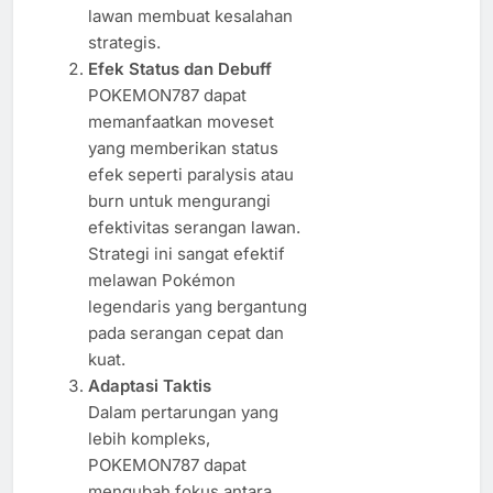
lawan membuat kesalahan
strategis.
Efek Status dan Debuff
POKEMON787 dapat
memanfaatkan moveset
yang memberikan status
efek seperti paralysis atau
burn untuk mengurangi
efektivitas serangan lawan.
Strategi ini sangat efektif
melawan Pokémon
legendaris yang bergantung
pada serangan cepat dan
kuat.
Adaptasi Taktis
Dalam pertarungan yang
lebih kompleks,
POKEMON787 dapat
mengubah fokus antara