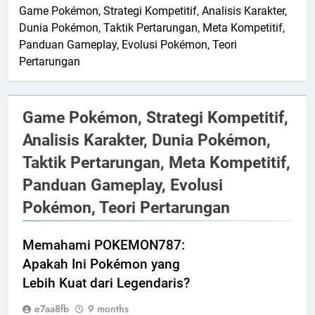
Game Pokémon, Strategi Kompetitif, Analisis Karakter,
Dunia Pokémon, Taktik Pertarungan, Meta Kompetitif,
Panduan Gameplay, Evolusi Pokémon, Teori
Pertarungan
Game Pokémon, Strategi Kompetitif,
Analisis Karakter, Dunia Pokémon,
Taktik Pertarungan, Meta Kompetitif,
Panduan Gameplay, Evolusi
Pokémon, Teori Pertarungan
Memahami POKEMON787:
Apakah Ini Pokémon yang
Lebih Kuat dari Legendaris?
e7aa8fb
9 months