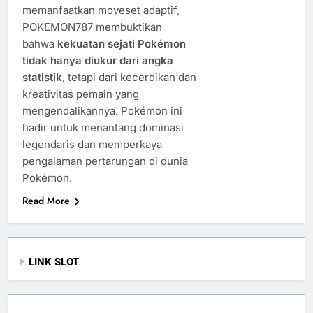
memanfaatkan moveset adaptif,
POKEMON787 membuktikan
bahwa
kekuatan sejati Pokémon
tidak hanya diukur dari angka
statistik
, tetapi dari kecerdikan dan
kreativitas pemain yang
mengendalikannya. Pokémon ini
hadir untuk menantang dominasi
legendaris dan memperkaya
pengalaman pertarungan di dunia
Pokémon.
Read More
LINK SLOT