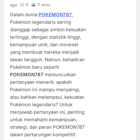
ago
0
7 mins
Dalam dunia
POKEMON787
,
Pokémon legendaris sering
dianggap sebagai simbol kekuatan
tertinggi, dengan statistik tinggi,
kemampuan unik, dan moveset
yang membuat mereka menjadi
lawan tangguh. Namun, kehadiran
Pokémon baru seperti
POKEMON787
memunculkan
pertanyaan menarik: apakah
Pokémon ini mampu menyaingi,
atau bahkan melampaui, kekuatan
Pokémon legendaris? Untuk
menjawab pertanyaan ini, penting
untuk memahami kemampuan,
strategi, dan peran POKEMON787
dalam pertarungan kompetitif.