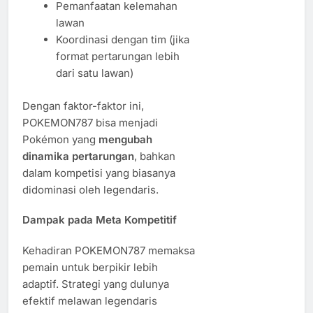
Pemanfaatan kelemahan
lawan
Koordinasi dengan tim (jika
format pertarungan lebih
dari satu lawan)
Dengan faktor-faktor ini,
POKEMON787 bisa menjadi
Pokémon yang
mengubah
dinamika pertarungan
, bahkan
dalam kompetisi yang biasanya
didominasi oleh legendaris.
Dampak pada Meta Kompetitif
Kehadiran POKEMON787 memaksa
pemain untuk berpikir lebih
adaptif. Strategi yang dulunya
efektif melawan legendaris