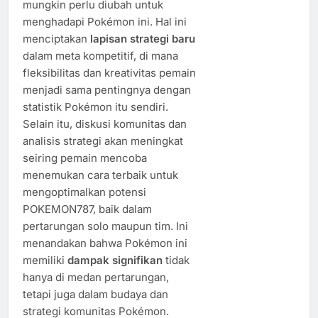
mungkin perlu diubah untuk
menghadapi Pokémon ini. Hal ini
menciptakan
lapisan strategi baru
dalam meta kompetitif, di mana
fleksibilitas dan kreativitas pemain
menjadi sama pentingnya dengan
statistik Pokémon itu sendiri.
Selain itu, diskusi komunitas dan
analisis strategi akan meningkat
seiring pemain mencoba
menemukan cara terbaik untuk
mengoptimalkan potensi
POKEMON787, baik dalam
pertarungan solo maupun tim. Ini
menandakan bahwa Pokémon ini
memiliki
dampak signifikan
tidak
hanya di medan pertarungan,
tetapi juga dalam budaya dan
strategi komunitas Pokémon.