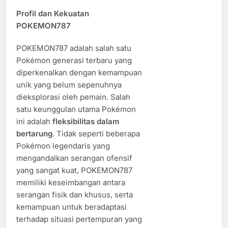
Profil dan Kekuatan
POKEMON787
POKEMON787 adalah salah satu
Pokémon generasi terbaru yang
diperkenalkan dengan kemampuan
unik yang belum sepenuhnya
dieksplorasi oleh pemain. Salah
satu keunggulan utama Pokémon
ini adalah
fleksibilitas dalam
bertarung
. Tidak seperti beberapa
Pokémon legendaris yang
mengandalkan serangan ofensif
yang sangat kuat, POKEMON787
memiliki keseimbangan antara
serangan fisik dan khusus, serta
kemampuan untuk beradaptasi
terhadap situasi pertempuran yang