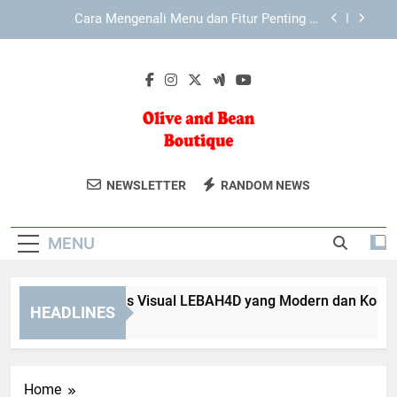
Skip
Cara Mengenali Menu dan Fitur Penting di
to
LEBAH4D secara Lebih Terarah
content
Mengenal Keunggulan Antarmuka KAYA787 yang
Mudah Digunakan
Mengenal Identitas Visual LEBAH4D yang Modern
dan Konsisten
Cara Mengenali Menu dan Fitur Penting di
EDWINSLOT secara Lebih Terarah
Olive And Bean
Temukan Tren Mode Terkini Di Olive And
Cara Mengenali Menu dan Fitur Penting di
NEWSLETTER
RANDOM NEWS
LEBAH4D secara Lebih Terarah
Boutique
Bean Boutique. Pilihan Pakaian Dan
Mengenal Keunggulan Antarmuka KAYA787 yang
Aksesori Yang Stylish Dan Berkualitas.
Mudah Digunakan
MENU
ngenal Identitas Visual LEBAH4D yang Modern dan Konsisten
HEADLINES
Weeks Ago
Home