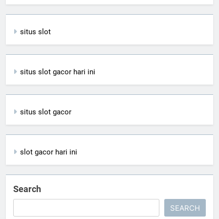
situs slot
situs slot gacor hari ini
situs slot gacor
slot gacor hari ini
Search
SEARCH