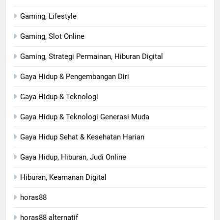
Gaming, Lifestyle
Gaming, Slot Online
Gaming, Strategi Permainan, Hiburan Digital
Gaya Hidup & Pengembangan Diri
Gaya Hidup & Teknologi
Gaya Hidup & Teknologi Generasi Muda
Gaya Hidup Sehat & Kesehatan Harian
Gaya Hidup, Hiburan, Judi Online
Hiburan, Keamanan Digital
horas88
horas88 alternatif