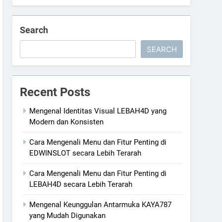
Search
SEARCH
Recent Posts
Mengenal Identitas Visual LEBAH4D yang
Modern dan Konsisten
Cara Mengenali Menu dan Fitur Penting di
EDWINSLOT secara Lebih Terarah
Cara Mengenali Menu dan Fitur Penting di
LEBAH4D secara Lebih Terarah
Mengenal Keunggulan Antarmuka KAYA787
yang Mudah Digunakan