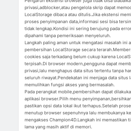
Pengaruh ekstensi browser juga tidak bisa diabaik
privasi,adblocker,atau pengelola skrip dapat memod
LocalStorage dibaca atau ditulis.Jika ekstensi mem
proses penyimpanan data,informasi sesi bisa tersi
tidak lengkap.Kondisi ini sering berujung pada erro
dipahami tanpa pemeriksaan menyeluruh.
Langkah paling aman untuk mengatasi masalah ini 
pembersihan LocalStorage secara terarah.Member
cookies saja terkadang belum cukup karena LocalS
terpisah.Di browser modern,pengguna dapat mem
privasi,lalu menghapus data situs tertentu tanpa 
seluruh riwayat.Pendekatan ini menjaga data situs 
memulihkan fungsi akses yang bermasalah.
Pada perangkat mobile,pembersihan dapat dilakuka
aplikasi browser.Pilih menu penyimpanan,bersihkan
pastikan opsi data lokal ikut terhapus.Setelah prose
menutup browser sepenuhnya lalu membukanya ke
mengakses Champion4D.Langkah ini memastikan tid
lama yang masih aktif di memori.