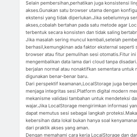
Selain pembersihan,perhatikan juga konsistensi li
akses.Gunakan satu browser utama dengan konfigur
ekstensi yang tidak diperlukan.Jika sebelumnya se
akses,cobalah bertahan pada satu metode agar Loc
terbentuk secara konsisten dan tidak saling bertab
Jika masalah sering muncul kembali,setelah pembe
berhasil,kemungkinan ada faktor eksternal seperti 
browser atau fitur pemulihan sesi otomatis.Fitur in
mengembalikan data lama dari cloud tanpa disadari.
berjalan normal atau nonaktifkan sementara untuk
digunakan benar-benar baru.
Dari perspektif keamanan,LocalStorage juga berpe
menjaga integritas sesi.Platform digital modern 
mekanisme validasi tambahan untuk mendeteksi dat
wajar.Jika LocalStorage mengirimkan informasi yan
dapat memutus sesi sebagai langkah proteksi.Maka 
kebersihan data lokal bukan hanya soal kenyamanan
dari praktik akses yang aman.
Dengan memahami cara kerja LocalStorage dan da