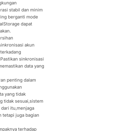
ngkungan
asi stabil dan minim
ring berganti mode
alStorage dapat
rakan.
rsihan
sinkronisasi akun
i terkadang
Pastikan sinkronisasi
 memastikan data yang
ran penting dalam
menggunakan
a yang tidak
g tidak sesuai,sistem
dari itu,menjaga
 tetapi juga bagian
mpaknya terhadap