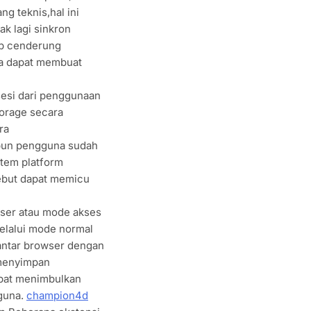
g teknis,hal ini
ak lagi sinkron
eb cenderung
ta dapat membuat
sesi dari penggunaan
orage secara
ra
ipun pengguna sudah
stem platform
sebut dapat memicu
wser atau mode akses
lalui mode normal
antar browser dengan
 menyimpan
apat menimbulkan
gguna.
champion4d