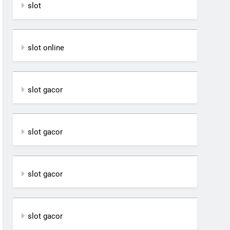
slot
slot online
slot gacor
slot gacor
slot gacor
slot gacor