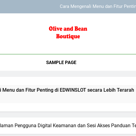
Cara Mengenali Menu dan Fitur Penti
Cara Mengenali Menu dan Fitur Pe
Mengenal Keunggulan Anta
ve And Bean Boutique
Mengenal Identitas Visu
en Mode Terkini Di Olive And Bean Boutique. Pilihan Pakaian D
Cara Mengenali Menu dan Fitur Penti
SAMPLE PAGE
Cara Mengenali Menu dan Fitur Pe
Mengenal Keunggulan Anta
itur Penting di EDWINSLOT secara Lebih Terarah
Cara 
2 Week
aman Pengguna Digital Keamanan dan Sesi Akses Panduan Te