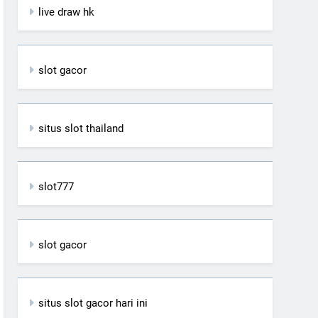
live draw hk
slot gacor
situs slot thailand
slot777
slot gacor
situs slot gacor hari ini