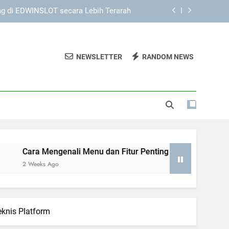
ng di EDWINSLOT secara Lebih Terarah
nting di LEBAH4D secara Lebih Terarah
rmuka KAYA787 yang Mudah Digunakan
NEWSLETTER
RANDOM NEWS
al LEBAH4D yang Modern dan Konsisten
an Aksesori Yang Stylish Dan Berkualitas.
ng di EDWINSLOT secara Lebih Terarah
nting di LEBAH4D secara Lebih Terarah
rmuka KAYA787 yang Mudah Digunakan
Mengenali Menu dan Fitur Penting di LEBAH4D secara Lebih T
s Ago
knis Platform