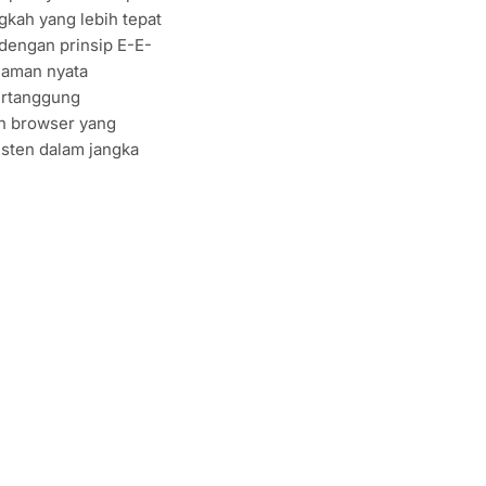
kah yang lebih tepat
dengan prinsip E-E-
laman nyata
ertanggung
an browser yang
isten dalam jangka