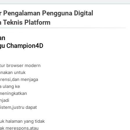
 Pengalaman Pengguna Digital
 Teknis Platform
an
ggu Champion4D
itur browser modern
gunakan untuk
rensi,dan menjaga
a ulang ke
 meningkatkan
njadi
stem,justru dapat
uk halaman yang tidak
dak merespons,atau