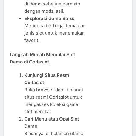
di demo sebelum bermain
dengan modal asli.
Eksplorasi Game Baru:
Mencoba berbagai tema dan
jenis slot untuk menemukan
favorit.
Langkah Mudah Memulai Slot
Demo di Corlaslot
Kunjungi Situs Resmi
Corlaslot
Buka browser dan kunjungi
situs resmi Corlaslot untuk
mengakses koleksi game
slot mereka.
Cari Menu atau Opsi Slot
Demo
Biasanya, di halaman utama