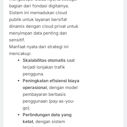
bagian dari fondasi digitalnya.
Sistem ini memadukan cloud
publik untuk layanan bersifat
dinamis dengan cloud privat untuk
menyimpan data penting dan
sensitif.
Manfaat nyata dari strategi ini
mencakup:
Skalabilitas otomatis
saat
terjadi lonjakan trafik
pengguna.
Peningkatan efisiensi biaya
operasional
, dengan model
pembayaran berbasis
penggunaan (pay-as-you-
go).
Perlindungan data yang
ketat
, dengan sistem