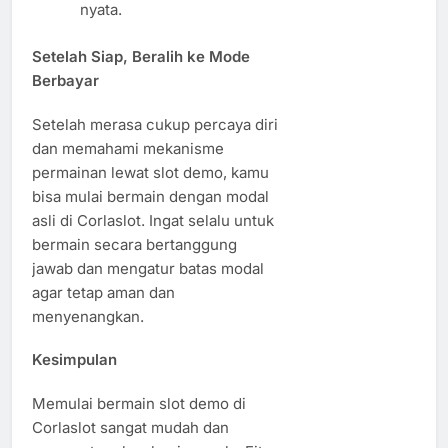
nyata.
Setelah Siap, Beralih ke Mode
Berbayar
Setelah merasa cukup percaya diri
dan memahami mekanisme
permainan lewat slot demo, kamu
bisa mulai bermain dengan modal
asli di Corlaslot. Ingat selalu untuk
bermain secara bertanggung
jawab dan mengatur batas modal
agar tetap aman dan
menyenangkan.
Kesimpulan
Memulai bermain slot demo di
Corlaslot sangat mudah dan