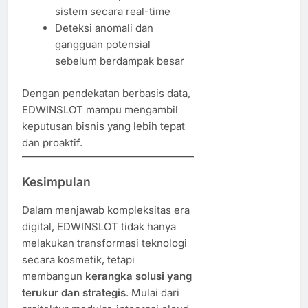
sistem secara real-time
Deteksi anomali dan
gangguan potensial
sebelum berdampak besar
Dengan pendekatan berbasis data,
EDWINSLOT mampu mengambil
keputusan bisnis yang lebih tepat
dan proaktif.
Kesimpulan
Dalam menjawab kompleksitas era
digital, EDWINSLOT tidak hanya
melakukan transformasi teknologi
secara kosmetik, tetapi
membangun
kerangka solusi yang
terukur dan strategis
. Mulai dari