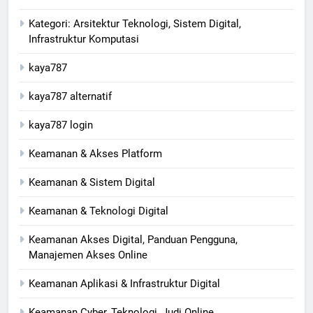
Kategori: Arsitektur Teknologi, Sistem Digital,
Infrastruktur Komputasi
kaya787
kaya787 alternatif
kaya787 login
Keamanan & Akses Platform
Keamanan & Sistem Digital
Keamanan & Teknologi Digital
Keamanan Akses Digital, Panduan Pengguna,
Manajemen Akses Online
Keamanan Aplikasi & Infrastruktur Digital
Keamanan Cyber, Teknologi, Judi Online