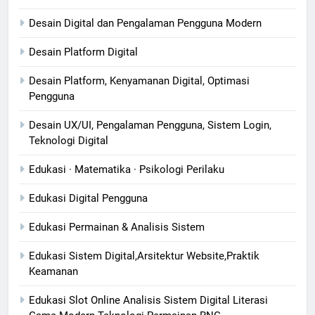
Desain Digital dan Pengalaman Pengguna Modern
Desain Platform Digital
Desain Platform, Kenyamanan Digital, Optimasi
Pengguna
Desain UX/UI, Pengalaman Pengguna, Sistem Login,
Teknologi Digital
Edukasi · Matematika · Psikologi Perilaku
Edukasi Digital Pengguna
Edukasi Permainan & Analisis Sistem
Edukasi Sistem Digital,Arsitektur Website,Praktik
Keamanan
Edukasi Slot Online Analisis Sistem Digital Literasi