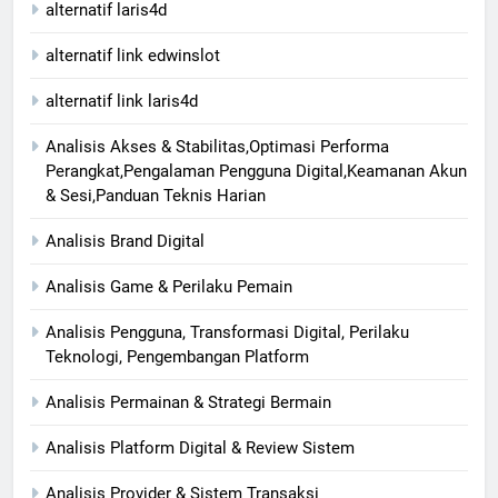
alternatif laris4d
alternatif link edwinslot
alternatif link laris4d
Analisis Akses & Stabilitas,Optimasi Performa
Perangkat,Pengalaman Pengguna Digital,Keamanan Akun
& Sesi,Panduan Teknis Harian
Analisis Brand Digital
Analisis Game & Perilaku Pemain
Analisis Pengguna, Transformasi Digital, Perilaku
Teknologi, Pengembangan Platform
Analisis Permainan & Strategi Bermain
Analisis Platform Digital & Review Sistem
Analisis Provider & Sistem Transaksi