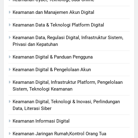
Keamanan dan Manajemen Akun Digital
Keamanan Data & Teknologi Platform Digital
Keamanan Data, Regulasi Digital, Infrastruktur Sistem,
Privasi dan Kepatuhan
Keamanan Digital & Panduan Pengguna
Keamanan Digital & Pengelolaan Akun
Keamanan Digital, Infrastruktur Platform, Pengelolaan
Sistem, Teknologi Keamanan
Keamanan Digital, Teknologi & Inovasi, Perlindungan
Data, Literasi Siber
Keamanan Informasi Digital
Keamanan Jaringan Rumah,Kontrol Orang Tua