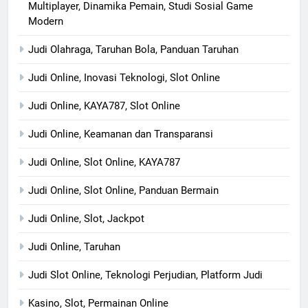
Multiplayer, Dinamika Pemain, Studi Sosial Game
Modern
Judi Olahraga, Taruhan Bola, Panduan Taruhan
Judi Online, Inovasi Teknologi, Slot Online
Judi Online, KAYA787, Slot Online
Judi Online, Keamanan dan Transparansi
Judi Online, Slot Online, KAYA787
Judi Online, Slot Online, Panduan Bermain
Judi Online, Slot, Jackpot
Judi Online, Taruhan
Judi Slot Online, Teknologi Perjudian, Platform Judi
Kasino, Slot, Permainan Online