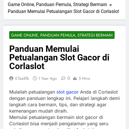
Game Online, Panduan Pemula, Strategi Bermain
Panduan Memulai Petualangan Slot Gacor di Corlaslot
GAME ONLINE, PANDUAN PEMULA, STRATEGI BERMAIN
Panduan Memulai
Petualangan Slot Gacor di
Corlaslot
0
E7aa8fb
1 Year Ago
5 Mins
Mulailah petualangan
slot gacor
Anda di Corlaslot
dengan panduan lengkap ini. Pelajari langkah demi
langkah cara bermain, tips, dan strategi agar
kemenangan mudah diraih.
Memulai petualangan bermain slot gacor di
Corlaslot bisa menjadi pengalaman yang seru