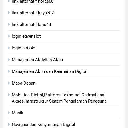
link alternatif horas88
link alternatif kaya787
link alternatif laris4d
login edwinslot
login laris4d
Manajemen Aktivitas Akun
Manajemen Akun dan Keamanan Digital
Masa Depan
Mobilitas Digital,Platform Teknologi,Optimalisasi
Akses,Infrastruktur Sistem,Pengalaman Pengguna
Musik
Navigasi dan Kenyamanan Digital