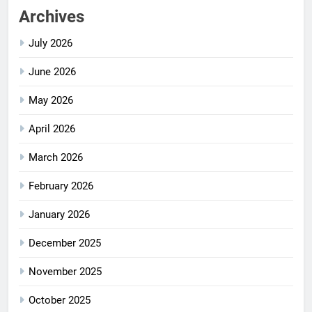
Archives
July 2026
June 2026
May 2026
April 2026
March 2026
February 2026
January 2026
December 2025
November 2025
October 2025