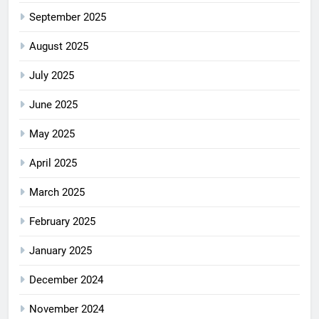
September 2025
August 2025
July 2025
June 2025
May 2025
April 2025
March 2025
February 2025
January 2025
December 2024
November 2024