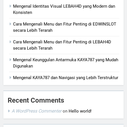
Mengenal Identitas Visual LEBAH4D yang Modern dan
Konsisten
Cara Mengenali Menu dan Fitur Penting di EDWINSLOT
secara Lebih Terarah
Cara Mengenali Menu dan Fitur Penting di LEBAH4D
secara Lebih Terarah
Mengenal Keunggulan Antarmuka KAYA787 yang Mudah
Digunakan
Mengenal KAYA787 dan Navigasi yang Lebih Terstruktur
Recent Comments
A WordPress Commenter
on
Hello world!