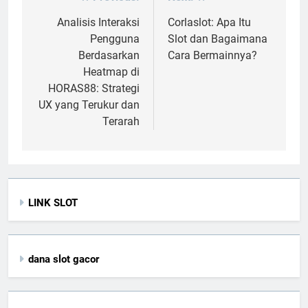
Post
navigation
Analisis Interaksi
Corlaslot: Apa Itu
Pengguna
Slot dan Bagaimana
Berdasarkan
Cara Bermainnya?
Heatmap di
HORAS88: Strategi
UX yang Terukur dan
Terarah
LINK SLOT
dana slot gacor