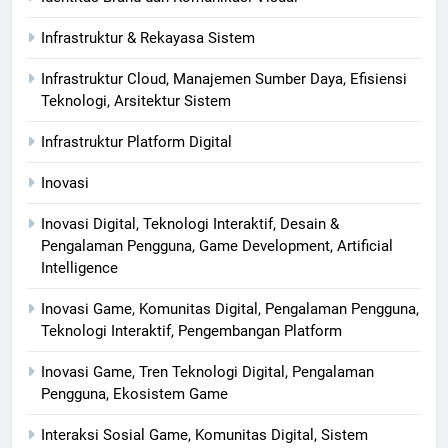
Infrastruktur & Rekayasa Sistem
Infrastruktur Cloud, Manajemen Sumber Daya, Efisiensi
Teknologi, Arsitektur Sistem
Infrastruktur Platform Digital
Inovasi
Inovasi Digital, Teknologi Interaktif, Desain &
Pengalaman Pengguna, Game Development, Artificial
Intelligence
Inovasi Game, Komunitas Digital, Pengalaman Pengguna,
Teknologi Interaktif, Pengembangan Platform
Inovasi Game, Tren Teknologi Digital, Pengalaman
Pengguna, Ekosistem Game
Interaksi Sosial Game, Komunitas Digital, Sistem