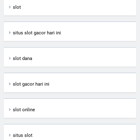
slot
situs slot gacor hari ini
slot dana
slot gacor hari ini
slot online
situs slot