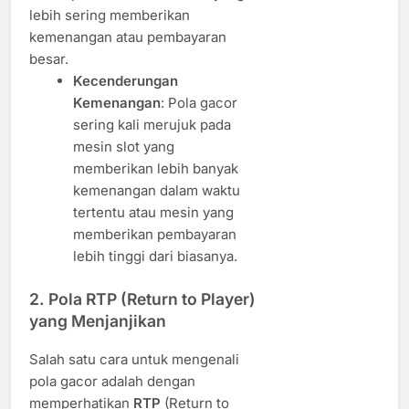
lebih sering memberikan
kemenangan atau pembayaran
besar.
Kecenderungan
Kemenangan
: Pola gacor
sering kali merujuk pada
mesin slot yang
memberikan lebih banyak
kemenangan dalam waktu
tertentu atau mesin yang
memberikan pembayaran
lebih tinggi dari biasanya.
2. Pola RTP (Return to Player)
yang Menjanjikan
Salah satu cara untuk mengenali
pola gacor adalah dengan
memperhatikan
RTP
(Return to