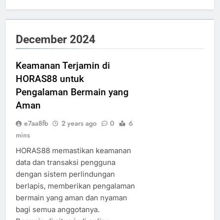
December 2024
Keamanan Terjamin di
HORAS88 untuk
Pengalaman Bermain yang
Aman
e7aa8fb
2 years ago
0
6
mins
HORAS88 memastikan keamanan
data dan transaksi pengguna
dengan sistem perlindungan
berlapis, memberikan pengalaman
bermain yang aman dan nyaman
bagi semua anggotanya.