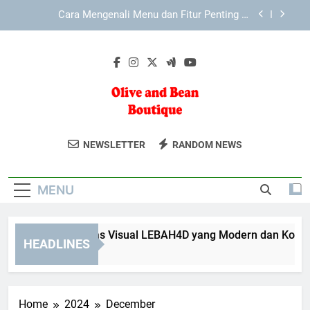
Skip
Cara Mengenali Menu dan Fitur Penting di
to
LEBAH4D secara Lebih Terarah
content
Mengenal Keunggulan Antarmuka KAYA787 yang
Mudah Digunakan
Mengenal Identitas Visual LEBAH4D yang Modern
dan Konsisten
Cara Mengenali Menu dan Fitur Penting di
EDWINSLOT secara Lebih Terarah
Olive And Bean
Temukan Tren Mode Terkini Di Olive And
Cara Mengenali Menu dan Fitur Penting di
NEWSLETTER
RANDOM NEWS
LEBAH4D secara Lebih Terarah
Boutique
Bean Boutique. Pilihan Pakaian Dan
Mengenal Keunggulan Antarmuka KAYA787 yang
Aksesori Yang Stylish Dan Berkualitas.
Mudah Digunakan
MENU
ngenal Identitas Visual LEBAH4D yang Modern dan Konsisten
HEADLINES
Weeks Ago
Home
2024
December