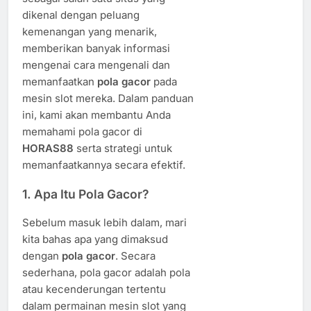
dikenal dengan peluang
kemenangan yang menarik,
memberikan banyak informasi
mengenai cara mengenali dan
memanfaatkan
pola gacor
pada
mesin slot mereka. Dalam panduan
ini, kami akan membantu Anda
memahami pola gacor di
HORAS88
serta strategi untuk
memanfaatkannya secara efektif.
1. Apa Itu Pola Gacor?
Sebelum masuk lebih dalam, mari
kita bahas apa yang dimaksud
dengan
pola gacor
. Secara
sederhana, pola gacor adalah pola
atau kecenderungan tertentu
dalam permainan mesin slot yang