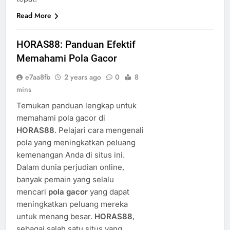
Read More
HORAS88: Panduan Efektif
Memahami Pola Gacor
e7aa8fb
2 years ago
0
8
mins
Temukan panduan lengkap untuk
memahami pola gacor di
HORAS88
. Pelajari cara mengenali
pola yang meningkatkan peluang
kemenangan Anda di situs ini.
Dalam dunia perjudian online,
banyak pemain yang selalu
mencari
pola gacor
yang dapat
meningkatkan peluang mereka
untuk menang besar.
HORAS88
,
sebagai salah satu situs yang