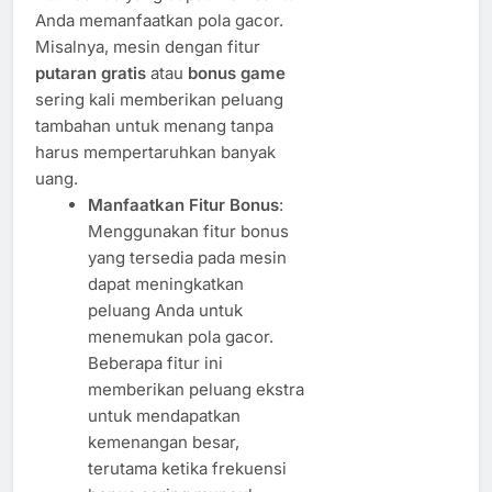
Anda memanfaatkan pola gacor.
Misalnya, mesin dengan fitur
putaran gratis
atau
bonus game
sering kali memberikan peluang
tambahan untuk menang tanpa
harus mempertaruhkan banyak
uang.
Manfaatkan Fitur Bonus
:
Menggunakan fitur bonus
yang tersedia pada mesin
dapat meningkatkan
peluang Anda untuk
menemukan pola gacor.
Beberapa fitur ini
memberikan peluang ekstra
untuk mendapatkan
kemenangan besar,
terutama ketika frekuensi