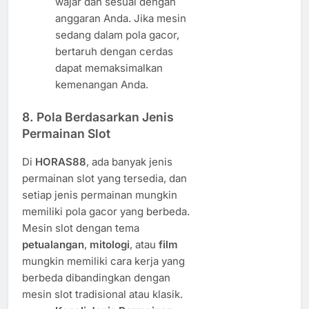
wajar dan sesuai dengan
anggaran Anda. Jika mesin
sedang dalam pola gacor,
bertaruh dengan cerdas
dapat memaksimalkan
kemenangan Anda.
8. Pola Berdasarkan Jenis
Permainan Slot
Di
HORAS88
, ada banyak jenis
permainan slot yang tersedia, dan
setiap jenis permainan mungkin
memiliki pola gacor yang berbeda.
Mesin slot dengan tema
petualangan
,
mitologi
, atau
film
mungkin memiliki cara kerja yang
berbeda dibandingkan dengan
mesin slot tradisional atau klasik.