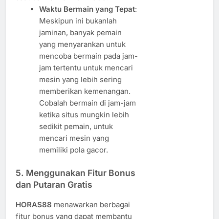
Waktu Bermain yang Tepat
:
Meskipun ini bukanlah
jaminan, banyak pemain
yang menyarankan untuk
mencoba bermain pada jam-
jam tertentu untuk mencari
mesin yang lebih sering
memberikan kemenangan.
Cobalah bermain di jam-jam
ketika situs mungkin lebih
sedikit pemain, untuk
mencari mesin yang
memiliki pola gacor.
5. Menggunakan Fitur Bonus
dan Putaran Gratis
HORAS88
menawarkan berbagai
fitur bonus yang dapat membantu