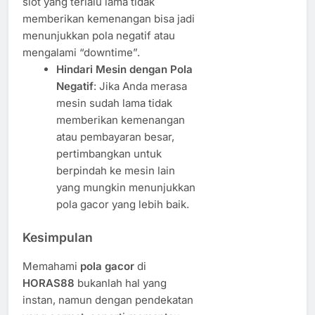
slot yang terlalu lama tidak
memberikan kemenangan bisa jadi
menunjukkan pola negatif atau
mengalami “downtime”.
Hindari Mesin dengan Pola
Negatif
: Jika Anda merasa
mesin sudah lama tidak
memberikan kemenangan
atau pembayaran besar,
pertimbangkan untuk
berpindah ke mesin lain
yang mungkin menunjukkan
pola gacor yang lebih baik.
Kesimpulan
Memahami
pola gacor
di
HORAS88
bukanlah hal yang
instan, namun dengan pendekatan