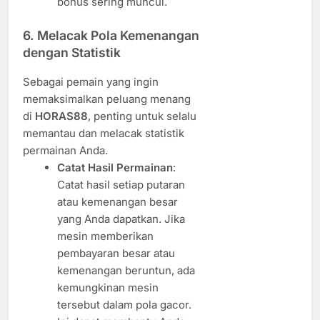
bonus sering muncul.
6. Melacak Pola Kemenangan
dengan Statistik
Sebagai pemain yang ingin
memaksimalkan peluang menang
di
HORAS88
, penting untuk selalu
memantau dan melacak statistik
permainan Anda.
Catat Hasil Permainan
:
Catat hasil setiap putaran
atau kemenangan besar
yang Anda dapatkan. Jika
mesin memberikan
pembayaran besar atau
kemenangan beruntun, ada
kemungkinan mesin
tersebut dalam pola gacor.