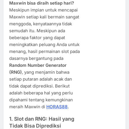
Maxwin bisa diraih setiap hari?
Meskipun impian untuk mencapai
Maxwin setiap kali bermain sangat
menggoda, kenyataannya tidak
semudah itu. Meskipun ada
beberapa faktor yang dapat
meningkatkan peluang Anda untuk
menang, hasil permainan slot pada
dasarnya bergantung pada
Random Number Generator
(RNG)
, yang menjamin bahwa
setiap putaran adalah acak dan
tidak dapat diprediksi. Berikut
adalah beberapa hal yang perlu
dipahami tentang kemungkinan
meraih Maxwin di
HORAS88
.
1. Slot dan RNG: Hasil yang
Tidak Bisa Diprediksi