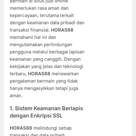
Bermain di situs judi online
memerlukan rasa aman dan
kepercayaan, terutama terkait
dengan keamanan data pribadi dan
transaksi finansial.
HORAS88
memahami hal ini dan
mengutamakan perlindungan
pengguna melalui berbagai lapisan
keamanan yang canggih. Dengan
kebijakan yang jelas dan teknologi
terbaru,
HORAS88
menawarkan
pengalaman bermain yang tidak
hanya mengasyikkan tetapi juga
aman.
1. Sistem Keamanan Berlapis
dengan Enkripsi SSL
HORAS88
melindungi setiap
transaksi dan data pribadi