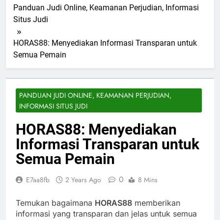
Panduan Judi Online, Keamanan Perjudian, Informasi
Situs Judi
HORAS88: Menyediakan Informasi Transparan untuk
Semua Pemain
PANDUAN JUDI ONLINE, KEAMANAN PERJUDIAN,
INFORMASI SITUS JUDI
HORAS88: Menyediakan
Informasi Transparan untuk
Semua Pemain
0
E7aa8fb
2 Years Ago
8 Mins
Temukan bagaimana
HORAS88
memberikan
informasi yang transparan dan jelas untuk semua