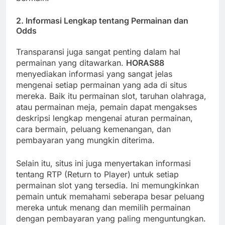
2. Informasi Lengkap tentang Permainan dan
Odds
Transparansi juga sangat penting dalam hal
permainan yang ditawarkan.
HORAS88
menyediakan informasi yang sangat jelas
mengenai setiap permainan yang ada di situs
mereka. Baik itu permainan slot, taruhan olahraga,
atau permainan meja, pemain dapat mengakses
deskripsi lengkap mengenai aturan permainan,
cara bermain, peluang kemenangan, dan
pembayaran yang mungkin diterima.
Selain itu, situs ini juga menyertakan informasi
tentang RTP (Return to Player) untuk setiap
permainan slot yang tersedia. Ini memungkinkan
pemain untuk memahami seberapa besar peluang
mereka untuk menang dan memilih permainan
dengan pembayaran yang paling menguntungkan.