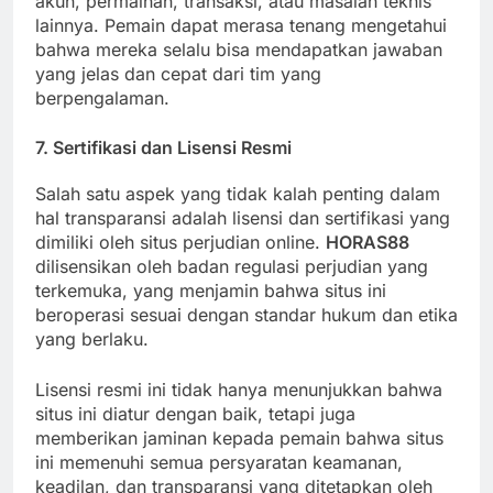
akun, permainan, transaksi, atau masalah teknis
lainnya. Pemain dapat merasa tenang mengetahui
bahwa mereka selalu bisa mendapatkan jawaban
yang jelas dan cepat dari tim yang
berpengalaman.
7. Sertifikasi dan Lisensi Resmi
Salah satu aspek yang tidak kalah penting dalam
hal transparansi adalah lisensi dan sertifikasi yang
dimiliki oleh situs perjudian online.
HORAS88
dilisensikan oleh badan regulasi perjudian yang
terkemuka, yang menjamin bahwa situs ini
beroperasi sesuai dengan standar hukum dan etika
yang berlaku.
Lisensi resmi ini tidak hanya menunjukkan bahwa
situs ini diatur dengan baik, tetapi juga
memberikan jaminan kepada pemain bahwa situs
ini memenuhi semua persyaratan keamanan,
keadilan, dan transparansi yang ditetapkan oleh