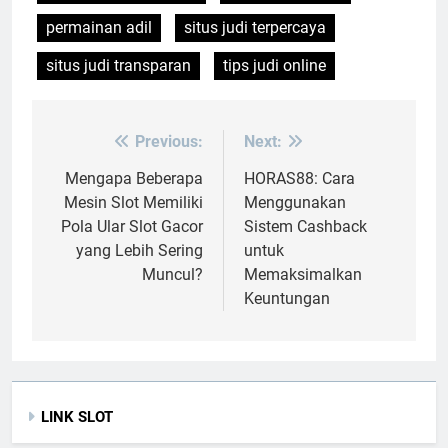
permainan adil
situs judi terpercaya
situs judi transparan
tips judi online
Previous:
Next:
Post
navigation
Mengapa Beberapa
HORAS88: Cara
Mesin Slot Memiliki
Menggunakan
Pola Ular Slot Gacor
Sistem Cashback
yang Lebih Sering
untuk
Muncul?
Memaksimalkan
Keuntungan
LINK SLOT