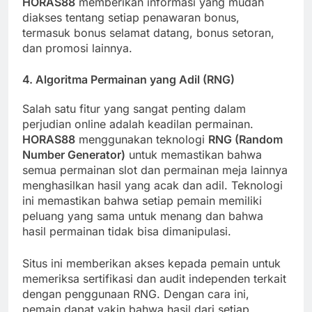
HORAS88
memberikan informasi yang mudah
diakses tentang setiap penawaran bonus,
termasuk bonus selamat datang, bonus setoran,
dan promosi lainnya.
4. Algoritma Permainan yang Adil (RNG)
Salah satu fitur yang sangat penting dalam
perjudian online adalah keadilan permainan.
HORAS88
menggunakan teknologi
RNG (Random
Number Generator)
untuk memastikan bahwa
semua permainan slot dan permainan meja lainnya
menghasilkan hasil yang acak dan adil. Teknologi
ini memastikan bahwa setiap pemain memiliki
peluang yang sama untuk menang dan bahwa
hasil permainan tidak bisa dimanipulasi.
Situs ini memberikan akses kepada pemain untuk
memeriksa sertifikasi dan audit independen terkait
dengan penggunaan RNG. Dengan cara ini,
pemain dapat yakin bahwa hasil dari setiap