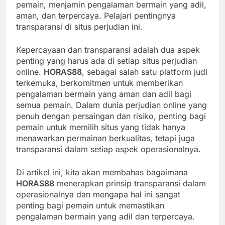
pemain, menjamin pengalaman bermain yang adil,
aman, dan terpercaya. Pelajari pentingnya
transparansi di situs perjudian ini.
Kepercayaan dan transparansi adalah dua aspek
penting yang harus ada di setiap situs perjudian
online.
HORAS88
, sebagai salah satu platform judi
terkemuka, berkomitmen untuk memberikan
pengalaman bermain yang aman dan adil bagi
semua pemain. Dalam dunia perjudian online yang
penuh dengan persaingan dan risiko, penting bagi
pemain untuk memilih situs yang tidak hanya
menawarkan permainan berkualitas, tetapi juga
transparansi dalam setiap aspek operasionalnya.
Di artikel ini, kita akan membahas bagaimana
HORAS88
menerapkan prinsip transparansi dalam
operasionalnya dan mengapa hal ini sangat
penting bagi pemain untuk memastikan
pengalaman bermain yang adil dan terpercaya.