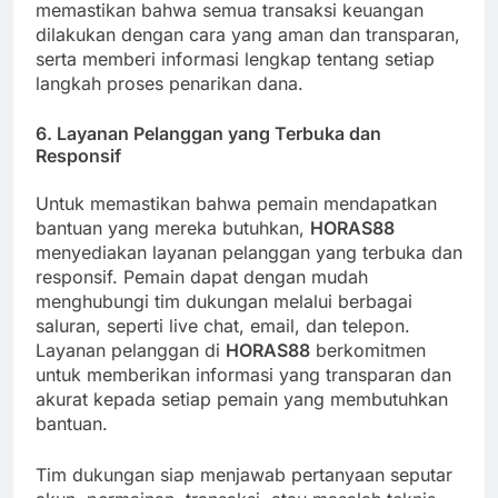
memastikan bahwa semua transaksi keuangan
dilakukan dengan cara yang aman dan transparan,
serta memberi informasi lengkap tentang setiap
langkah proses penarikan dana.
6. Layanan Pelanggan yang Terbuka dan
Responsif
Untuk memastikan bahwa pemain mendapatkan
bantuan yang mereka butuhkan,
HORAS88
menyediakan layanan pelanggan yang terbuka dan
responsif. Pemain dapat dengan mudah
menghubungi tim dukungan melalui berbagai
saluran, seperti live chat, email, dan telepon.
Layanan pelanggan di
HORAS88
berkomitmen
untuk memberikan informasi yang transparan dan
akurat kepada setiap pemain yang membutuhkan
bantuan.
Tim dukungan siap menjawab pertanyaan seputar