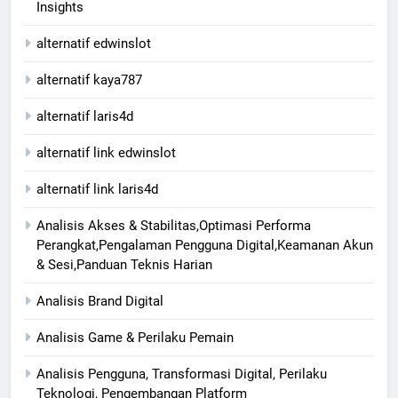
Insights
alternatif edwinslot
alternatif kaya787
alternatif laris4d
alternatif link edwinslot
alternatif link laris4d
Analisis Akses & Stabilitas,Optimasi Performa
Perangkat,Pengalaman Pengguna Digital,Keamanan Akun
& Sesi,Panduan Teknis Harian
Analisis Brand Digital
Analisis Game & Perilaku Pemain
Analisis Pengguna, Transformasi Digital, Perilaku
Teknologi, Pengembangan Platform