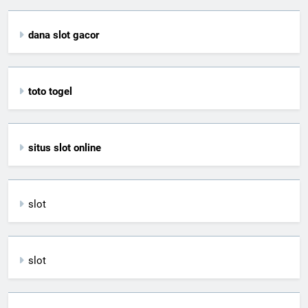
dana slot gacor
toto togel
situs slot online
slot
slot