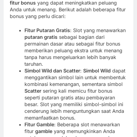
fitur bonus
yang dapat meningkatkan peluang
Anda untuk menang. Berikut adalah beberapa fitur
bonus yang perlu dicari:
Fitur Putaran Gratis
: Slot yang menawarkan
putaran gratis
sebagai bagian dari
permainan dasar atau sebagai fitur bonus
memberikan peluang ekstra untuk menang
tanpa harus mengeluarkan lebih banyak
taruhan.
Simbol Wild dan Scatter
:
Simbol Wild
dapat
menggantikan simbol lain untuk membentuk
kombinasi kemenangan, sementara simbol
Scatter
sering kali memicu fitur bonus
seperti putaran gratis atau pembayaran
besar. Slot yang memiliki simbol-simbol ini
cenderung lebih menguntungkan saat Anda
memanfaatkan bonus.
Fitur Gamble
: Beberapa slot menawarkan
fitur
gamble
yang memungkinkan Anda