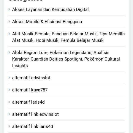
Akses Layanan dan Kemudahan Digital
Akses Mobile & Efisiensi Pengguna
Alat Musik Pemula, Panduan Belajar Musik, Tips Memilih
Alat Musik, Hobi Musik, Pemula Belajar Musik
Alola Region Lore, Pokémon Legendaris, Analisis
Karakter, Guardian Deities Spotlight, Pokémon Cultural
Insights
alternatif edwinslot
alternatif kaya787
alternatif laris4d
alternatif link edwinslot
alternatif link laris4d