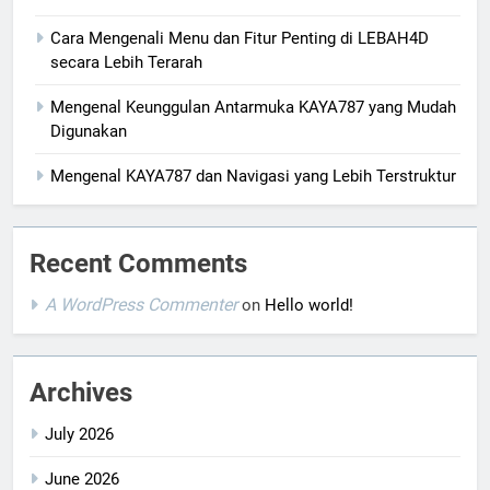
Cara Mengenali Menu dan Fitur Penting di LEBAH4D
secara Lebih Terarah
Mengenal Keunggulan Antarmuka KAYA787 yang Mudah
Digunakan
Mengenal KAYA787 dan Navigasi yang Lebih Terstruktur
Recent Comments
A WordPress Commenter
on
Hello world!
Archives
July 2026
June 2026