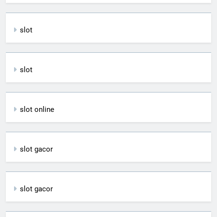
slot
slot
slot online
slot gacor
slot gacor