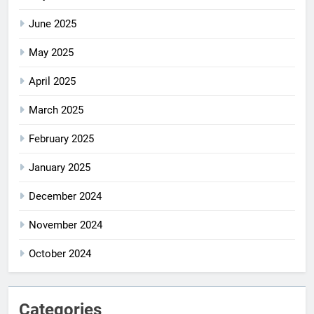
June 2025
May 2025
April 2025
March 2025
February 2025
January 2025
December 2024
November 2024
October 2024
Categories