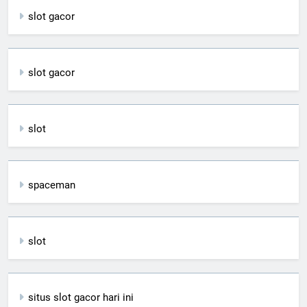
slot gacor
slot gacor
slot
spaceman
slot
situs slot gacor hari ini