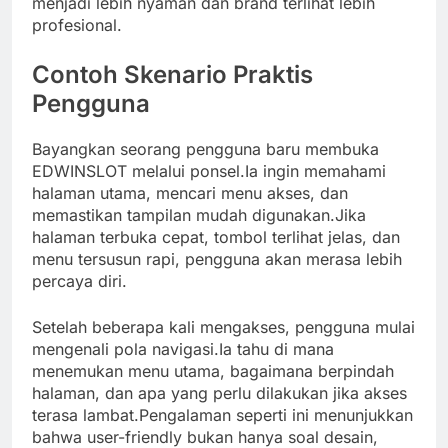
menjadi lebih nyaman dan brand terlihat lebih
profesional.
Contoh Skenario Praktis
Pengguna
Bayangkan seorang pengguna baru membuka
EDWINSLOT melalui ponsel.Ia ingin memahami
halaman utama, mencari menu akses, dan
memastikan tampilan mudah digunakan.Jika
halaman terbuka cepat, tombol terlihat jelas, dan
menu tersusun rapi, pengguna akan merasa lebih
percaya diri.
Setelah beberapa kali mengakses, pengguna mulai
mengenali pola navigasi.Ia tahu di mana
menemukan menu utama, bagaimana berpindah
halaman, dan apa yang perlu dilakukan jika akses
terasa lambat.Pengalaman seperti ini menunjukkan
bahwa user-friendly bukan hanya soal desain,