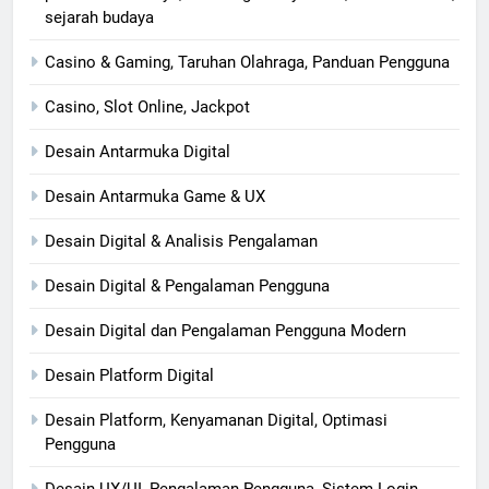
sejarah budaya
Casino & Gaming, Taruhan Olahraga, Panduan Pengguna
Casino, Slot Online, Jackpot
Desain Antarmuka Digital
Desain Antarmuka Game & UX
Desain Digital & Analisis Pengalaman
Desain Digital & Pengalaman Pengguna
Desain Digital dan Pengalaman Pengguna Modern
Desain Platform Digital
Desain Platform, Kenyamanan Digital, Optimasi
Pengguna