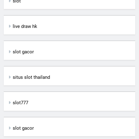
slot
live draw hk
slot gacor
situs slot thailand
slot777
slot gacor