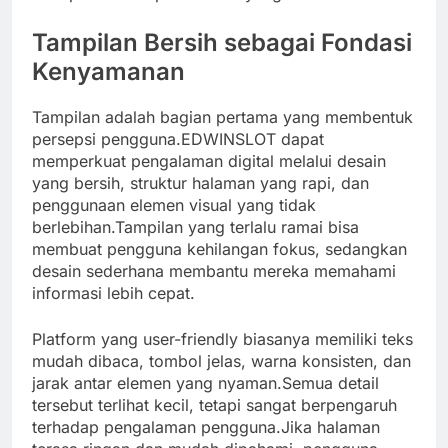
Tampilan Bersih sebagai Fondasi
Kenyamanan
Tampilan adalah bagian pertama yang membentuk
persepsi pengguna.EDWINSLOT dapat
memperkuat pengalaman digital melalui desain
yang bersih, struktur halaman yang rapi, dan
penggunaan elemen visual yang tidak
berlebihan.Tampilan yang terlalu ramai bisa
membuat pengguna kehilangan fokus, sedangkan
desain sederhana membantu mereka memahami
informasi lebih cepat.
Platform yang user-friendly biasanya memiliki teks
mudah dibaca, tombol jelas, warna konsisten, dan
jarak antar elemen yang nyaman.Semua detail
tersebut terlihat kecil, tetapi sangat berpengaruh
terhadap pengalaman pengguna.Jika halaman