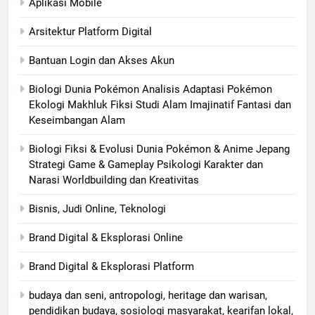
Aplikasi Mobile
Arsitektur Platform Digital
Bantuan Login dan Akses Akun
Biologi Dunia Pokémon Analisis Adaptasi Pokémon
Ekologi Makhluk Fiksi Studi Alam Imajinatif Fantasi dan
Keseimbangan Alam
Biologi Fiksi & Evolusi Dunia Pokémon & Anime Jepang
Strategi Game & Gameplay Psikologi Karakter dan
Narasi Worldbuilding dan Kreativitas
Bisnis, Judi Online, Teknologi
Brand Digital & Eksplorasi Online
Brand Digital & Eksplorasi Platform
budaya dan seni, antropologi, heritage dan warisan,
pendidikan budaya, sosiologi masyarakat, kearifan lokal,