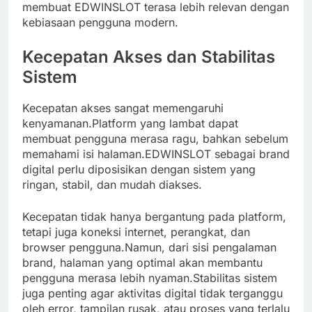
membuat EDWINSLOT terasa lebih relevan dengan
kebiasaan pengguna modern.
Kecepatan Akses dan Stabilitas
Sistem
Kecepatan akses sangat memengaruhi
kenyamanan.Platform yang lambat dapat
membuat pengguna merasa ragu, bahkan sebelum
memahami isi halaman.EDWINSLOT sebagai brand
digital perlu diposisikan dengan sistem yang
ringan, stabil, dan mudah diakses.
Kecepatan tidak hanya bergantung pada platform,
tetapi juga koneksi internet, perangkat, dan
browser pengguna.Namun, dari sisi pengalaman
brand, halaman yang optimal akan membantu
pengguna merasa lebih nyaman.Stabilitas sistem
juga penting agar aktivitas digital tidak terganggu
oleh error, tampilan rusak, atau proses yang terlalu