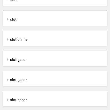
slot
slot online
slot gacor
slot gacor
slot gacor