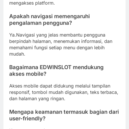
mengakses platform.
Apakah navigasi memengaruhi
pengalaman pengguna?
Ya.Navigasi yang jelas membantu pengguna
berpindah halaman, menemukan informasi, dan
memahami fungsi setiap menu dengan lebih
mudah.
Bagaimana EDWINSLOT mendukung
akses mobile?
Akses mobile dapat didukung melalui tampilan
responsif, tombol mudah digunakan, teks terbaca,
dan halaman yang ringan.
Mengapa keamanan termasuk bagian dari
user-friendly?