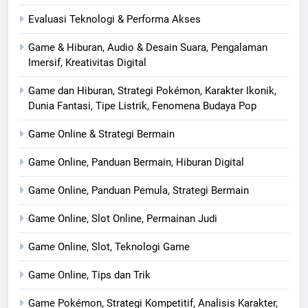
Evaluasi Teknologi & Performa Akses
Game & Hiburan, Audio & Desain Suara, Pengalaman
Imersif, Kreativitas Digital
Game dan Hiburan, Strategi Pokémon, Karakter Ikonik,
Dunia Fantasi, Tipe Listrik, Fenomena Budaya Pop
Game Online & Strategi Bermain
Game Online, Panduan Bermain, Hiburan Digital
Game Online, Panduan Pemula, Strategi Bermain
Game Online, Slot Online, Permainan Judi
Game Online, Slot, Teknologi Game
Game Online, Tips dan Trik
Game Pokémon, Strategi Kompetitif, Analisis Karakter,