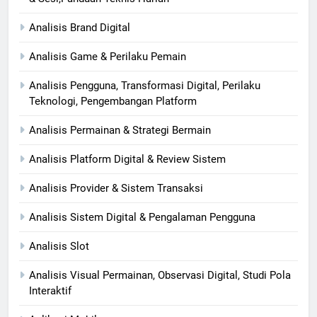
Analisis Brand Digital
Analisis Game & Perilaku Pemain
Analisis Pengguna, Transformasi Digital, Perilaku
Teknologi, Pengembangan Platform
Analisis Permainan & Strategi Bermain
Analisis Platform Digital & Review Sistem
Analisis Provider & Sistem Transaksi
Analisis Sistem Digital & Pengalaman Pengguna
Analisis Slot
Analisis Visual Permainan, Observasi Digital, Studi Pola
Interaktif