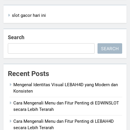
slot gacor hari ini
Search
SEARCH
Recent Posts
Mengenal Identitas Visual LEBAH4D yang Modern dan
Konsisten
Cara Mengenali Menu dan Fitur Penting di EDWINSLOT
secara Lebih Terarah
Cara Mengenali Menu dan Fitur Penting di LEBAH4D
secara Lebih Terarah