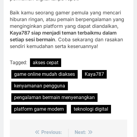
Baik kamu seorang gamer pemula yang mencari
hiburan ringan, atau pemain berpengalaman yang
menginginkan platform yang dapat diandalkan,
Kaya787 siap menjadi teman terbaikmu dalam
setiap sesi bermain
. Coba sekarang dan rasakan
sendiri kemudahan serta keseruannya!
Tagged:
akses cepat
game online mudah diakses
Kaya787
kenyamanan pengguna
pengalaman bermain menyenangkan
platform game modern
teknologi digital
Previous:
Next:
Post