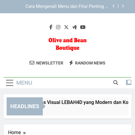
Skip
Cara Mengenali Menu dan Fitur Penting di
to
LEBAH4D secara Lebih Terarah
content
Mengenal Keunggulan Antarmuka KAYA787 yang
Mudah Digunakan
Mengenal Identitas Visual LEBAH4D yang Modern
dan Konsisten
Cara Mengenali Menu dan Fitur Penting di
EDWINSLOT secara Lebih Terarah
Olive And Bean
Temukan Tren Mode Terkini Di Olive And
Cara Mengenali Menu dan Fitur Penting di
NEWSLETTER
RANDOM NEWS
LEBAH4D secara Lebih Terarah
Boutique
Bean Boutique. Pilihan Pakaian Dan
Mengenal Keunggulan Antarmuka KAYA787 yang
Aksesori Yang Stylish Dan Berkualitas.
Mudah Digunakan
MENU
ngenal Identitas Visual LEBAH4D yang Modern dan Konsiste
HEADLINES
Weeks Ago
Home