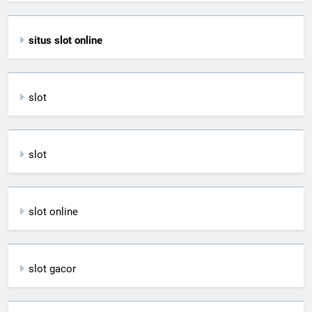
situs slot online
slot
slot
slot online
slot gacor