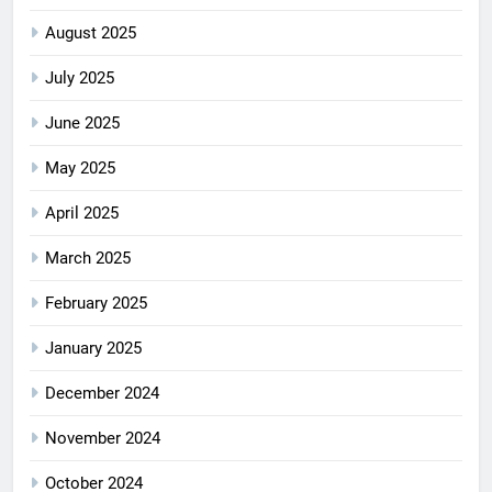
August 2025
July 2025
June 2025
May 2025
April 2025
March 2025
February 2025
January 2025
December 2024
November 2024
October 2024