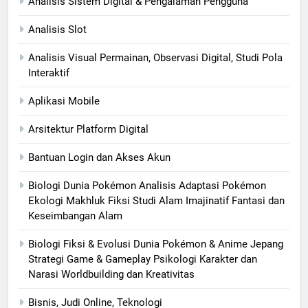
Analisis Sistem Digital & Pengalaman Pengguna
Analisis Slot
Analisis Visual Permainan, Observasi Digital, Studi Pola
Interaktif
Aplikasi Mobile
Arsitektur Platform Digital
Bantuan Login dan Akses Akun
Biologi Dunia Pokémon Analisis Adaptasi Pokémon
Ekologi Makhluk Fiksi Studi Alam Imajinatif Fantasi dan
Keseimbangan Alam
Biologi Fiksi & Evolusi Dunia Pokémon & Anime Jepang
Strategi Game & Gameplay Psikologi Karakter dan
Narasi Worldbuilding dan Kreativitas
Bisnis, Judi Online, Teknologi