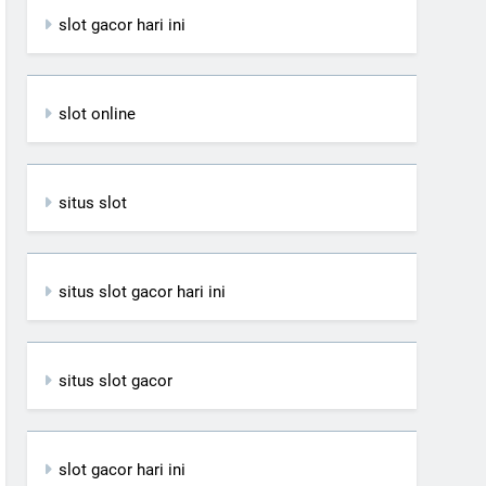
slot gacor hari ini
slot online
situs slot
situs slot gacor hari ini
situs slot gacor
slot gacor hari ini