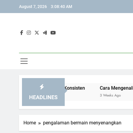
Skip
August 7, 2026
3:08:41 AM
to
content
Oli
Temukan Tr
 yang Modern dan Konsisten
Cara Mengenali Menu dan F
3 Weeks Ago
HEADLINES
Home
pengalaman bermain menyenangkan