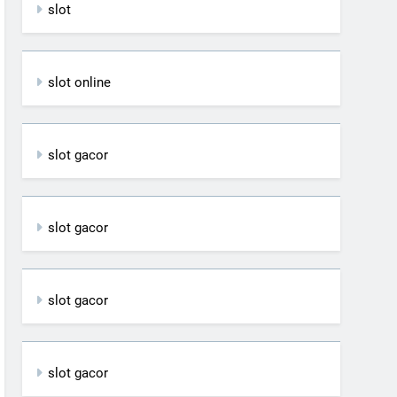
slot
slot online
slot gacor
slot gacor
slot gacor
slot gacor