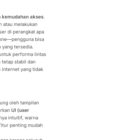
a
kemudahan akses
.
n atau melakukan
er di perangkat apa
phone—pengguna bisa
 yang tersedia.
untuk performa lintas
tetap stabil dan
 internet yang tidak
kung oleh tampilan
arkan
UI (user
a intuitif, warna
fitur penting mudah