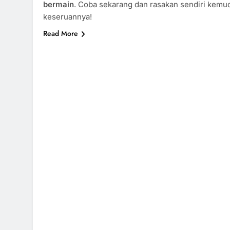
bermain
. Coba sekarang dan rasakan sendiri kemu
keseruannya!
Read More