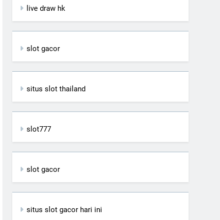
live draw hk
slot gacor
situs slot thailand
slot777
slot gacor
situs slot gacor hari ini