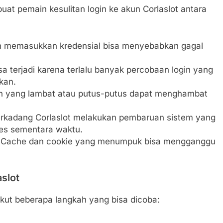
 pemain kesulitan login ke akun Corlaslot antara
h memasukkan kredensial bisa menyebabkan gagal
sa terjadi karena terlalu banyak percobaan login yang
kan.
n yang lambat atau putus-putus dapat menghambat
rkadang Corlaslot melakukan pembaruan sistem yang
es sementara waktu.
 Cache dan cookie yang menumpuk bisa mengganggu
slot
ikut beberapa langkah yang bisa dicoba: