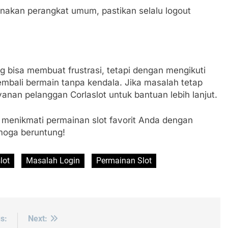
akan perangkat umum, pastikan selalu logout
 bisa membuat frustrasi, tetapi dengan mengikuti
embali bermain tanpa kendala. Jika masalah tetap
anan pelanggan Corlaslot untuk bantuan lebih lanjut.
 menikmati permainan slot favorit Anda dengan
moga beruntung!
lot
Masalah Login
Permainan Slot
s:
Next: