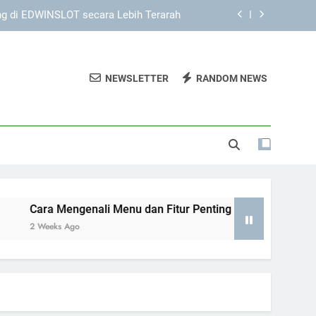
ng di EDWINSLOT secara Lebih Terarah
nting di LEBAH4D secara Lebih Terarah
rmuka KAYA787 yang Mudah Digunakan
NEWSLETTER
RANDOM NEWS
al LEBAH4D yang Modern dan Konsisten
an Aksesori Yang Stylish Dan Berkualitas.
ng di EDWINSLOT secara Lebih Terarah
nting di LEBAH4D secara Lebih Terarah
rmuka KAYA787 yang Mudah Digunakan
Mengenali Menu dan Fitur Penting di LEBAH4D secara Lebih T
s Ago