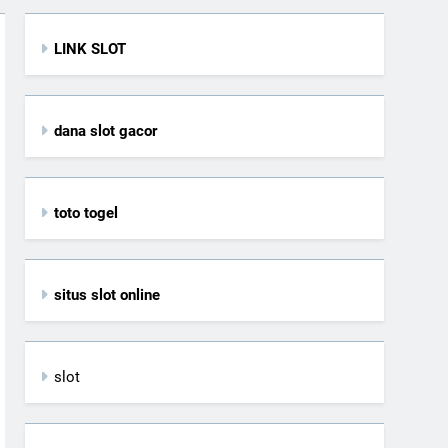
LINK SLOT
dana slot gacor
toto togel
situs slot online
slot