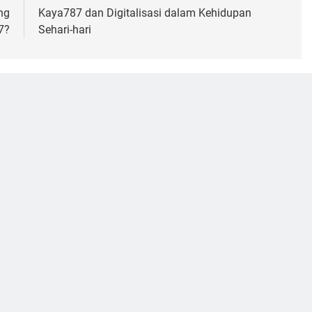
ng
Kaya787 dan Digitalisasi dalam Kehidupan
7?
Sehari-hari