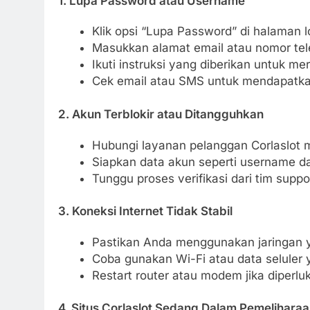
1. Lupa Password atau Username
Klik opsi “Lupa Password” di halaman lo
Masukkan alamat email atau nomor tele
Ikuti instruksi yang diberikan untuk me
Cek email atau SMS untuk mendapatka
2. Akun Terblokir atau Ditangguhkan
Hubungi layanan pelanggan Corlaslot me
Siapkan data akun seperti username da
Tunggu proses verifikasi dari tim suppo
3. Koneksi Internet Tidak Stabil
Pastikan Anda menggunakan jaringan y
Coba gunakan Wi-Fi atau data seluler y
Restart router atau modem jika diperlu
4. Situs Corlaslot Sedang Dalam Pemelihara