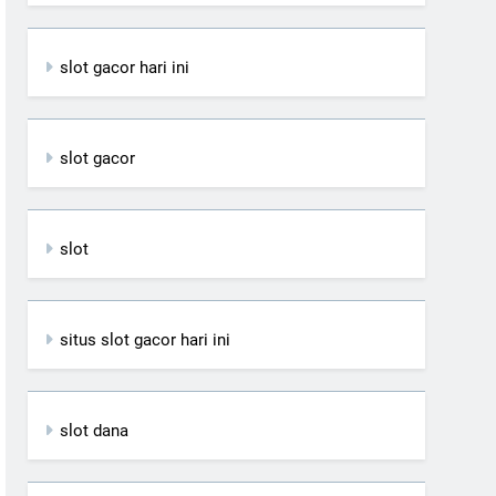
slot gacor hari ini
slot gacor
slot
situs slot gacor hari ini
slot dana