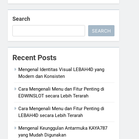
Search
SEARCH
Recent Posts
Mengenal Identitas Visual LEBAH4D yang
Modern dan Konsisten
Cara Mengenali Menu dan Fitur Penting di
EDWINSLOT secara Lebih Terarah
Cara Mengenali Menu dan Fitur Penting di
LEBAH4D secara Lebih Terarah
Mengenal Keunggulan Antarmuka KAYA787
yang Mudah Digunakan