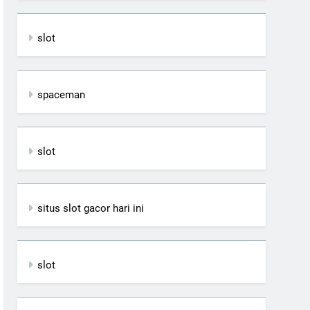
slot
spaceman
slot
situs slot gacor hari ini
slot