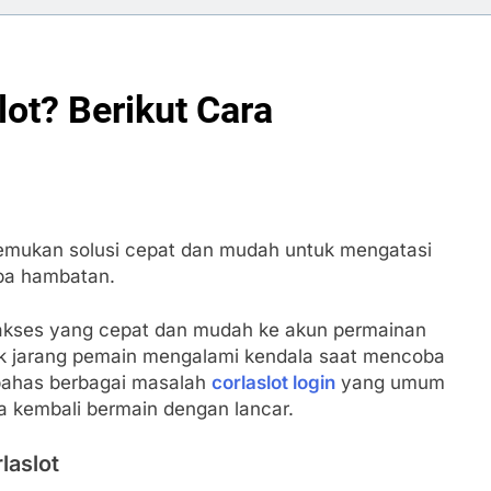
lot? Berikut Cara
 Temukan solusi cepat dan mudah untuk mengatasi
npa hambatan.
i akses yang cepat dan mudah ke akun permainan
ak jarang pemain mengalami kendala saat mencoba
embahas berbagai masalah
corlaslot login
yang umum
a kembali bermain dengan lancar.
laslot