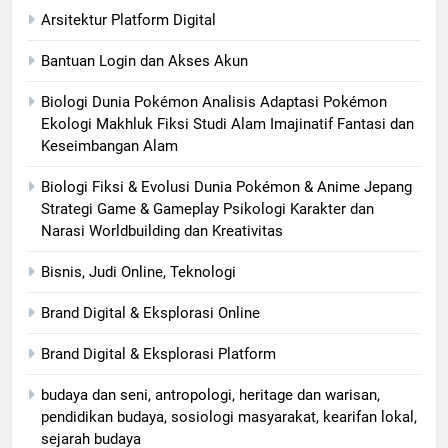
Arsitektur Platform Digital
Bantuan Login dan Akses Akun
Biologi Dunia Pokémon Analisis Adaptasi Pokémon
Ekologi Makhluk Fiksi Studi Alam Imajinatif Fantasi dan
Keseimbangan Alam
Biologi Fiksi & Evolusi Dunia Pokémon & Anime Jepang
Strategi Game & Gameplay Psikologi Karakter dan
Narasi Worldbuilding dan Kreativitas
Bisnis, Judi Online, Teknologi
Brand Digital & Eksplorasi Online
Brand Digital & Eksplorasi Platform
budaya dan seni, antropologi, heritage dan warisan,
pendidikan budaya, sosiologi masyarakat, kearifan lokal,
sejarah budaya