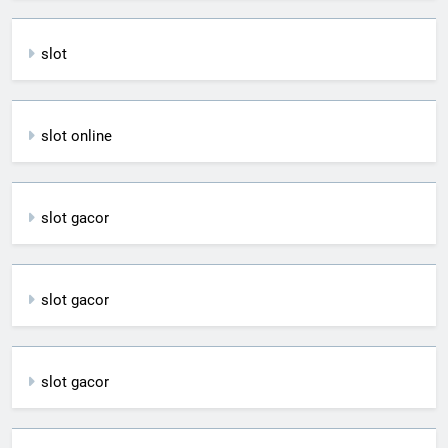
slot
slot online
slot gacor
slot gacor
slot gacor