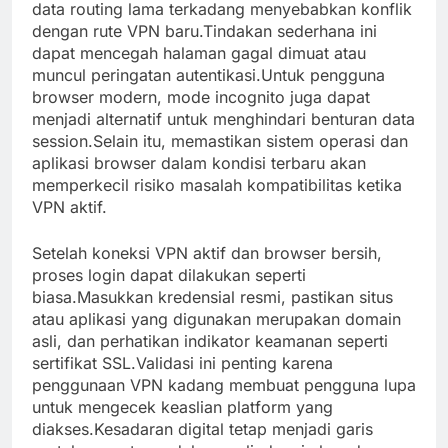
data routing lama terkadang menyebabkan konflik
dengan rute VPN baru.Tindakan sederhana ini
dapat mencegah halaman gagal dimuat atau
muncul peringatan autentikasi.Untuk pengguna
browser modern, mode incognito juga dapat
menjadi alternatif untuk menghindari benturan data
session.Selain itu, memastikan sistem operasi dan
aplikasi browser dalam kondisi terbaru akan
memperkecil risiko masalah kompatibilitas ketika
VPN aktif.
Setelah koneksi VPN aktif dan browser bersih,
proses login dapat dilakukan seperti
biasa.Masukkan kredensial resmi, pastikan situs
atau aplikasi yang digunakan merupakan domain
asli, dan perhatikan indikator keamanan seperti
sertifikat SSL.Validasi ini penting karena
penggunaan VPN kadang membuat pengguna lupa
untuk mengecek keaslian platform yang
diakses.Kesadaran digital tetap menjadi garis