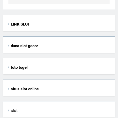
LINK SLOT
dana slot gacor
toto togel
situs slot online
slot