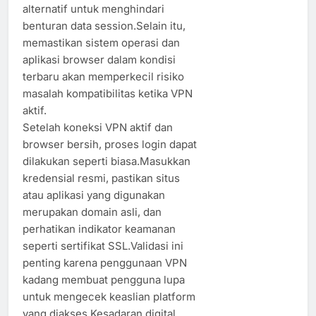
alternatif untuk menghindari
benturan data session.Selain itu,
memastikan sistem operasi dan
aplikasi browser dalam kondisi
terbaru akan memperkecil risiko
masalah kompatibilitas ketika VPN
aktif.
Setelah koneksi VPN aktif dan
browser bersih, proses login dapat
dilakukan seperti biasa.Masukkan
kredensial resmi, pastikan situs
atau aplikasi yang digunakan
merupakan domain asli, dan
perhatikan indikator keamanan
seperti sertifikat SSL.Validasi ini
penting karena penggunaan VPN
kadang membuat pengguna lupa
untuk mengecek keaslian platform
yang diakses.Kesadaran digital