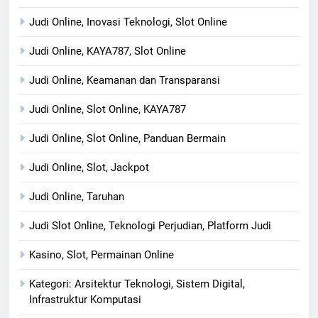
Judi Online, Inovasi Teknologi, Slot Online
Judi Online, KAYA787, Slot Online
Judi Online, Keamanan dan Transparansi
Judi Online, Slot Online, KAYA787
Judi Online, Slot Online, Panduan Bermain
Judi Online, Slot, Jackpot
Judi Online, Taruhan
Judi Slot Online, Teknologi Perjudian, Platform Judi
Kasino, Slot, Permainan Online
Kategori: Arsitektur Teknologi, Sistem Digital,
Infrastruktur Komputasi