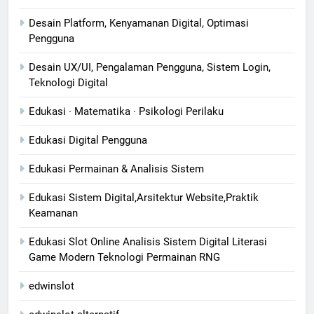
Desain Platform, Kenyamanan Digital, Optimasi
Pengguna
Desain UX/UI, Pengalaman Pengguna, Sistem Login,
Teknologi Digital
Edukasi · Matematika · Psikologi Perilaku
Edukasi Digital Pengguna
Edukasi Permainan & Analisis Sistem
Edukasi Sistem Digital,Arsitektur Website,Praktik
Keamanan
Edukasi Slot Online Analisis Sistem Digital Literasi
Game Modern Teknologi Permainan RNG
edwinslot