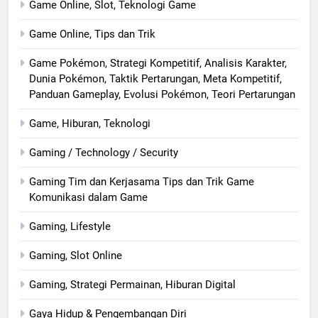
Game Online, Slot, Teknologi Game
Game Online, Tips dan Trik
Game Pokémon, Strategi Kompetitif, Analisis Karakter,
Dunia Pokémon, Taktik Pertarungan, Meta Kompetitif,
Panduan Gameplay, Evolusi Pokémon, Teori Pertarungan
Game, Hiburan, Teknologi
Gaming / Technology / Security
Gaming Tim dan Kerjasama Tips dan Trik Game
Komunikasi dalam Game
Gaming, Lifestyle
Gaming, Slot Online
Gaming, Strategi Permainan, Hiburan Digital
Gaya Hidup & Pengembangan Diri