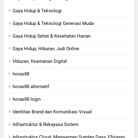
Gaya Hidup & Teknologi
Gaya Hidup & Teknologi Generasi Muda
Gaya Hidup Sehat & Kesehatan Harian
Gaya Hidup, Hiburan, Judi Online
Hiburan, Keamanan Digital
horas88
horas88 alternatif
horas88 login
Identitas Brand dan Komunikasi Visual
Infrastruktur & Rekayasa Sistem
Infrastruktur Cloud, Manajemen Sumber Daya, Efisiensi