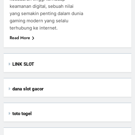
keamanan digital, sebuah nilai
yang semakin penting dalam dunia
gaming modern yang selalu
terhubung ke internet.
Read More
LINK SLOT
dana slot gacor
toto togel