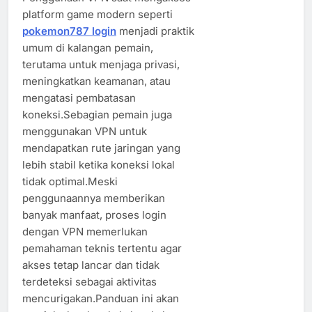
platform game modern seperti
pokemon787 login
menjadi praktik
umum di kalangan pemain,
terutama untuk menjaga privasi,
meningkatkan keamanan, atau
mengatasi pembatasan
koneksi.Sebagian pemain juga
menggunakan VPN untuk
mendapatkan rute jaringan yang
lebih stabil ketika koneksi lokal
tidak optimal.Meski
penggunaannya memberikan
banyak manfaat, proses login
dengan VPN memerlukan
pemahaman teknis tertentu agar
akses tetap lancar dan tidak
terdeteksi sebagai aktivitas
mencurigakan.Panduan ini akan