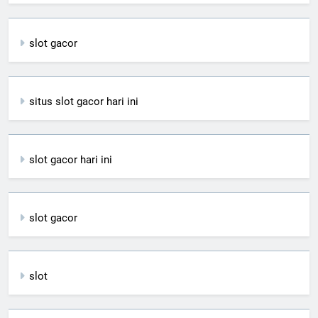
slot gacor
situs slot gacor hari ini
slot gacor hari ini
slot gacor
slot