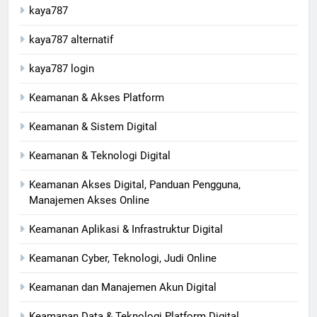
kaya787
kaya787 alternatif
kaya787 login
Keamanan & Akses Platform
Keamanan & Sistem Digital
Keamanan & Teknologi Digital
Keamanan Akses Digital, Panduan Pengguna,
Manajemen Akses Online
Keamanan Aplikasi & Infrastruktur Digital
Keamanan Cyber, Teknologi, Judi Online
Keamanan dan Manajemen Akun Digital
Keamanan Data & Teknologi Platform Digital