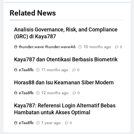
Related News
Analisis Governance, Risk, and Compliance
(GRC) di Kaya787
thunder.wave thunder.wave46
10 months ago
0
Kaya787 dan Otentikasi Berbasis Biometrik
e7aa8fb
11 months ago
0
Horas88 dan Isu Keamanan Siber Modern
e7aa8fb
12 months ago
0
Kaya787: Referensi Login Alternatif Bebas
Hambatan untuk Akses Optimal
e7aa8fb
1 year ago
0