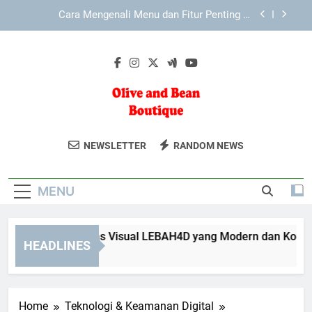
Skip
Cara Mengenali Menu dan Fitur Penting di
to
LEBAH4D secara Lebih Terarah
content
Mengenal Keunggulan Antarmuka KAYA787 yang
Mudah Digunakan
Mengenal Identitas Visual LEBAH4D yang Modern
dan Konsisten
Cara Mengenali Menu dan Fitur Penting di
EDWINSLOT secara Lebih Terarah
Olive And Bean
Temukan Tren Mode Terkini Di Olive And
Cara Mengenali Menu dan Fitur Penting di
NEWSLETTER
RANDOM NEWS
LEBAH4D secara Lebih Terarah
Boutique
Bean Boutique. Pilihan Pakaian Dan
Mengenal Keunggulan Antarmuka KAYA787 yang
Aksesori Yang Stylish Dan Berkualitas.
Mudah Digunakan
MENU
ngenal Identitas Visual LEBAH4D yang Modern dan Konsiste
HEADLINES
Weeks Ago
Home
Teknologi & Keamanan Digital