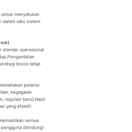
r untuk menyatukan
n dalam satu sistem
ork)
 standar operasional
itas.Pengambilan
trategi bisnis tetap
 memetakan potensi
siber, kegagalan
 regulasi baru).Hasil
si yang efektif.
 memastikan semua
i pengguna dilindungi