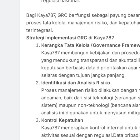
regulasi nasional.
Bagi Kaya787, GRC berfungsi sebagai payung besa
proses tata kelola, manajemen risiko, dan kepatuha
terintegrasi.
Strategi Implementasi GRC di Kaya787
Kerangka Tata Kelola (Governance Framew
Kaya787 membangun kebijakan dan prosedur
yang mendukung transparansi dan akuntabil
keputusan berbasis data diprioritaskan agar s
selaras dengan tujuan jangka panjang.
Identifikasi dan Analisis Risiko
Proses manajemen risiko dilakukan dengan
ancaman, baik dari sisi teknologi (serangan 
sistem) maupun non-teknologi (bencana alam,
analisis ini digunakan untuk menyusun mitiga
Kontrol Kepatuhan
Kaya787 menerapkan kontrol internal untuk
aktivitas sesuai dengan regulasi.Data pribad