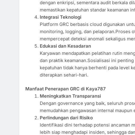
dengan enkripsi, sementara audit berkala di
memastikan kepatuhan standar keamanan in
Integrasi Teknologi
Platform GRC berbasis cloud digunakan un
monitoring, logging, dan pelaporan.Proses 
mempercepat deteksi anomali sekaligus mem
Edukasi dan Kesadaran
Karyawan mendapatkan pelatihan rutin menge
dan praktik keamanan.Sosialisasi ini penting
kepatuhan tidak hanya berhenti pada level ke
diterapkan sehari-hari.
Manfaat Penerapan GRC di Kaya787
Meningkatkan Transparansi
Dengan governance yang baik, seluruh proses
memudahkan pengawasan internal maupun e
Perlindungan dari Risiko
Identifikasi dini terhadap potensi ancaman
lebih siap menghadapi insiden, sehingga da