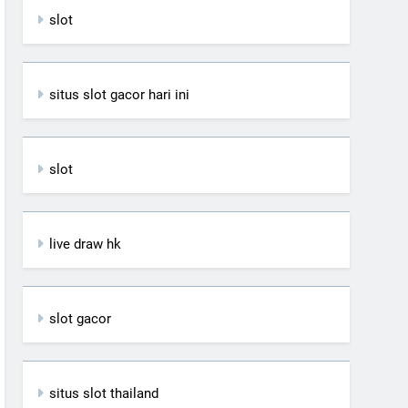
slot
situs slot gacor hari ini
slot
live draw hk
slot gacor
situs slot thailand