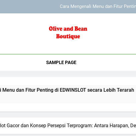
Cara Mengenali Menu dan Fitur Penti
Cara Mengenali Menu dan Fitur Pe
Mengenal Keunggulan Anta
ve And Bean Boutique
Mengenal Identitas Visu
en Mode Terkini Di Olive And Bean Boutique. Pilihan Pakaian D
Cara Mengenali Menu dan Fitur Penti
SAMPLE PAGE
Cara Mengenali Menu dan Fitur Pe
Mengenal Keunggulan Anta
itur Penting di EDWINSLOT secara Lebih Terarah
Cara 
3 Week
lot Gacor dan Konsep Persepsi Terprogram: Antara Harapan, Desa