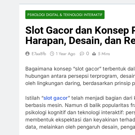
PSIKOLOGI DIGITAL & TEKNOLOGI INTERAKTIF
Slot Gacor dan Konsep 
Harapan, Desain, dan Rea
0
E7aa8fb
1 Year Ago
5 Mins
Bagaimana konsep “slot gacor” terbentuk da
hubungan antara persepsi terprogram, desain
oleh lingkungan daring, berdasarkan prinsip p
Istilah “
slot gacor
” telah menjadi bagian dar
berbasis mesin. Namun di balik popularitas 
psikologi kognitif dan teknologi interaktif: 
membentuk ekspektasi dan keyakinan terhadap
data, melainkan oleh pengaruh desain, penga