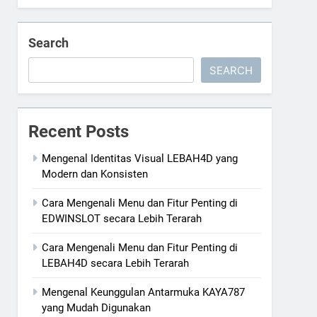
Search
SEARCH
Recent Posts
Mengenal Identitas Visual LEBAH4D yang
Modern dan Konsisten
Cara Mengenali Menu dan Fitur Penting di
EDWINSLOT secara Lebih Terarah
Cara Mengenali Menu dan Fitur Penting di
LEBAH4D secara Lebih Terarah
Mengenal Keunggulan Antarmuka KAYA787
yang Mudah Digunakan