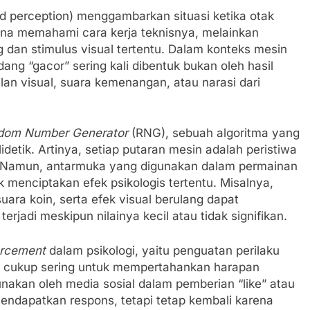
 perception) menggambarkan situasi ketika otak
na memahami cara kerja teknisnya, melainkan
 dan stimulus visual tertentu. Dalam konteks mesin
ang “gacor” sering kali dibentuk bukan oleh hasil
ilan visual, suara kemenangan, atau narasi dari
dom Number Generator
(RNG), sebuah algoritma yang
etik. Artinya, setiap putaran mesin adalah peristiwa
. Namun, antarmuka yang digunakan dalam permainan
 menciptakan efek psikologis tertentu. Misalnya,
ra koin, serta efek visual berulang dapat
rjadi meskipun nilainya kecil atau tidak signifikan.
forcement
dalam psikologi, yaitu penguatan perilaku
un cukup sering untuk mempertahankan harapan
nakan oleh media sosial dalam pemberian “like” atau
mendapatkan respons, tetapi tetap kembali karena