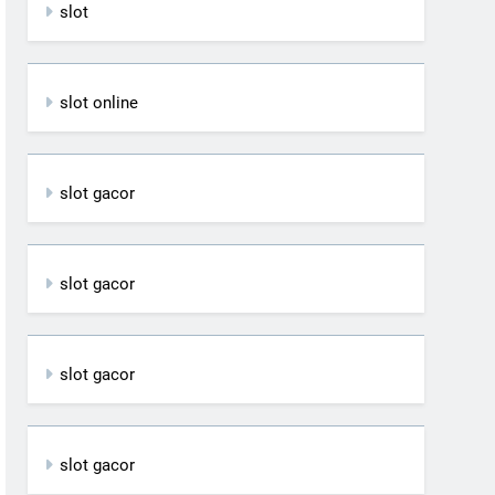
slot
slot online
slot gacor
slot gacor
slot gacor
slot gacor