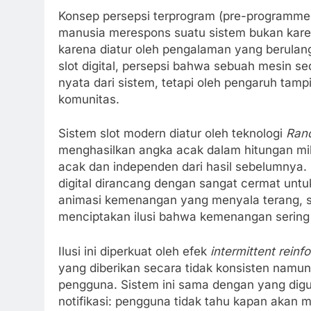
Konsep persepsi terprogram (pre-programmed
manusia merespons suatu sistem bukan kare
karena diatur oleh pengalaman yang berulang
slot digital, persepsi bahwa sebuah mesin sed
nyata dari sistem, tetapi oleh pengaruh tamp
komunitas.
Sistem slot modern diatur oleh teknologi
Ran
menghasilkan angka acak dalam hitungan milid
acak dan independen dari hasil sebelumnya
digital dirancang dengan sangat cermat untuk
animasi kemenangan yang menyala terang, sua
menciptakan ilusi bahwa kemenangan sering te
Ilusi ini diperkuat oleh efek
intermittent rein
yang diberikan secara tidak konsisten nam
pengguna. Sistem ini sama dengan yang digu
notifikasi: pengguna tidak tahu kapan akan 