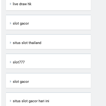
live draw hk
slot gacor
situs slot thailand
slot777
slot gacor
situs slot gacor hari ini