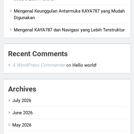
Mengenal Keunggulan Antarmuka KAYA787 yang Mudah
Digunakan
Mengenal KAYA787 dan Navigasi yang Lebih Terstruktur
Recent Comments
A WordPress Commenter
on
Hello world!
Archives
July 2026
June 2026
May 2026