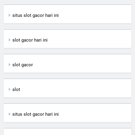
situs slot gacor hari ini
slot gacor hari ini
slot gacor
slot
situs slot gacor hari ini