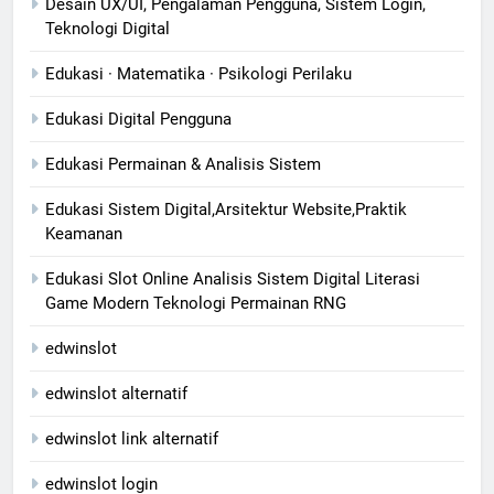
Desain UX/UI, Pengalaman Pengguna, Sistem Login,
Teknologi Digital
Edukasi · Matematika · Psikologi Perilaku
Edukasi Digital Pengguna
Edukasi Permainan & Analisis Sistem
Edukasi Sistem Digital,Arsitektur Website,Praktik
Keamanan
Edukasi Slot Online Analisis Sistem Digital Literasi
Game Modern Teknologi Permainan RNG
edwinslot
edwinslot alternatif
edwinslot link alternatif
edwinslot login