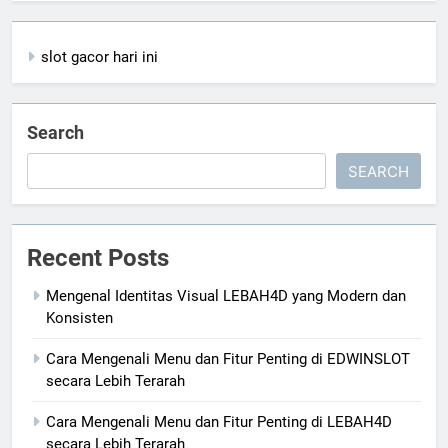
slot gacor hari ini
Search
SEARCH
Recent Posts
Mengenal Identitas Visual LEBAH4D yang Modern dan
Konsisten
Cara Mengenali Menu dan Fitur Penting di EDWINSLOT
secara Lebih Terarah
Cara Mengenali Menu dan Fitur Penting di LEBAH4D
secara Lebih Terarah