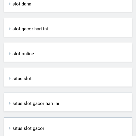
slot dana
slot gacor hari ini
slot online
situs slot
situs slot gacor hari ini
situs slot gacor