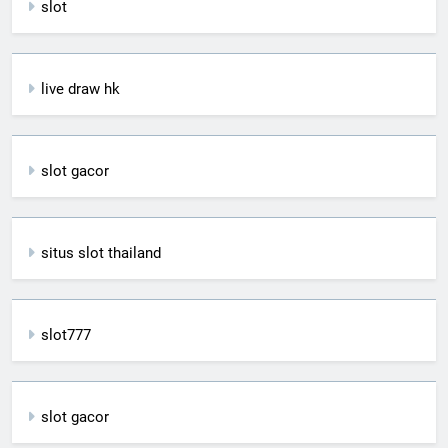
slot
live draw hk
slot gacor
situs slot thailand
slot777
slot gacor