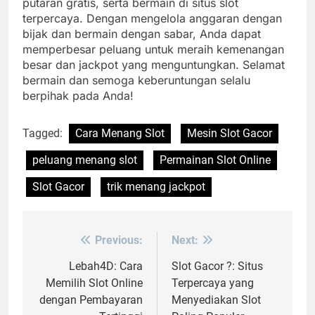
putaran gratis, serta bermain di situs slot
terpercaya. Dengan mengelola anggaran dengan
bijak dan bermain dengan sabar, Anda dapat
memperbesar peluang untuk meraih kemenangan
besar dan jackpot yang menguntungkan. Selamat
bermain dan semoga keberuntungan selalu
berpihak pada Anda!
Tagged:
Cara Menang Slot
Mesin Slot Gacor
peluang menang slot
Permainan Slot Online
Slot Gacor
trik menang jackpot
Previous:
Next:
Post
navigation
Lebah4D: Cara
Slot Gacor ?: Situs
Memilih Slot Online
Terpercaya yang
dengan Pembayaran
Menyediakan Slot