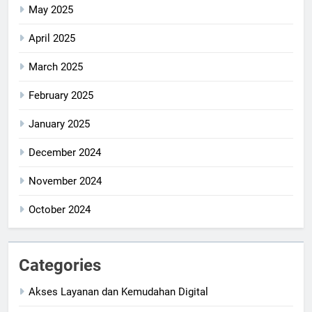
May 2025
April 2025
March 2025
February 2025
January 2025
December 2024
November 2024
October 2024
Categories
Akses Layanan dan Kemudahan Digital