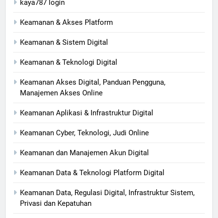
kaya787 login
Keamanan & Akses Platform
Keamanan & Sistem Digital
Keamanan & Teknologi Digital
Keamanan Akses Digital, Panduan Pengguna,
Manajemen Akses Online
Keamanan Aplikasi & Infrastruktur Digital
Keamanan Cyber, Teknologi, Judi Online
Keamanan dan Manajemen Akun Digital
Keamanan Data & Teknologi Platform Digital
Keamanan Data, Regulasi Digital, Infrastruktur Sistem,
Privasi dan Kepatuhan