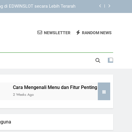
ng di EDWINSLOT secara Lebih Terarah
nting di LEBAH4D secara Lebih Terarah
rmuka KAYA787 yang Mudah Digunakan
NEWSLETTER
RANDOM NEWS
al LEBAH4D yang Modern dan Konsisten
an Aksesori Yang Stylish Dan Berkualitas.
ng di EDWINSLOT secara Lebih Terarah
nting di LEBAH4D secara Lebih Terarah
rmuka KAYA787 yang Mudah Digunakan
Mengenali Menu dan Fitur Penting di LEBAH4D secara Lebih T
s Ago
ngguna