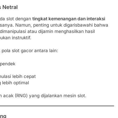
 Netral
ada slot dengan
tingkat kemenangan dan interaksi
biasanya. Namun, penting untuk digarisbawahi bahwa
 dimanipulasi atau dijamin menghasilkan hasil
bukan instruktif.
la slot gacor antara lain:
 pendek
lasi lebih cepat
lebih optimal
em acak (RNG) yang dijalankan mesin slot.
ang