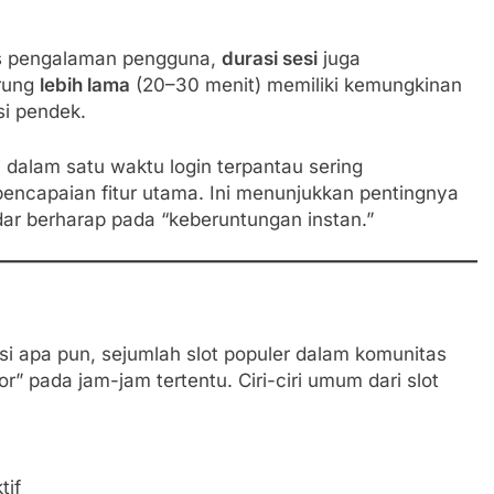
sis pengalaman pengguna,
durasi sesi
juga
erung
lebih lama
(20–30 menit) memiliki kemungkinan
si pendek.
 dalam satu waktu login terpantau sering
ncapaian fitur utama. Ini menunjukkan pentingnya
ar berharap pada “keberuntungan instan.”
 apa pun, sejumlah slot populer dalam komunitas
 pada jam-jam tertentu. Ciri-ciri umum dari slot
tif