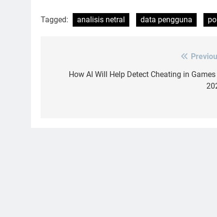
Tagged:
analisis netral
data pengguna
po
Previou
Post
navigation
How AI Will Help Detect Cheating in Games 
20