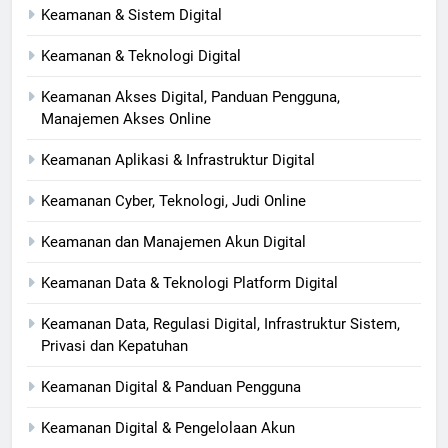
Keamanan & Sistem Digital
Keamanan & Teknologi Digital
Keamanan Akses Digital, Panduan Pengguna,
Manajemen Akses Online
Keamanan Aplikasi & Infrastruktur Digital
Keamanan Cyber, Teknologi, Judi Online
Keamanan dan Manajemen Akun Digital
Keamanan Data & Teknologi Platform Digital
Keamanan Data, Regulasi Digital, Infrastruktur Sistem,
Privasi dan Kepatuhan
Keamanan Digital & Panduan Pengguna
Keamanan Digital & Pengelolaan Akun