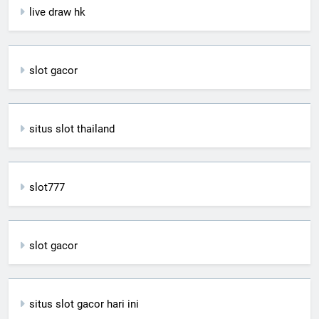
live draw hk
slot gacor
situs slot thailand
slot777
slot gacor
situs slot gacor hari ini