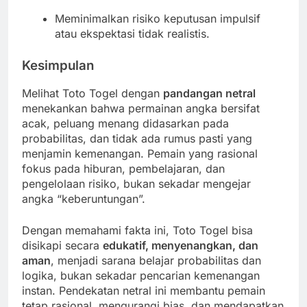
Meminimalkan risiko keputusan impulsif
atau ekspektasi tidak realistis.
Kesimpulan
Melihat Toto Togel dengan
pandangan netral
menekankan bahwa permainan angka bersifat
acak, peluang menang didasarkan pada
probabilitas, dan tidak ada rumus pasti yang
menjamin kemenangan. Pemain yang rasional
fokus pada hiburan, pembelajaran, dan
pengelolaan risiko, bukan sekadar mengejar
angka “keberuntungan”.
Dengan memahami fakta ini, Toto Togel bisa
disikapi secara
edukatif, menyenangkan, dan
aman
, menjadi sarana belajar probabilitas dan
logika, bukan sekadar pencarian kemenangan
instan. Pendekatan netral ini membantu pemain
tetap rasional, mengurangi bias, dan mendapatkan