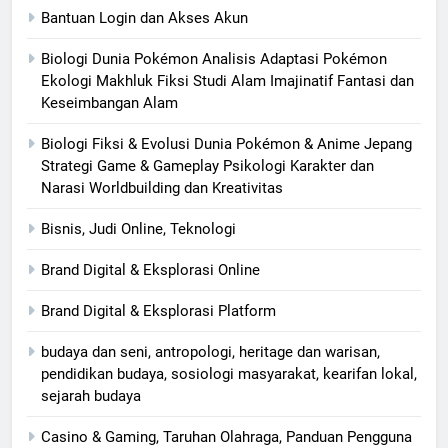
Bantuan Login dan Akses Akun
Biologi Dunia Pokémon Analisis Adaptasi Pokémon
Ekologi Makhluk Fiksi Studi Alam Imajinatif Fantasi dan
Keseimbangan Alam
Biologi Fiksi & Evolusi Dunia Pokémon & Anime Jepang
Strategi Game & Gameplay Psikologi Karakter dan
Narasi Worldbuilding dan Kreativitas
Bisnis, Judi Online, Teknologi
Brand Digital & Eksplorasi Online
Brand Digital & Eksplorasi Platform
budaya dan seni, antropologi, heritage dan warisan,
pendidikan budaya, sosiologi masyarakat, kearifan lokal,
sejarah budaya
Casino & Gaming, Taruhan Olahraga, Panduan Pengguna