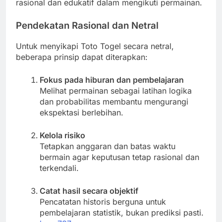
rasional dan edukatif dalam mengikuti permainan.
Pendekatan Rasional dan Netral
Untuk menyikapi Toto Togel secara netral,
beberapa prinsip dapat diterapkan:
Fokus pada hiburan dan pembelajaran
Melihat permainan sebagai latihan logika
dan probabilitas membantu mengurangi
ekspektasi berlebihan.
Kelola risiko
Tetapkan anggaran dan batas waktu
bermain agar keputusan tetap rasional dan
terkendali.
Catat hasil secara objektif
Pencatatan historis berguna untuk
pembelajaran statistik, bukan prediksi pasti.