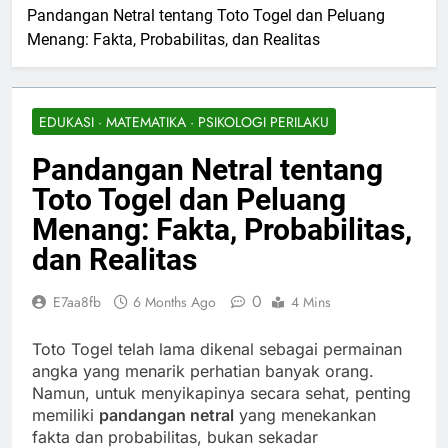
Pandangan Netral tentang Toto Togel dan Peluang
Menang: Fakta, Probabilitas, dan Realitas
EDUKASI · MATEMATIKA · PSIKOLOGI PERILAKU
Pandangan Netral tentang
Toto Togel dan Peluang
Menang: Fakta, Probabilitas,
dan Realitas
0
E7aa8fb
6 Months Ago
4 Mins
Toto Togel telah lama dikenal sebagai permainan
angka yang menarik perhatian banyak orang.
Namun, untuk menyikapinya secara sehat, penting
memiliki
pandangan netral
yang menekankan
fakta dan probabilitas, bukan sekadar