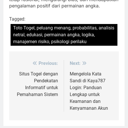
pengalaman positif dari permainan angka.
Tagged:
Toto Togel, peluang menang, probabilitas, analisis
netral, edukasi, permainan angka, logika,
manajemen risiko, psikologi perilaku
Previous:
Next:
Post
navigation
Situs Togel dengan
Mengelola Kata
Pendekatan
Sandi di Kaya787
Informatif untuk
Login: Panduan
Pemahaman Sistem
Lengkap untuk
Keamanan dan
Kenyamanan Akun