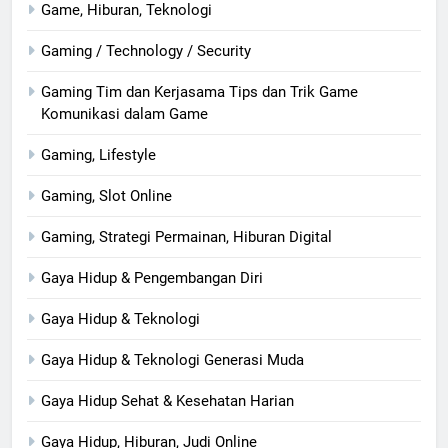
Game, Hiburan, Teknologi
Gaming / Technology / Security
Gaming Tim dan Kerjasama Tips dan Trik Game
Komunikasi dalam Game
Gaming, Lifestyle
Gaming, Slot Online
Gaming, Strategi Permainan, Hiburan Digital
Gaya Hidup & Pengembangan Diri
Gaya Hidup & Teknologi
Gaya Hidup & Teknologi Generasi Muda
Gaya Hidup Sehat & Kesehatan Harian
Gaya Hidup, Hiburan, Judi Online