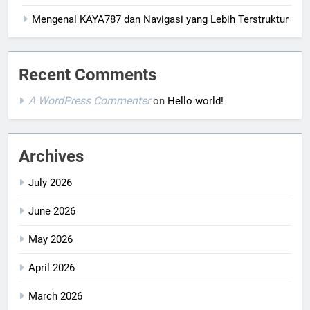
Mengenal KAYA787 dan Navigasi yang Lebih Terstruktur
Recent Comments
A WordPress Commenter
on
Hello world!
Archives
July 2026
June 2026
May 2026
April 2026
March 2026