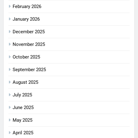
February 2026
January 2026
December 2025
November 2025
October 2025
September 2025
August 2025
July 2025
June 2025
May 2025
April 2025