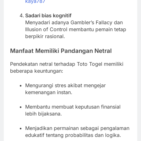
kaya787
Sadari bias kognitif
Menyadari adanya Gambler’s Fallacy dan
Illusion of Control membantu pemain tetap
berpikir rasional.
Manfaat Memiliki Pandangan Netral
Pendekatan netral terhadap Toto Togel memiliki
beberapa keuntungan:
Mengurangi stres akibat mengejar
kemenangan instan.
Membantu membuat keputusan finansial
lebih bijaksana.
Menjadikan permainan sebagai pengalaman
edukatif tentang probabilitas dan logika.