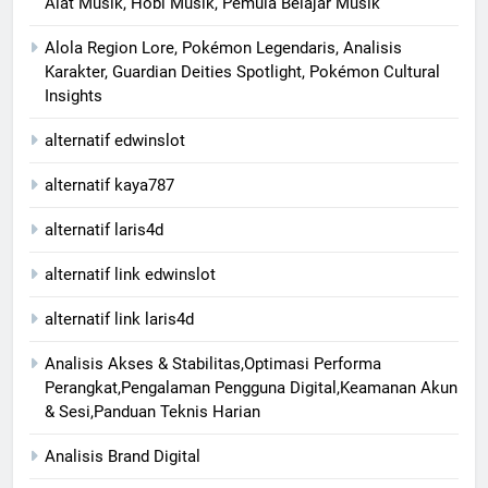
Alat Musik, Hobi Musik, Pemula Belajar Musik
Alola Region Lore, Pokémon Legendaris, Analisis
Karakter, Guardian Deities Spotlight, Pokémon Cultural
Insights
alternatif edwinslot
alternatif kaya787
alternatif laris4d
alternatif link edwinslot
alternatif link laris4d
Analisis Akses & Stabilitas,Optimasi Performa
Perangkat,Pengalaman Pengguna Digital,Keamanan Akun
& Sesi,Panduan Teknis Harian
Analisis Brand Digital