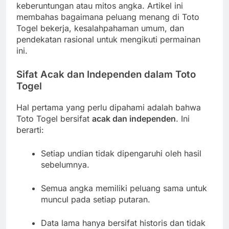
keberuntungan atau mitos angka. Artikel ini
membahas bagaimana peluang menang di Toto
Togel bekerja, kesalahpahaman umum, dan
pendekatan rasional untuk mengikuti permainan
ini.
Sifat Acak dan Independen dalam Toto
Togel
Hal pertama yang perlu dipahami adalah bahwa
Toto Togel bersifat
acak dan independen
. Ini
berarti:
Setiap undian tidak dipengaruhi oleh hasil
sebelumnya.
Semua angka memiliki peluang sama untuk
muncul pada setiap putaran.
Data lama hanya bersifat historis dan tidak