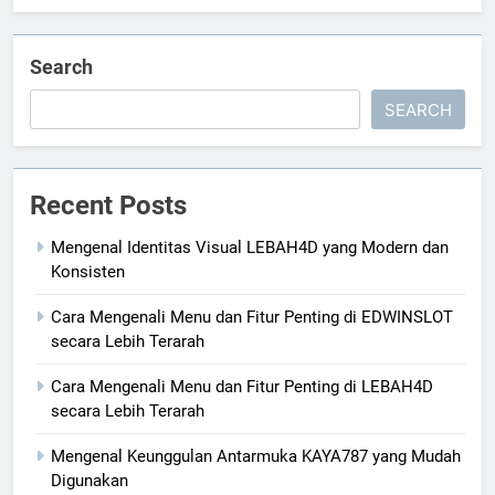
Search
SEARCH
Recent Posts
Mengenal Identitas Visual LEBAH4D yang Modern dan
Konsisten
Cara Mengenali Menu dan Fitur Penting di EDWINSLOT
secara Lebih Terarah
Cara Mengenali Menu dan Fitur Penting di LEBAH4D
secara Lebih Terarah
Mengenal Keunggulan Antarmuka KAYA787 yang Mudah
Digunakan