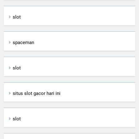
slot
spaceman
slot
situs slot gacor hari ini
slot