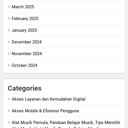
March 2025
February 2025
January 2025
December 2024
November 2024
October 2024
Categories
Akses Layanan dan Kemudahan Digital
Akses Mobile & Efisiensi Pengguna
Alat Musik Pemula, Panduan Belajar Musik, Tips Memilih