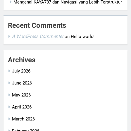
Mengenal KAYA787 dan Navigasi yang Lebih Terstruktur
Recent Comments
A WordPress Commenter
on
Hello world!
Archives
July 2026
June 2026
May 2026
April 2026
March 2026
February 2026