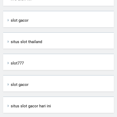
slot gacor
situs slot thailand
slot777
slot gacor
situs slot gacor hari ini