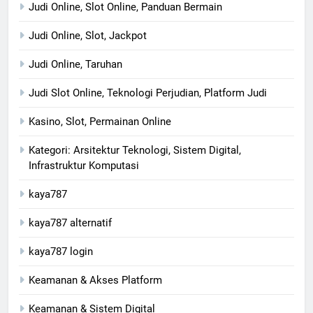
Judi Online, Slot Online, Panduan Bermain
Judi Online, Slot, Jackpot
Judi Online, Taruhan
Judi Slot Online, Teknologi Perjudian, Platform Judi
Kasino, Slot, Permainan Online
Kategori: Arsitektur Teknologi, Sistem Digital,
Infrastruktur Komputasi
kaya787
kaya787 alternatif
kaya787 login
Keamanan & Akses Platform
Keamanan & Sistem Digital