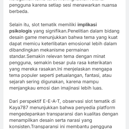
pengguna karena setiap sesi menawarkan nuansa
berbeda.
Selain itu, slot tematik memiliki
implikasi
psikologis
yang signifikan.Penelitian dalam bidang
desain game menunjukkan bahwa tema yang kuat
dapat memicu keterlibatan emosional lebih dalam
dibandingkan mekanisme permainan
standar.Semakin relevan tema dengan minat
pengguna, semakin besar pula rasa keterikatan
yang mereka rasakan.Ini menjelaskan mengapa
tema populer seperti petualangan, fantasi, atau
sejarah sering digunakan, karena mampu
menjangkau emosi dan imajinasi lebih luas.
Dari perspektif E-E-A-T, observasi slot tematik di
Kaya787 menunjukkan bahwa penyedia platform
mengedepankan transparansi dan kualitas dengan
menampilkan desain serta narasi yang
konsisten.Transparansi ini membantu pengguna