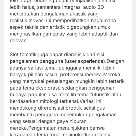
teknologi rendering cepat menjadikan animasi
lebih halus, sementara integrasi audio 3D
menciptakan pengalaman akustik yang
realistis.Inovasi ini memperlihatkan bagaimana
aspek teknis dan artistik digabungkan untuk
menghasilkan gameplay yang lebih adaptif dan
relevan.
Slot tematik juga dapat dianalisis dari sisi
pengalaman pengguna (user experience)
.Dengan
adanya variasi tema, pengguna memiliki lebih
banyak pilihan sesuai preferensi mereka.Mereka
yang menyukai petualangan mungkin lebih tertarik
pada tema eksplorasi, sedangkan penggemar
budaya populer bisa memilih tema futuristik atau
berdasarkan mitologi terkenal.Variasi ini
mendukung diferensiasi produk sekaligus
membantu pengguna menemukan pengalaman
yang sesuai dengan gaya hiburan
mereka.Pengamatan menunjukkan bahwa
keragaman tema turut meningkatkan retensi