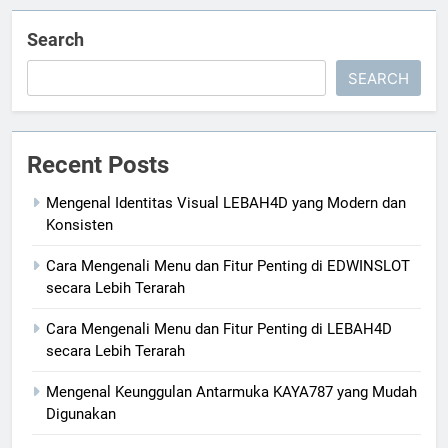
Search
SEARCH
Recent Posts
Mengenal Identitas Visual LEBAH4D yang Modern dan
Konsisten
Cara Mengenali Menu dan Fitur Penting di EDWINSLOT
secara Lebih Terarah
Cara Mengenali Menu dan Fitur Penting di LEBAH4D
secara Lebih Terarah
Mengenal Keunggulan Antarmuka KAYA787 yang Mudah
Digunakan