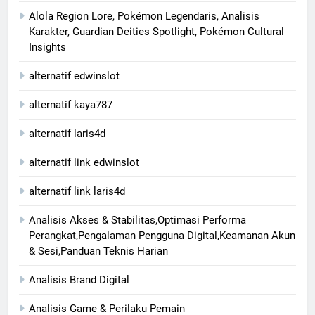
Alola Region Lore, Pokémon Legendaris, Analisis
Karakter, Guardian Deities Spotlight, Pokémon Cultural
Insights
alternatif edwinslot
alternatif kaya787
alternatif laris4d
alternatif link edwinslot
alternatif link laris4d
Analisis Akses & Stabilitas,Optimasi Performa
Perangkat,Pengalaman Pengguna Digital,Keamanan Akun
& Sesi,Panduan Teknis Harian
Analisis Brand Digital
Analisis Game & Perilaku Pemain