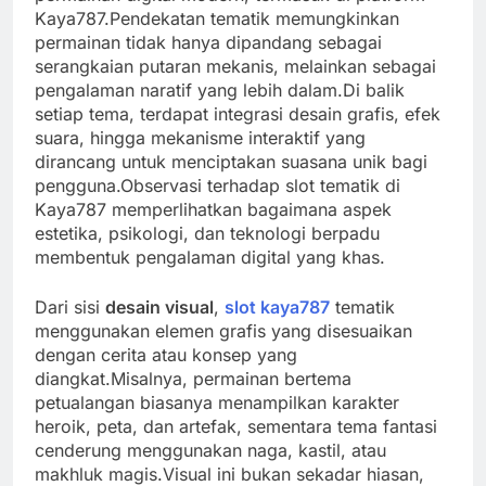
Kaya787.Pendekatan tematik memungkinkan
permainan tidak hanya dipandang sebagai
serangkaian putaran mekanis, melainkan sebagai
pengalaman naratif yang lebih dalam.Di balik
setiap tema, terdapat integrasi desain grafis, efek
suara, hingga mekanisme interaktif yang
dirancang untuk menciptakan suasana unik bagi
pengguna.Observasi terhadap slot tematik di
Kaya787 memperlihatkan bagaimana aspek
estetika, psikologi, dan teknologi berpadu
membentuk pengalaman digital yang khas.
Dari sisi
desain visual
,
slot kaya787
tematik
menggunakan elemen grafis yang disesuaikan
dengan cerita atau konsep yang
diangkat.Misalnya, permainan bertema
petualangan biasanya menampilkan karakter
heroik, peta, dan artefak, sementara tema fantasi
cenderung menggunakan naga, kastil, atau
makhluk magis.Visual ini bukan sekadar hiasan,