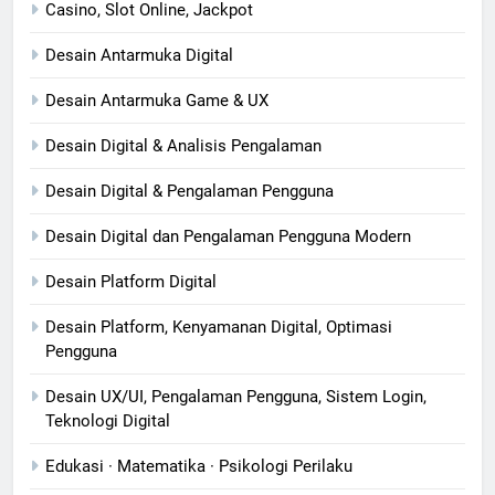
Casino, Slot Online, Jackpot
Desain Antarmuka Digital
Desain Antarmuka Game & UX
Desain Digital & Analisis Pengalaman
Desain Digital & Pengalaman Pengguna
Desain Digital dan Pengalaman Pengguna Modern
Desain Platform Digital
Desain Platform, Kenyamanan Digital, Optimasi
Pengguna
Desain UX/UI, Pengalaman Pengguna, Sistem Login,
Teknologi Digital
Edukasi · Matematika · Psikologi Perilaku