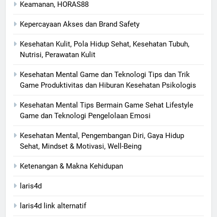
Keamanan, HORAS88
Kepercayaan Akses dan Brand Safety
Kesehatan Kulit, Pola Hidup Sehat, Kesehatan Tubuh,
Nutrisi, Perawatan Kulit
Kesehatan Mental Game dan Teknologi Tips dan Trik
Game Produktivitas dan Hiburan Kesehatan Psikologis
Kesehatan Mental Tips Bermain Game Sehat Lifestyle
Game dan Teknologi Pengelolaan Emosi
Kesehatan Mental, Pengembangan Diri, Gaya Hidup
Sehat, Mindset & Motivasi, Well-Being
Ketenangan & Makna Kehidupan
laris4d
laris4d link alternatif