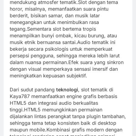
mendukung atmosfer tematik.Slot dengan tema
horor, misalnya, memanfaatkan suara pintu
berderit, bisikan samar, dan musik latar
menegangkan untuk menimbulkan rasa
tegang.Sementara slot bertema tropis
menampilkan bunyi ombak, kicau burung, atau
musik etnik bernuansa santai.Audio tematik ini
bekerja secara psikologis untuk memperkuat
persepsi pengguna, sehingga mereka lebih larut
dalam nuansa permainan.Efek suara yang sinkron
dengan visual memperkaya sensasi imersif dan
meningkatkan kepuasan subjektif.
Dari sudut pandang
teknologi
, slot tematik di
Kaya787 memanfaatkan engine grafis berbasis
HTML5 dan integrasi audio berkualitas
tinggi.HTML5 memungkinkan permainan
dijalankan lintas perangkat tanpa plugin tambahan,
sehingga tema tetap konsisten baik di desktop
maupun mobile.Kombinasi grafis modern dengan