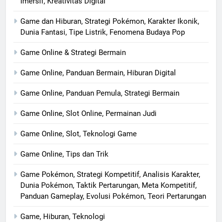
Imersif, Kreativitas Digital
Game dan Hiburan, Strategi Pokémon, Karakter Ikonik,
Dunia Fantasi, Tipe Listrik, Fenomena Budaya Pop
Game Online & Strategi Bermain
Game Online, Panduan Bermain, Hiburan Digital
Game Online, Panduan Pemula, Strategi Bermain
Game Online, Slot Online, Permainan Judi
Game Online, Slot, Teknologi Game
Game Online, Tips dan Trik
Game Pokémon, Strategi Kompetitif, Analisis Karakter,
Dunia Pokémon, Taktik Pertarungan, Meta Kompetitif,
Panduan Gameplay, Evolusi Pokémon, Teori Pertarungan
Game, Hiburan, Teknologi