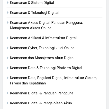
Keamanan & Sistem Digital
Keamanan & Teknologi Digital
Keamanan Akses Digital, Panduan Pengguna,
Manajemen Akses Online
Keamanan Aplikasi & Infrastruktur Digital
Keamanan Cyber, Teknologi, Judi Online
Keamanan dan Manajemen Akun Digital
Keamanan Data & Teknologi Platform Digital
Keamanan Data, Regulasi Digital, Infrastruktur Sistem,
Privasi dan Kepatuhan
Keamanan Digital & Panduan Pengguna
Keamanan Digital & Pengelolaan Akun