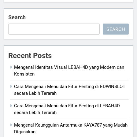
Search
SEARCH
Recent Posts
Mengenal Identitas Visual LEBAH4D yang Modern dan
Konsisten
Cara Mengenali Menu dan Fitur Penting di EDWINSLOT
secara Lebih Terarah
Cara Mengenali Menu dan Fitur Penting di LEBAH4D
secara Lebih Terarah
Mengenal Keunggulan Antarmuka KAYA787 yang Mudah
Digunakan