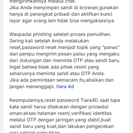
mengirimkannya melalui chat.
Jika Anda menyimpan sandi di browser,gunakan
hanya di perangkat pribadi dan aktifkan kunci
layar agar orang lain tidak bisa mengaksesnya.
Waspadai phishing setelah proses pemulihan.
Sering kali setelah Anda melakukan
reset,password reset menjadi topik yang “panas”
dan penipu mengirim pesan palsu yang mengaku
dari dukungan dan meminta OTP atau sandi baru.
Ingat bahwa tidak ada pihak resmi yang
seharusnya meminta sandi atau OTP Anda.
Jika ada permintaan semacam itu,abaikan dan
jangan menanggapi.
tiara 4d
Kesimpulannya,reset password Tiara4D saat lupa
kata sandi harus dilakukan dengan prosedur
aman:akses halaman resmi,verifikasi identitas
melalui OTP dengan jaringan yang stabil,buat
sandi baru yang kuat,dan lakukan pengecekan
sesi setelah pemulihan.