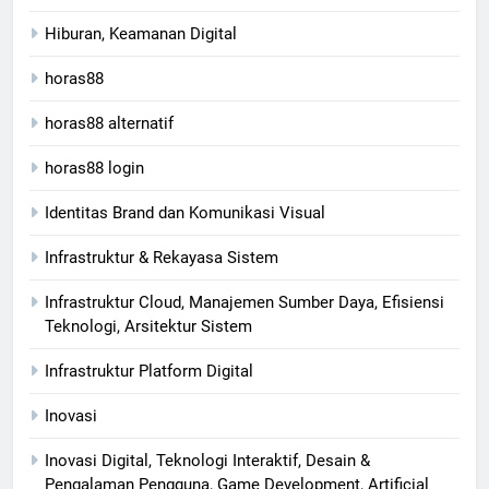
Hiburan, Keamanan Digital
horas88
horas88 alternatif
horas88 login
Identitas Brand dan Komunikasi Visual
Infrastruktur & Rekayasa Sistem
Infrastruktur Cloud, Manajemen Sumber Daya, Efisiensi
Teknologi, Arsitektur Sistem
Infrastruktur Platform Digital
Inovasi
Inovasi Digital, Teknologi Interaktif, Desain &
Pengalaman Pengguna, Game Development, Artificial