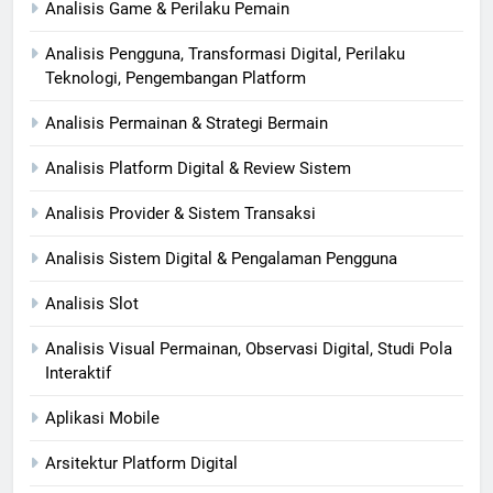
Analisis Game & Perilaku Pemain
Analisis Pengguna, Transformasi Digital, Perilaku
Teknologi, Pengembangan Platform
Analisis Permainan & Strategi Bermain
Analisis Platform Digital & Review Sistem
Analisis Provider & Sistem Transaksi
Analisis Sistem Digital & Pengalaman Pengguna
Analisis Slot
Analisis Visual Permainan, Observasi Digital, Studi Pola
Interaktif
Aplikasi Mobile
Arsitektur Platform Digital