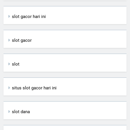
slot gacor hari ini
slot gacor
slot
situs slot gacor hari ini
slot dana