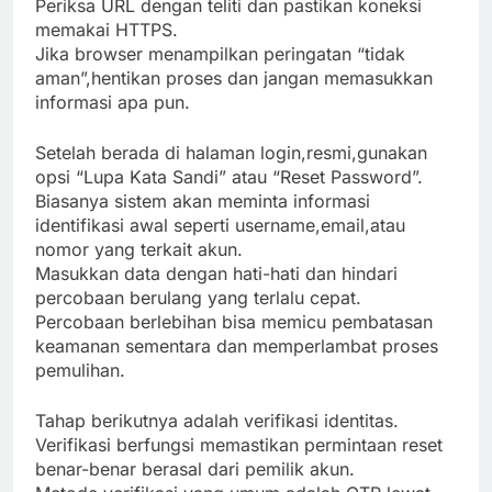
Periksa URL dengan teliti dan pastikan koneksi
memakai HTTPS.
Jika browser menampilkan peringatan “tidak
aman”,hentikan proses dan jangan memasukkan
informasi apa pun.
Setelah berada di halaman login,resmi,gunakan
opsi “Lupa Kata Sandi” atau “Reset Password”.
Biasanya sistem akan meminta informasi
identifikasi awal seperti username,email,atau
nomor yang terkait akun.
Masukkan data dengan hati-hati dan hindari
percobaan berulang yang terlalu cepat.
Percobaan berlebihan bisa memicu pembatasan
keamanan sementara dan memperlambat proses
pemulihan.
Tahap berikutnya adalah verifikasi identitas.
Verifikasi berfungsi memastikan permintaan reset
benar-benar berasal dari pemilik akun.