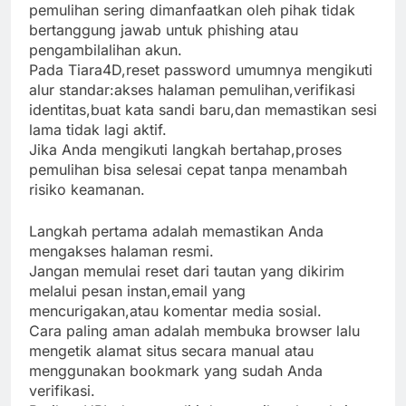
pemulihan sering dimanfaatkan oleh pihak tidak
bertanggung jawab untuk phishing atau
pengambilalihan akun.
Pada Tiara4D,reset password umumnya mengikuti
alur standar:akses halaman pemulihan,verifikasi
identitas,buat kata sandi baru,dan memastikan sesi
lama tidak lagi aktif.
Jika Anda mengikuti langkah bertahap,proses
pemulihan bisa selesai cepat tanpa menambah
risiko keamanan.
Langkah pertama adalah memastikan Anda
mengakses halaman resmi.
Jangan memulai reset dari tautan yang dikirim
melalui pesan instan,email yang
mencurigakan,atau komentar media sosial.
Cara paling aman adalah membuka browser lalu
mengetik alamat situs secara manual atau
menggunakan bookmark yang sudah Anda
verifikasi.