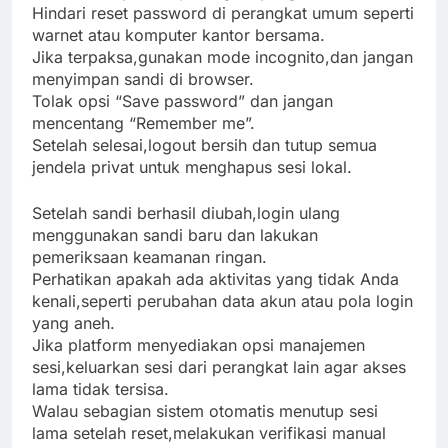
Hindari reset password di perangkat umum seperti
warnet atau komputer kantor bersama.
Jika terpaksa,gunakan mode incognito,dan jangan
menyimpan sandi di browser.
Tolak opsi “Save password” dan jangan
mencentang “Remember me”.
Setelah selesai,logout bersih dan tutup semua
jendela privat untuk menghapus sesi lokal.
Setelah sandi berhasil diubah,login ulang
menggunakan sandi baru dan lakukan
pemeriksaan keamanan ringan.
Perhatikan apakah ada aktivitas yang tidak Anda
kenali,seperti perubahan data akun atau pola login
yang aneh.
Jika platform menyediakan opsi manajemen
sesi,keluarkan sesi dari perangkat lain agar akses
lama tidak tersisa.
Walau sebagian sistem otomatis menutup sesi
lama setelah reset,melakukan verifikasi manual