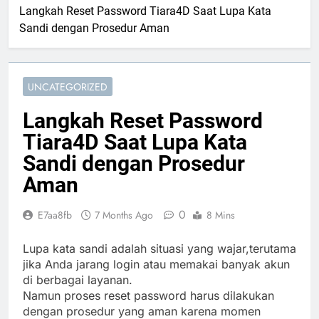
Langkah Reset Password Tiara4D Saat Lupa Kata
Sandi dengan Prosedur Aman
UNCATEGORIZED
Langkah Reset Password
Tiara4D Saat Lupa Kata
Sandi dengan Prosedur
Aman
0
E7aa8fb
7 Months Ago
8 Mins
Lupa kata sandi adalah situasi yang wajar,terutama
jika Anda jarang login atau memakai banyak akun
di berbagai layanan.
Namun proses reset password harus dilakukan
dengan prosedur yang aman karena momen