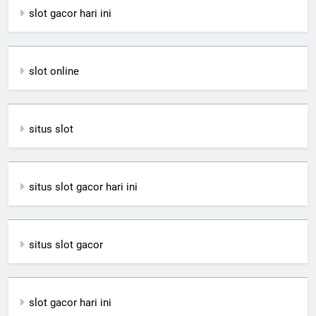
slot gacor hari ini
slot online
situs slot
situs slot gacor hari ini
situs slot gacor
slot gacor hari ini