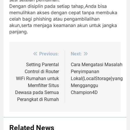
Dengan disiplin pada setiap tahap,Anda bisa
memulihkan akses dengan cepat tanpa membuka
celah bagi phishing atau pengambilalihan
akun,serta menjaga keamanan akun untuk jangka
panjang.
Previous:
Next:
Post
navigation
Setting Parental
Cara Mengatasi Masalah
Control di Router
Penyimpanan
WiFi Rumahan untuk
Lokal(LocalStorage)yang
Memfilter Situs
Mengganggu
Dewasa pada Semua
Champion4D
Perangkat di Rumah
Related News