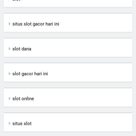
situs slot gacor hari ini
slot dana
slot gacor hari ini
slot online
situs slot