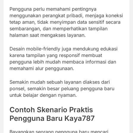
Pengguna perlu memahami pentingnya
menggunakan perangkat pribadi, menjaga koneksi
tetap aman, tidak menyimpan data sensitif secara
sembarangan, dan memperhatikan tampilan
halaman saat mengakses layanan.
Desain mobile-friendly juga mendukung edukasi
karena tampilan yang responsif membuat
pengguna lebih mudah membaca informasi dan
memahami alur penggunaan.
Semakin mudah sebuah layanan diakses dari
ponsel, semakin besar peluang pengguna baru
untuk belajar dengan nyaman.
Contoh Skenario Praktis
Pengguna Baru Kaya787
Bayangkan seorang pengguna baru mencari