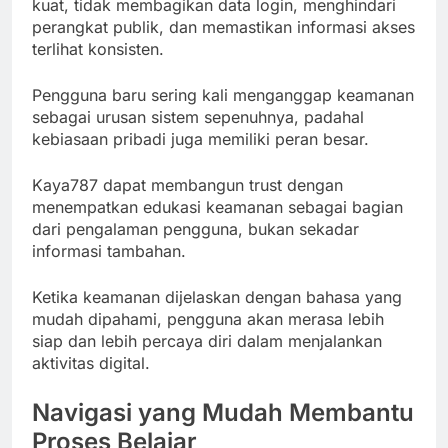
kuat, tidak membagikan data login, menghindari
perangkat publik, dan memastikan informasi akses
terlihat konsisten.
Pengguna baru sering kali menganggap keamanan
sebagai urusan sistem sepenuhnya, padahal
kebiasaan pribadi juga memiliki peran besar.
Kaya787 dapat membangun trust dengan
menempatkan edukasi keamanan sebagai bagian
dari pengalaman pengguna, bukan sekadar
informasi tambahan.
Ketika keamanan dijelaskan dengan bahasa yang
mudah dipahami, pengguna akan merasa lebih
siap dan lebih percaya diri dalam menjalankan
aktivitas digital.
Navigasi yang Mudah Membantu
Proses Belajar