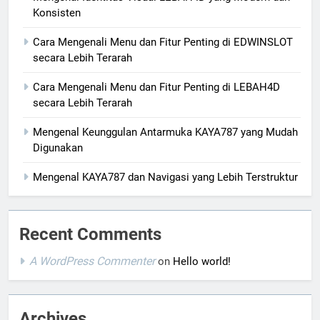
Konsisten
Cara Mengenali Menu dan Fitur Penting di EDWINSLOT
secara Lebih Terarah
Cara Mengenali Menu dan Fitur Penting di LEBAH4D
secara Lebih Terarah
Mengenal Keunggulan Antarmuka KAYA787 yang Mudah
Digunakan
Mengenal KAYA787 dan Navigasi yang Lebih Terstruktur
Recent Comments
A WordPress Commenter
on
Hello world!
Archives