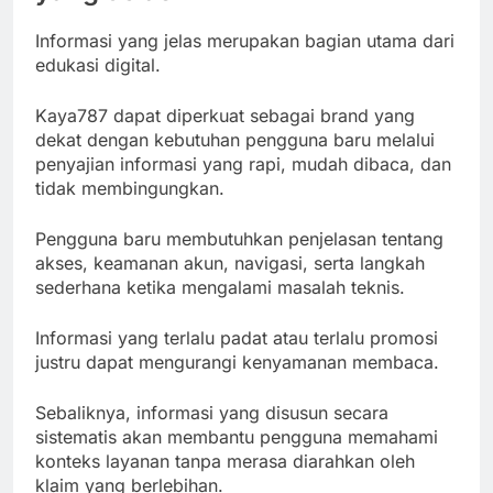
Informasi yang jelas merupakan bagian utama dari
edukasi digital.
Kaya787 dapat diperkuat sebagai brand yang
dekat dengan kebutuhan pengguna baru melalui
penyajian informasi yang rapi, mudah dibaca, dan
tidak membingungkan.
Pengguna baru membutuhkan penjelasan tentang
akses, keamanan akun, navigasi, serta langkah
sederhana ketika mengalami masalah teknis.
Informasi yang terlalu padat atau terlalu promosi
justru dapat mengurangi kenyamanan membaca.
Sebaliknya, informasi yang disusun secara
sistematis akan membantu pengguna memahami
konteks layanan tanpa merasa diarahkan oleh
klaim yang berlebihan.