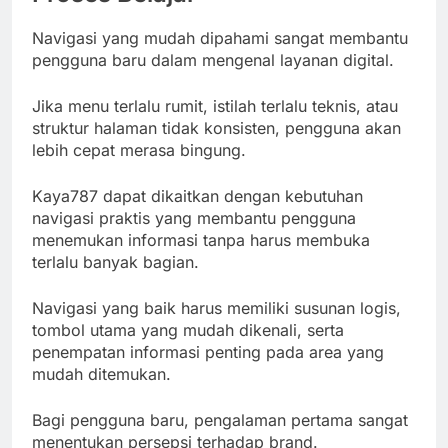
Navigasi yang mudah dipahami sangat membantu
pengguna baru dalam mengenal layanan digital.
Jika menu terlalu rumit, istilah terlalu teknis, atau
struktur halaman tidak konsisten, pengguna akan
lebih cepat merasa bingung.
Kaya787 dapat dikaitkan dengan kebutuhan
navigasi praktis yang membantu pengguna
menemukan informasi tanpa harus membuka
terlalu banyak bagian.
Navigasi yang baik harus memiliki susunan logis,
tombol utama yang mudah dikenali, serta
penempatan informasi penting pada area yang
mudah ditemukan.
Bagi pengguna baru, pengalaman pertama sangat
menentukan persepsi terhadap brand.