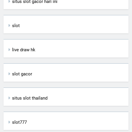
situs slot gacor hari ini
slot
live draw hk
slot gacor
situs slot thailand
slot777