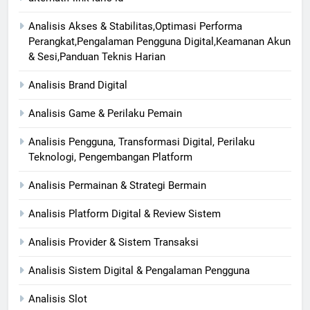
Analisis Akses & Stabilitas,Optimasi Performa
Perangkat,Pengalaman Pengguna Digital,Keamanan Akun
& Sesi,Panduan Teknis Harian
Analisis Brand Digital
Analisis Game & Perilaku Pemain
Analisis Pengguna, Transformasi Digital, Perilaku
Teknologi, Pengembangan Platform
Analisis Permainan & Strategi Bermain
Analisis Platform Digital & Review Sistem
Analisis Provider & Sistem Transaksi
Analisis Sistem Digital & Pengalaman Pengguna
Analisis Slot