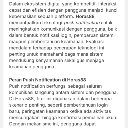
Dalam ekosistem digital yang kompetitif, interaksi
cepat dan efisien dengan pengguna menjadi kunci
keberhasilan sebuah platform.
Horas88
memanfaatkan teknologi
push notification
untuk
meningkatkan komunikasi dengan pengguna, baik
dalam bentuk notifikasi login, pembaruan sistem,
maupun pemberitahuan keamanan. Evaluasi
mendalam terhadap penerapan teknologi ini
penting untuk memahami bagaimana sistem
mendukung kenyamanan sekaligus menjaga
keamanan pengguna.
Peran Push Notification di Horas88
Push notification berfungsi sebagai saluran
komunikasi langsung antara sistem dan pengguna.
Di Horas88, fitur ini digunakan dalam beberapa
skenario penting, seperti pemberitahuan login
baru, peringatan keamanan ketika ada aktivitas
mencurigakan, hingga konfirmasi pemulihan akun.
Dengan mekanisme ini, pengguna dapat