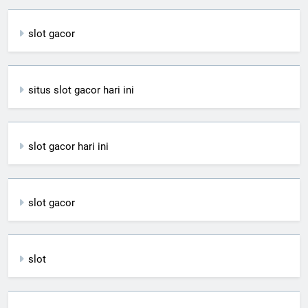
slot gacor
situs slot gacor hari ini
slot gacor hari ini
slot gacor
slot