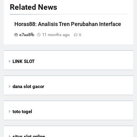
Related News
Horas88: Analisis Tren Perubahan Interface
e7aa8fb
11 months ago
0
LINK SLOT
dana slot gacor
toto togel
situs slot online