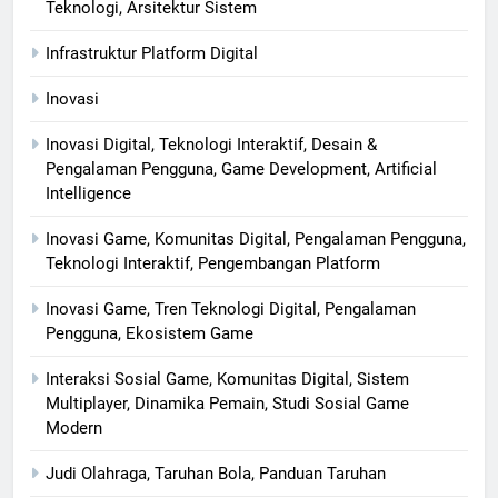
Teknologi, Arsitektur Sistem
Infrastruktur Platform Digital
Inovasi
Inovasi Digital, Teknologi Interaktif, Desain &
Pengalaman Pengguna, Game Development, Artificial
Intelligence
Inovasi Game, Komunitas Digital, Pengalaman Pengguna,
Teknologi Interaktif, Pengembangan Platform
Inovasi Game, Tren Teknologi Digital, Pengalaman
Pengguna, Ekosistem Game
Interaksi Sosial Game, Komunitas Digital, Sistem
Multiplayer, Dinamika Pemain, Studi Sosial Game
Modern
Judi Olahraga, Taruhan Bola, Panduan Taruhan