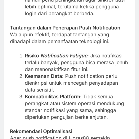
lebih optimal, terutama ketika pengguna
login dari perangkat berbeda.
Tantangan dalam Penerapan Push Notification
Walaupun efektif, terdapat tantangan yang
dihadapi dalam pemanfaatan teknologi ini:
Risiko
Notification Fatigue
:
Jika notifikasi
terlalu banyak, pengguna bisa merasa jenuh
dan menonaktifkan fitur ini.
Keamanan Data:
Push notification perlu
dienkripsi untuk mencegah penyadapan
data sensitif.
Kompatibilitas Platform:
Tidak semua
perangkat atau sistem operasi mendukung
standar notifikasi yang sama, sehingga
diperlukan pengujian berkelanjutan.
Rekomendasi Optimalisasi
Agar push notification di Horas88 semakin