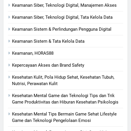
Keamanan Siber, Teknologi Digital, Manajemen Akses
Keamanan Siber, Teknologi Digital, Tata Kelola Data
Keamanan Sistem & Perlindungan Pengguna Digital
Keamanan Sistem & Tata Kelola Data
Keamanan, HORAS88
Kepercayaan Akses dan Brand Safety
Kesehatan Kulit, Pola Hidup Sehat, Kesehatan Tubuh,
Nutrisi, Perawatan Kulit
Kesehatan Mental Game dan Teknologi Tips dan Trik
Game Produktivitas dan Hiburan Kesehatan Psikologis
Kesehatan Mental Tips Bermain Game Sehat Lifestyle
Game dan Teknologi Pengelolaan Emosi