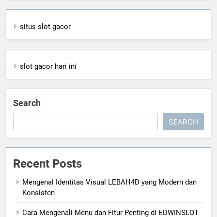
situs slot gacor
slot gacor hari ini
Search
SEARCH
Recent Posts
Mengenal Identitas Visual LEBAH4D yang Modern dan
Konsisten
Cara Mengenali Menu dan Fitur Penting di EDWINSLOT