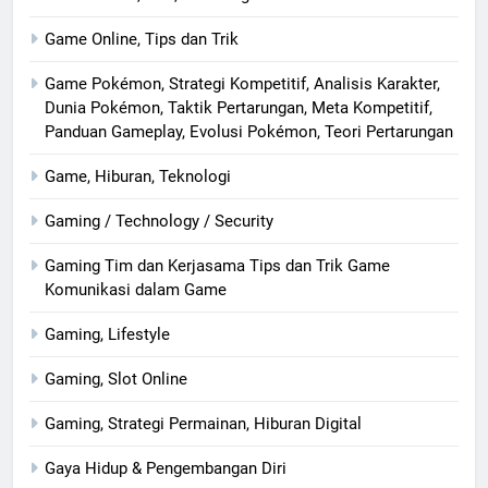
Game Online, Tips dan Trik
Game Pokémon, Strategi Kompetitif, Analisis Karakter,
Dunia Pokémon, Taktik Pertarungan, Meta Kompetitif,
Panduan Gameplay, Evolusi Pokémon, Teori Pertarungan
Game, Hiburan, Teknologi
Gaming / Technology / Security
Gaming Tim dan Kerjasama Tips dan Trik Game
Komunikasi dalam Game
Gaming, Lifestyle
Gaming, Slot Online
Gaming, Strategi Permainan, Hiburan Digital
Gaya Hidup & Pengembangan Diri