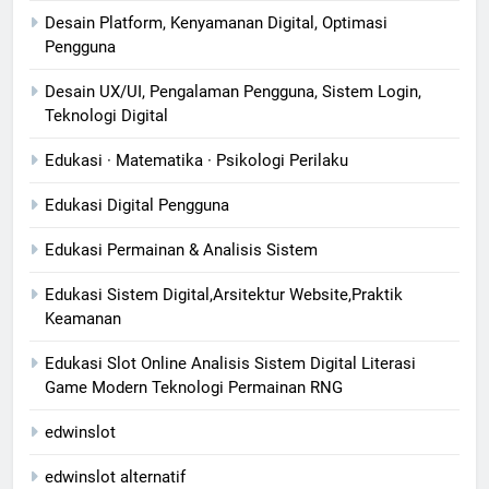
Desain Platform, Kenyamanan Digital, Optimasi
Pengguna
Desain UX/UI, Pengalaman Pengguna, Sistem Login,
Teknologi Digital
Edukasi · Matematika · Psikologi Perilaku
Edukasi Digital Pengguna
Edukasi Permainan & Analisis Sistem
Edukasi Sistem Digital,Arsitektur Website,Praktik
Keamanan
Edukasi Slot Online Analisis Sistem Digital Literasi
Game Modern Teknologi Permainan RNG
edwinslot
edwinslot alternatif