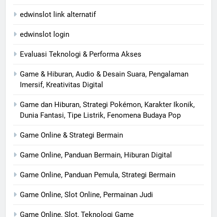
edwinslot link alternatif
edwinslot login
Evaluasi Teknologi & Performa Akses
Game & Hiburan, Audio & Desain Suara, Pengalaman
Imersif, Kreativitas Digital
Game dan Hiburan, Strategi Pokémon, Karakter Ikonik,
Dunia Fantasi, Tipe Listrik, Fenomena Budaya Pop
Game Online & Strategi Bermain
Game Online, Panduan Bermain, Hiburan Digital
Game Online, Panduan Pemula, Strategi Bermain
Game Online, Slot Online, Permainan Judi
Game Online, Slot, Teknologi Game