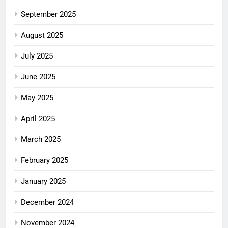
September 2025
August 2025
July 2025
June 2025
May 2025
April 2025
March 2025
February 2025
January 2025
December 2024
November 2024