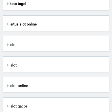
toto togel
situs slot online
slot
slot
slot online
slot gacor