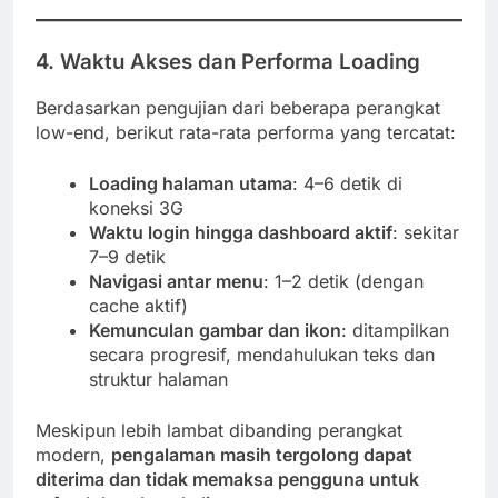
4. Waktu Akses dan Performa Loading
Berdasarkan pengujian dari beberapa perangkat
low-end, berikut rata-rata performa yang tercatat:
Loading halaman utama
: 4–6 detik di
koneksi 3G
Waktu login hingga dashboard aktif
: sekitar
7–9 detik
Navigasi antar menu
: 1–2 detik (dengan
cache aktif)
Kemunculan gambar dan ikon
: ditampilkan
secara progresif, mendahulukan teks dan
struktur halaman
Meskipun lebih lambat dibanding perangkat
modern,
pengalaman masih tergolong dapat
diterima dan tidak memaksa pengguna untuk