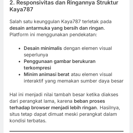
2. Responsivitas dan Ringannya Struktur
Kaya787
Salah satu keunggulan Kaya787 terletak pada
desain antarmuka yang bersih dan ringan
.
Platform ini menggunakan pendekatan:
Desain minimalis
dengan elemen visual
seperlunya
Penggunaan gambar berukuran
terkompresi
Minim animasi berat
atau elemen visual
interaktif yang memakan sumber daya besar
Hal ini menjadi nilai tambah besar ketika diakses
dari perangkat lama, karena
beban proses
terhadap browser menjadi lebih ringan
. Hasilnya,
situs tetap dapat dimuat meski perangkat dalam
kondisi terbatas.