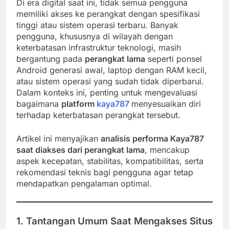
Di era digital saat ini, tidak semua pengguna
memiliki akses ke perangkat dengan spesifikasi
tinggi atau sistem operasi terbaru. Banyak
pengguna, khususnya di wilayah dengan
keterbatasan infrastruktur teknologi, masih
bergantung pada
perangkat lama
seperti ponsel
Android generasi awal, laptop dengan RAM kecil,
atau sistem operasi yang sudah tidak diperbarui.
Dalam konteks ini, penting untuk mengevaluasi
bagaimana
platform
kaya787
menyesuaikan diri
terhadap keterbatasan perangkat tersebut.
Artikel ini menyajikan
analisis performa Kaya787
saat diakses dari perangkat lama
, mencakup
aspek kecepatan, stabilitas, kompatibilitas, serta
rekomendasi teknis bagi pengguna agar tetap
mendapatkan pengalaman optimal.
1. Tantangan Umum Saat Mengakses Situs