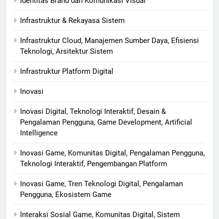
Identitas Brand dan Komunikasi Visual
Infrastruktur & Rekayasa Sistem
Infrastruktur Cloud, Manajemen Sumber Daya, Efisiensi
Teknologi, Arsitektur Sistem
Infrastruktur Platform Digital
Inovasi
Inovasi Digital, Teknologi Interaktif, Desain &
Pengalaman Pengguna, Game Development, Artificial
Intelligence
Inovasi Game, Komunitas Digital, Pengalaman Pengguna,
Teknologi Interaktif, Pengembangan Platform
Inovasi Game, Tren Teknologi Digital, Pengalaman
Pengguna, Ekosistem Game
Interaksi Sosial Game, Komunitas Digital, Sistem