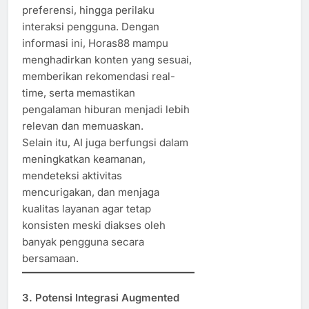
preferensi, hingga perilaku
interaksi pengguna. Dengan
informasi ini, Horas88 mampu
menghadirkan konten yang sesuai,
memberikan rekomendasi real-
time, serta memastikan
pengalaman hiburan menjadi lebih
relevan dan memuaskan.
Selain itu, AI juga berfungsi dalam
meningkatkan keamanan,
mendeteksi aktivitas
mencurigakan, dan menjaga
kualitas layanan agar tetap
konsisten meski diakses oleh
banyak pengguna secara
bersamaan.
3. Potensi Integrasi Augmented