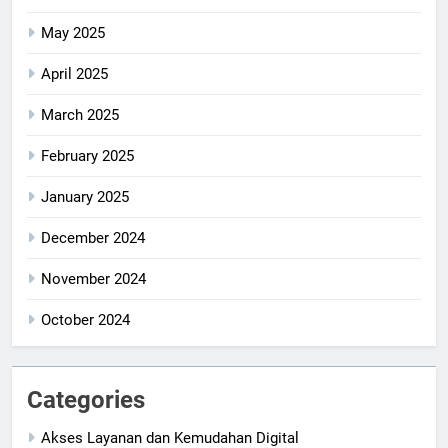
May 2025
April 2025
March 2025
February 2025
January 2025
December 2024
November 2024
October 2024
Categories
Akses Layanan dan Kemudahan Digital