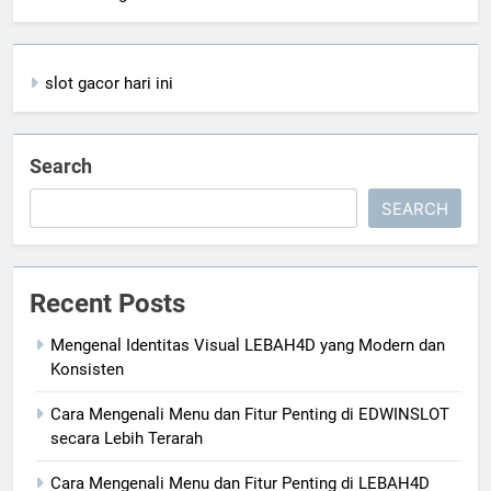
slot gacor hari ini
Search
SEARCH
Recent Posts
Mengenal Identitas Visual LEBAH4D yang Modern dan
Konsisten
Cara Mengenali Menu dan Fitur Penting di EDWINSLOT
secara Lebih Terarah
Cara Mengenali Menu dan Fitur Penting di LEBAH4D