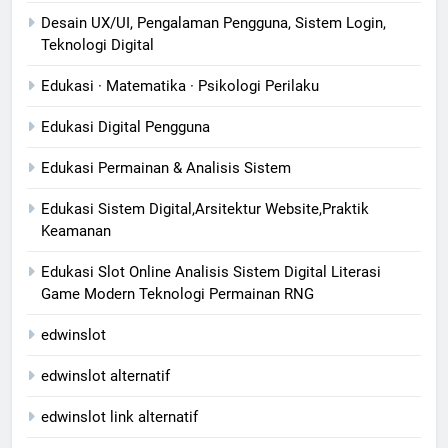
Desain UX/UI, Pengalaman Pengguna, Sistem Login,
Teknologi Digital
Edukasi · Matematika · Psikologi Perilaku
Edukasi Digital Pengguna
Edukasi Permainan & Analisis Sistem
Edukasi Sistem Digital,Arsitektur Website,Praktik
Keamanan
Edukasi Slot Online Analisis Sistem Digital Literasi
Game Modern Teknologi Permainan RNG
edwinslot
edwinslot alternatif
edwinslot link alternatif