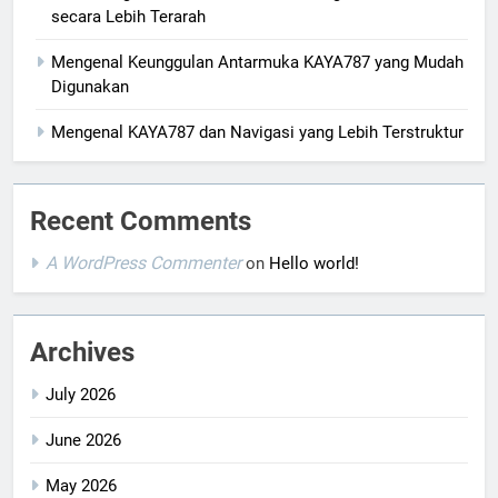
secara Lebih Terarah
Mengenal Keunggulan Antarmuka KAYA787 yang Mudah
Digunakan
Mengenal KAYA787 dan Navigasi yang Lebih Terstruktur
Recent Comments
A WordPress Commenter
on
Hello world!
Archives
July 2026
June 2026
May 2026