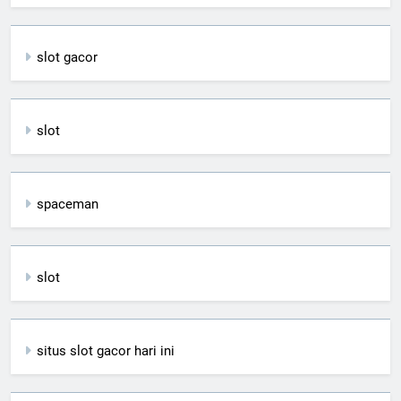
slot gacor
slot
spaceman
slot
situs slot gacor hari ini