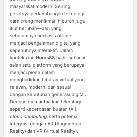
masyarakat modern. Seiring
pesatnya perkembangan teknologi,
cara orang menikmati hiburan juga
ikut berubah—dari yang
sebelumnya berbasis offline
menjadi pengalaman digital yang
sepenuhnya interaktif. Dalam
konteks ini,
Horas88
hadir sebagai
salah satu platform yang berupaya
menjadi pionir dalam
menghadirkan hiburan virtual yang
relevan, modern, dan sesuai
dengan kebutuhan generasi digital.
Dengan memanfaatkan teknologi
seperti kecerdasan buatan (AI),
cloud computing
, serta potensi
integrasi dengan AR (Augmented
Reality) dan VR (Virtual Reality),