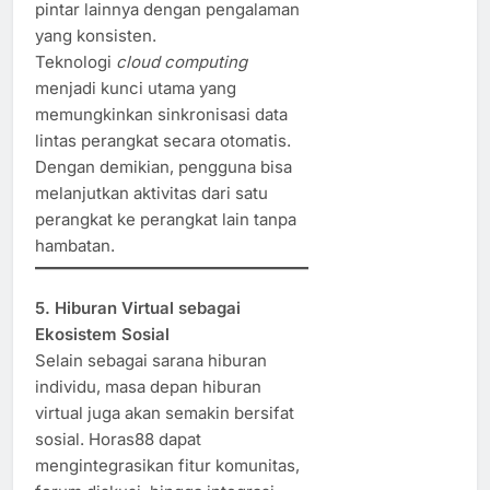
pintar lainnya dengan pengalaman
yang konsisten.
Teknologi
cloud computing
menjadi kunci utama yang
memungkinkan sinkronisasi data
lintas perangkat secara otomatis.
Dengan demikian, pengguna bisa
melanjutkan aktivitas dari satu
perangkat ke perangkat lain tanpa
hambatan.
5. Hiburan Virtual sebagai
Ekosistem Sosial
Selain sebagai sarana hiburan
individu, masa depan hiburan
virtual juga akan semakin bersifat
sosial. Horas88 dapat
mengintegrasikan fitur komunitas,