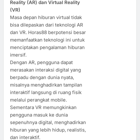
Reality (AR) dan Virtual Reality
(VR)
Masa depan hiburan virtual tidak
bisa dilepaskan dari teknologi AR
dan VR. Horas88 berpotensi besar
memanfaatkan teknologi ini untuk
menciptakan pengalaman hiburan
imersif.
Dengan AR, pengguna dapat
merasakan interaksi digital yang
berpadu dengan dunia nyata,
misalnya menghadirkan tampilan
interaktif langsung di ruang fisik
melalui perangkat mobile.
Sementara VR memungkinkan
pengguna masuk ke dunia
sepenuhnya digital, menghadirkan
hiburan yang lebih hidup, realistis,
dan interaktif.