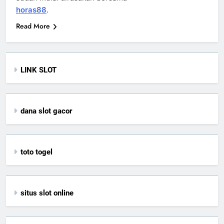
horas88
.
Read More
LINK SLOT
dana slot gacor
toto togel
situs slot online