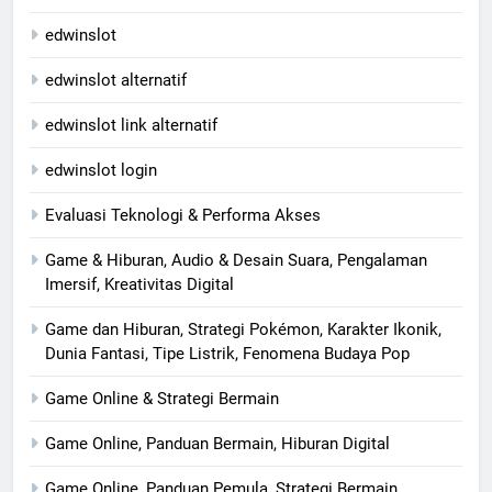
edwinslot
edwinslot alternatif
edwinslot link alternatif
edwinslot login
Evaluasi Teknologi & Performa Akses
Game & Hiburan, Audio & Desain Suara, Pengalaman
Imersif, Kreativitas Digital
Game dan Hiburan, Strategi Pokémon, Karakter Ikonik,
Dunia Fantasi, Tipe Listrik, Fenomena Budaya Pop
Game Online & Strategi Bermain
Game Online, Panduan Bermain, Hiburan Digital
Game Online, Panduan Pemula, Strategi Bermain