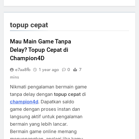
topup cepat
Mau Main Game Tanpa
Delay? Topup Cepat di
Champion4D
e7aa8fb
1 year ago
0
7
mins
Nikmati pengalaman bermain game
tanpa delay dengan
topup cepat
di
champion4d
. Dapatkan saldo
game dengan proses instan dan
langsung aktif untuk pengalaman
bermain yang lebih lancar.
Bermain game online memang
menyenangkan, apalagi jika kamu