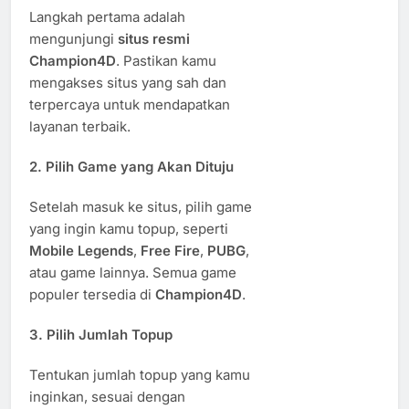
Langkah pertama adalah
mengunjungi
situs resmi
Champion4D
. Pastikan kamu
mengakses situs yang sah dan
terpercaya untuk mendapatkan
layanan terbaik.
2.
Pilih Game yang Akan Dituju
Setelah masuk ke situs, pilih game
yang ingin kamu topup, seperti
Mobile Legends
,
Free Fire
,
PUBG
,
atau game lainnya. Semua game
populer tersedia di
Champion4D
.
3.
Pilih Jumlah Topup
Tentukan jumlah topup yang kamu
inginkan, sesuai dengan