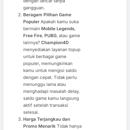
dengan lancar tanpa
gangguan.
Beragam Pilihan Game
Populer
Apakah kamu suka
bermain
Mobile Legends
,
Free Fire
,
PUBG
, atau game
lainnya?
Champion4D
menyediakan layanan topup
untuk berbagai game
populer, memungkinkan
kamu untuk mengisi saldo
dengan cepat. Tidak perlu
menunggu lama atau
menghadapi masalah delay,
saldo game kamu langsung
aktif setelah transaksi
selesai.
Harga Terjangkau dan
Promo Menarik
Tidak hanya