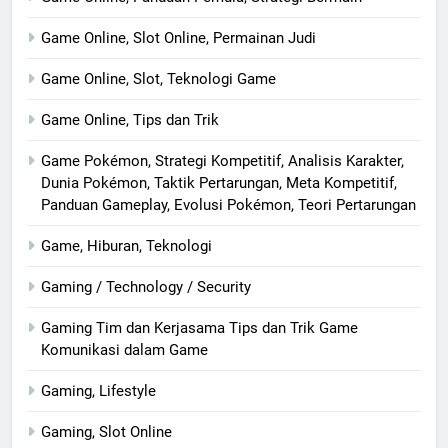
Game Online, Slot Online, Permainan Judi
Game Online, Slot, Teknologi Game
Game Online, Tips dan Trik
Game Pokémon, Strategi Kompetitif, Analisis Karakter,
Dunia Pokémon, Taktik Pertarungan, Meta Kompetitif,
Panduan Gameplay, Evolusi Pokémon, Teori Pertarungan
Game, Hiburan, Teknologi
Gaming / Technology / Security
Gaming Tim dan Kerjasama Tips dan Trik Game
Komunikasi dalam Game
Gaming, Lifestyle
Gaming, Slot Online