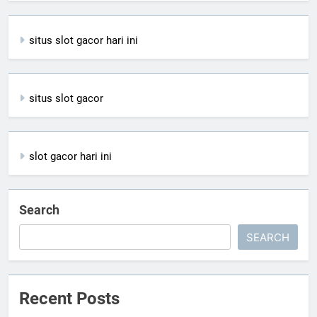
situs slot gacor hari ini
situs slot gacor
slot gacor hari ini
Search
SEARCH
Recent Posts