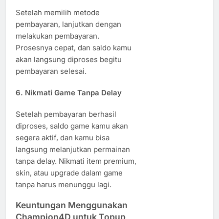
Setelah memilih metode
pembayaran, lanjutkan dengan
melakukan pembayaran.
Prosesnya cepat, dan saldo kamu
akan langsung diproses begitu
pembayaran selesai.
6.
Nikmati Game Tanpa Delay
Setelah pembayaran berhasil
diproses, saldo game kamu akan
segera aktif, dan kamu bisa
langsung melanjutkan permainan
tanpa delay. Nikmati item premium,
skin, atau upgrade dalam game
tanpa harus menunggu lagi.
Keuntungan Menggunakan
Champion4D untuk Topup