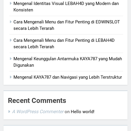
Mengenal Identitas Visual LEBAH4D yang Modern dan
Konsisten
Cara Mengenali Menu dan Fitur Penting di EDWINSLOT
secara Lebih Terarah
Cara Mengenali Menu dan Fitur Penting di LEBAH4D
secara Lebih Terarah
Mengenal Keunggulan Antarmuka KAYA787 yang Mudah
Digunakan
Mengenal KAYA787 dan Navigasi yang Lebih Terstruktur
Recent Comments
A WordPress Commenter
on
Hello world!