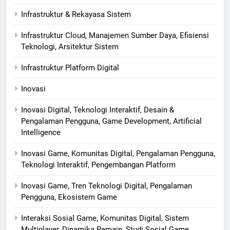
Infrastruktur & Rekayasa Sistem
Infrastruktur Cloud, Manajemen Sumber Daya, Efisiensi
Teknologi, Arsitektur Sistem
Infrastruktur Platform Digital
Inovasi
Inovasi Digital, Teknologi Interaktif, Desain &
Pengalaman Pengguna, Game Development, Artificial
Intelligence
Inovasi Game, Komunitas Digital, Pengalaman Pengguna,
Teknologi Interaktif, Pengembangan Platform
Inovasi Game, Tren Teknologi Digital, Pengalaman
Pengguna, Ekosistem Game
Interaksi Sosial Game, Komunitas Digital, Sistem
Multiplayer, Dinamika Pemain, Studi Sosial Game