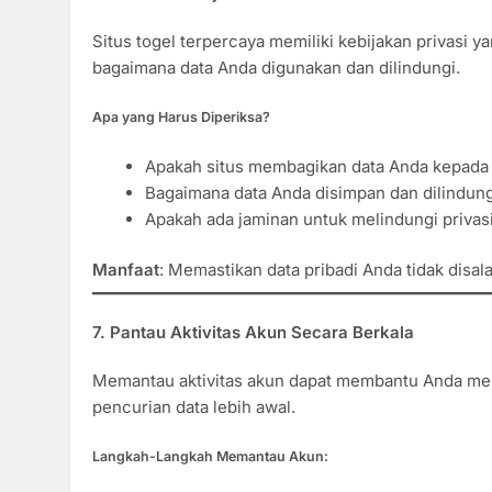
Situs togel terpercaya memiliki kebijakan privasi ya
bagaimana data Anda digunakan dan dilindungi.
Apa yang Harus Diperiksa?
Apakah situs membagikan data Anda kepada 
Bagaimana data Anda disimpan dan dilindung
Apakah ada jaminan untuk melindungi privas
Manfaat
: Memastikan data pribadi Anda tidak disa
7. Pantau Aktivitas Akun Secara Berkala
Memantau aktivitas akun dapat membantu Anda me
pencurian data lebih awal.
Langkah-Langkah Memantau Akun
: