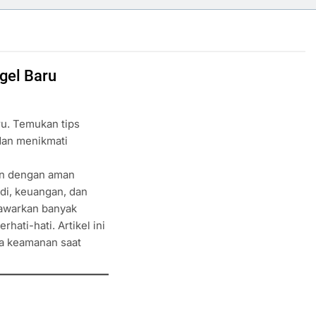
gel Baru
u. Temukan tips
 dan menikmati
in dengan aman
adi, keuangan, dan
nawarkan banyak
rhati-hati. Artikel ini
a keamanan saat