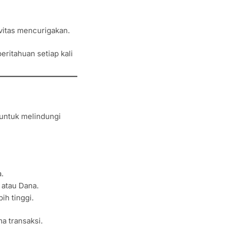
vitas mencurigakan.
eritahuan setiap kali
untuk melindungi
.
 atau Dana.
ih tinggi.
a transaksi.