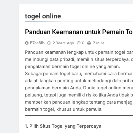
togel online
Panduan Keamanan untuk Pemain To
E7aa8fb
2 Years Ago
0
7 Mins
Panduan keamanan lengkap untuk pemain togel bar
melindungi data pribadi, memilih situs terpercaya,
pengalaman bermain togel online yang aman.
Sebagai pemain togel baru, memahami cara berma
adalah langkah penting untuk melindungi data prib
pengalaman bermain Anda. Dunia togel online me
peluang, tetapi juga memiliki risiko jika Anda tidak be
memberikan panduan lengkap tentang cara menjag
bermain togel, khusus untuk pemula.
1. Pilih Situs Togel yang Terpercaya