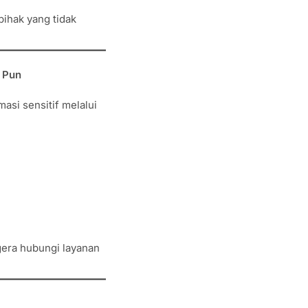
pihak yang tidak
a Pun
asi sensitif melalui
gera hubungi layanan