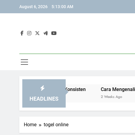
Skip
August 6, 2026
5:13:01 AM
to
content
Oli
Temukan Tr
4D yang Modern dan Konsisten
Cara Mengenali Menu da
2 Weeks Ago
HEADLINES
Home
togel online