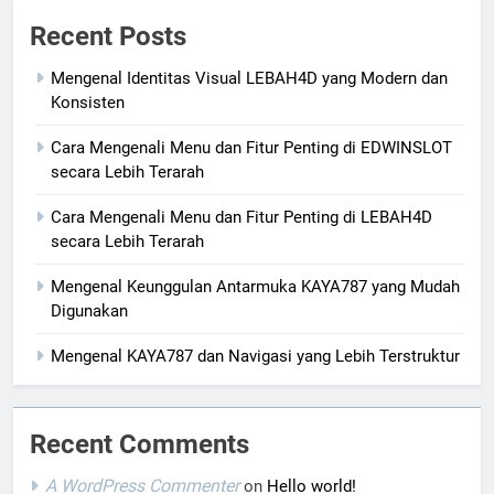
Recent Posts
Mengenal Identitas Visual LEBAH4D yang Modern dan
Konsisten
Cara Mengenali Menu dan Fitur Penting di EDWINSLOT
secara Lebih Terarah
Cara Mengenali Menu dan Fitur Penting di LEBAH4D
secara Lebih Terarah
Mengenal Keunggulan Antarmuka KAYA787 yang Mudah
Digunakan
Mengenal KAYA787 dan Navigasi yang Lebih Terstruktur
Recent Comments
A WordPress Commenter
on
Hello world!