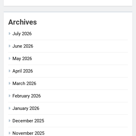
Archives
July 2026
June 2026
May 2026
April 2026
March 2026
February 2026
January 2026
December 2025
November 2025