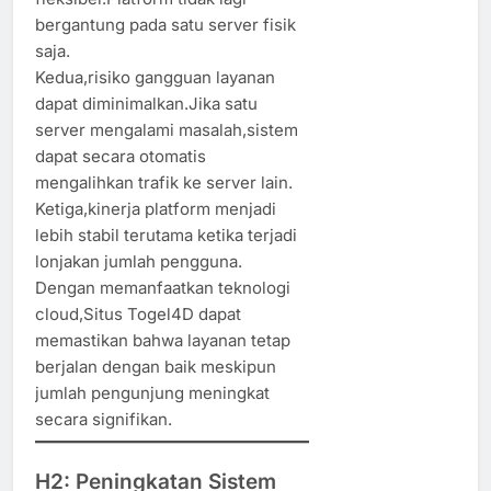
bergantung pada satu server fisik
saja.
Kedua,risiko gangguan layanan
dapat diminimalkan.Jika satu
server mengalami masalah,sistem
dapat secara otomatis
mengalihkan trafik ke server lain.
Ketiga,kinerja platform menjadi
lebih stabil terutama ketika terjadi
lonjakan jumlah pengguna.
Dengan memanfaatkan teknologi
cloud,Situs Togel4D dapat
memastikan bahwa layanan tetap
berjalan dengan baik meskipun
jumlah pengunjung meningkat
secara signifikan.
H2: Peningkatan Sistem