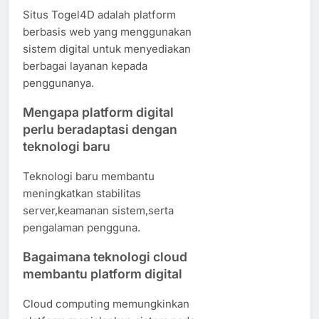
Situs Togel4D adalah platform
berbasis web yang menggunakan
sistem digital untuk menyediakan
berbagai layanan kepada
penggunanya.
Mengapa platform digital
perlu beradaptasi dengan
teknologi baru
Teknologi baru membantu
meningkatkan stabilitas
server,keamanan sistem,serta
pengalaman pengguna.
Bagaimana teknologi cloud
membantu platform digital
Cloud computing memungkinkan