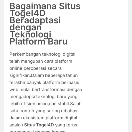
Bagaimana Situs
Togel4D
Beradaptasi
dengan
Teknologi
Platform Baru
Perkembangan teknologi digital
telah mengubah cara platform
online beroperasi secara
signifikan.Dalam beberapa tahun
terakhir,banyak platform berbasis
web mulai bertransformasi dengan
mengadopsi teknologi baru yang
lebih efisien,aman,dan stabil.Salah
satu contoh yang sering dibahas
dalam ekosistem platform digital
adalah
Situs Togel4D
yang terus
beradaptasi dengan inovasi