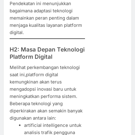
Pendekatan ini menunjukkan
bagaimana adaptasi teknologi
memainkan peran penting dalam
menjaga kualitas layanan platform
digital.
H2: Masa Depan Teknologi
Platform Digital
Melihat perkembangan teknologi
saat ini,platform digital
kemungkinan akan terus
mengadopsi inovasi baru untuk
meningkatkan performa sistem.
Beberapa teknologi yang
diperkirakan akan semakin banyak
digunakan antara lain:
artificial intelligence untuk
analisis trafik pengguna