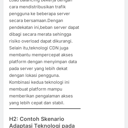
cara mendistribusikan trafik
pengguna ke beberapa server
secara bersamaan.Dengan
pendekatan ini,beban server dapat
dibagi secara merata sehingga
risiko overload dapat dikurangi.
Selain itu,teknologi CDN juga
membantu mempercepat akses
platform dengan menyimpan data
pada server yang lebih dekat
dengan lokasi pengguna.
Kombinasi kedua teknologi ini
membuat platform mampu
memberikan pengalaman akses
yang lebih cepat dan stabil.
H2: Contoh Skenario
Adaptasi Teknologi pada