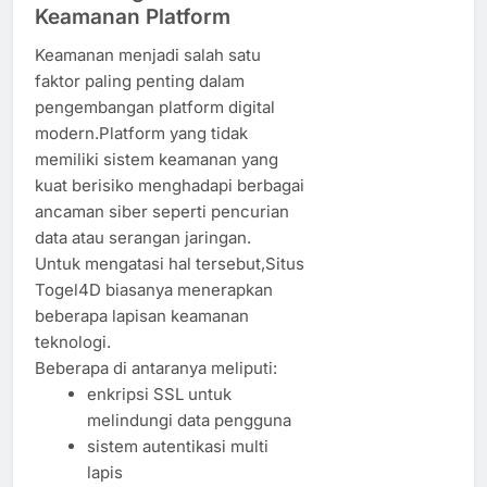
Keamanan Platform
Keamanan menjadi salah satu
faktor paling penting dalam
pengembangan platform digital
modern.Platform yang tidak
memiliki sistem keamanan yang
kuat berisiko menghadapi berbagai
ancaman siber seperti pencurian
data atau serangan jaringan.
Untuk mengatasi hal tersebut,Situs
Togel4D biasanya menerapkan
beberapa lapisan keamanan
teknologi.
Beberapa di antaranya meliputi:
enkripsi SSL untuk
melindungi data pengguna
sistem autentikasi multi
lapis