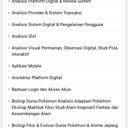
Analisis Platform Digital & Review Sistem
Analisis Provider & Sistem Transaksi
Analisis Sistem Digital & Pengalaman Pengguna
Analisis Slot
Analisis Visual Permainan, Observasi Digital, Studi Pola
Interaktif
Aplikasi Mobile
Arsitektur Platform Digital
Bantuan Login dan Akses Akun
Biologi Dunia Pokémon Analisis Adaptasi Pokémon
Ekologi Makhluk Fiksi Studi Alam Imajinatif Fantasi dan
Keseimbangan Alam
Biologi Fiksi & Evolusi Dunia Pokémon & Anime Jepang