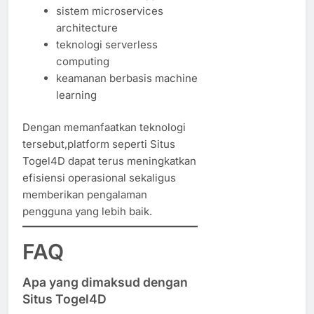
sistem microservices
architecture
teknologi serverless
computing
keamanan berbasis machine
learning
Dengan memanfaatkan teknologi
tersebut,platform seperti Situs
Togel4D dapat terus meningkatkan
efisiensi operasional sekaligus
memberikan pengalaman
pengguna yang lebih baik.
FAQ
Apa yang dimaksud dengan
Situs Togel4D