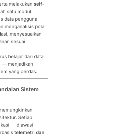
serta melakukan
self-
lah satu modul.
isis data pengguna
an menganalisis pola
asi, menyesuaikan
anan sesuai
us belajar dari data
 — menjadikan
stem yang cerdas.
andalan Sistem
 memungkinkan
tektur. Setiap
ikasi — diawasi
rbasis
telemetri dan