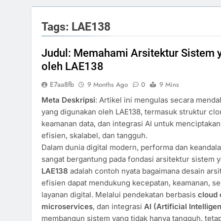
Tags: LAE138
Judul: Memahami Arsitektur Sistem 
oleh LAE138
E7aa8fb
9 Months Ago
0
9 Mins
Meta Deskripsi
: Artikel ini mengulas secara menda
yang digunakan oleh LAE138, termasuk struktur clo
keamanan data, dan integrasi AI untuk menciptakan 
efisien, skalabel, dan tangguh.
Dalam dunia digital modern, performa dan keandal
sangat bergantung pada fondasi arsitektur sistem 
LAE138
adalah contoh nyata bagaimana desain arsi
efisien dapat mendukung kecepatan, keamanan, sert
layanan digital. Melalui pendekatan berbasis
cloud
microservices
, dan integrasi
AI (Artificial Intellige
membangun sistem yang tidak hanya tangguh, tetapi