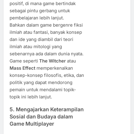
positif, di mana game bertindak
sebagai pintu gerbang untuk
pembelajaran lebih lanjut.
Bahkan dalam game bergenre fiksi
ilmiah atau fantasi, banyak konsep
dan ide yang diambil dari teori
ilmiah atau mitologi yang
sebenarnya ada dalam dunia nyata.
Game seperti
The Witcher
atau
Mass Effect
memperkenalkan
konsep-konsep filosofis, etika, dan
politik yang dapat mendorong
pemain untuk mendalami topik-
topik ini lebih lanjut.
5.
Mengajarkan Keterampilan
Sosial dan Budaya dalam
Game Multiplayer