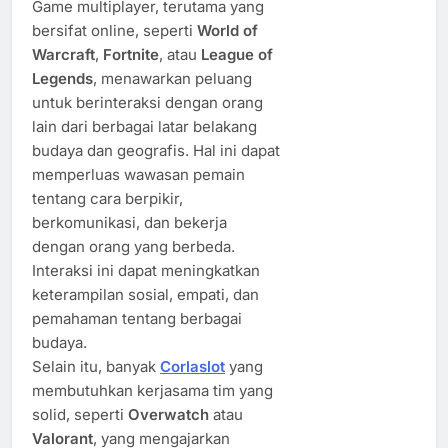
Game multiplayer, terutama yang
bersifat online, seperti
World of
Warcraft
,
Fortnite
, atau
League of
Legends
, menawarkan peluang
untuk berinteraksi dengan orang
lain dari berbagai latar belakang
budaya dan geografis. Hal ini dapat
memperluas wawasan pemain
tentang cara berpikir,
berkomunikasi, dan bekerja
dengan orang yang berbeda.
Interaksi ini dapat meningkatkan
keterampilan sosial, empati, dan
pemahaman tentang berbagai
budaya.
Selain itu, banyak
Corlaslot
yang
membutuhkan kerjasama tim yang
solid, seperti
Overwatch
atau
Valorant
, yang mengajarkan