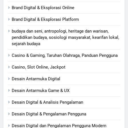
Brand Digital & Eksplorasi Online
Brand Digital & Eksplorasi Platform
budaya dan seni, antropologi, heritage dan warisan,
pendidikan budaya, sosiologi masyarakat, kearifan lokal,
sejarah budaya
Casino & Gaming, Taruhan Olahraga, Panduan Pengguna
Casino, Slot Online, Jackpot
Desain Antarmuka Digital
Desain Antarmuka Game & UX
Desain Digital & Analisis Pengalaman
Desain Digital & Pengalaman Pengguna
Desain Digital dan Pengalaman Pengguna Modern