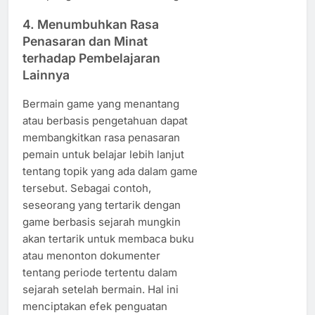
4.
Menumbuhkan Rasa
Penasaran dan Minat
terhadap Pembelajaran
Lainnya
Bermain game yang menantang
atau berbasis pengetahuan dapat
membangkitkan rasa penasaran
pemain untuk belajar lebih lanjut
tentang topik yang ada dalam game
tersebut. Sebagai contoh,
seseorang yang tertarik dengan
game berbasis sejarah mungkin
akan tertarik untuk membaca buku
atau menonton dokumenter
tentang periode tertentu dalam
sejarah setelah bermain. Hal ini
menciptakan efek penguatan