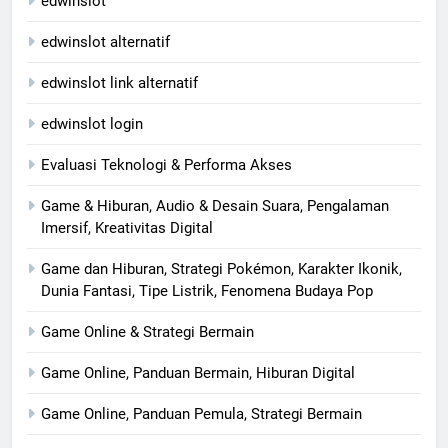
edwinslot
edwinslot alternatif
edwinslot link alternatif
edwinslot login
Evaluasi Teknologi & Performa Akses
Game & Hiburan, Audio & Desain Suara, Pengalaman
Imersif, Kreativitas Digital
Game dan Hiburan, Strategi Pokémon, Karakter Ikonik,
Dunia Fantasi, Tipe Listrik, Fenomena Budaya Pop
Game Online & Strategi Bermain
Game Online, Panduan Bermain, Hiburan Digital
Game Online, Panduan Pemula, Strategi Bermain