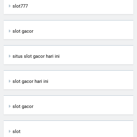
slot777
slot gacor
situs slot gacor hari ini
slot gacor hari ini
slot gacor
slot