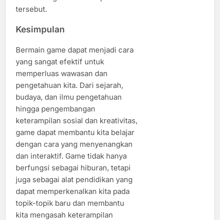
tersebut.
Kesimpulan
Bermain game dapat menjadi cara
yang sangat efektif untuk
memperluas wawasan dan
pengetahuan kita. Dari sejarah,
budaya, dan ilmu pengetahuan
hingga pengembangan
keterampilan sosial dan kreativitas,
game dapat membantu kita belajar
dengan cara yang menyenangkan
dan interaktif. Game tidak hanya
berfungsi sebagai hiburan, tetapi
juga sebagai alat pendidikan yang
dapat memperkenalkan kita pada
topik-topik baru dan membantu
kita mengasah keterampilan