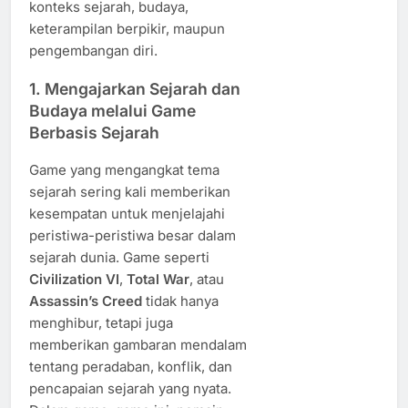
konteks sejarah, budaya,
keterampilan berpikir, maupun
pengembangan diri.
1.
Mengajarkan Sejarah dan
Budaya melalui Game
Berbasis Sejarah
Game yang mengangkat tema
sejarah sering kali memberikan
kesempatan untuk menjelajahi
peristiwa-peristiwa besar dalam
sejarah dunia. Game seperti
Civilization VI
,
Total War
, atau
Assassin’s Creed
tidak hanya
menghibur, tetapi juga
memberikan gambaran mendalam
tentang peradaban, konflik, dan
pencapaian sejarah yang nyata.