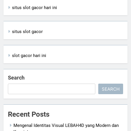
situs slot gacor hari ini
situs slot gacor
slot gacor hari ini
Search
SEARCH
Recent Posts
Mengenal Identitas Visual LEBAH4D yang Modern dan