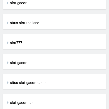
slot gacor
situs slot thailand
slot777
slot gacor
situs slot gacor hari ini
slot gacor hari ini