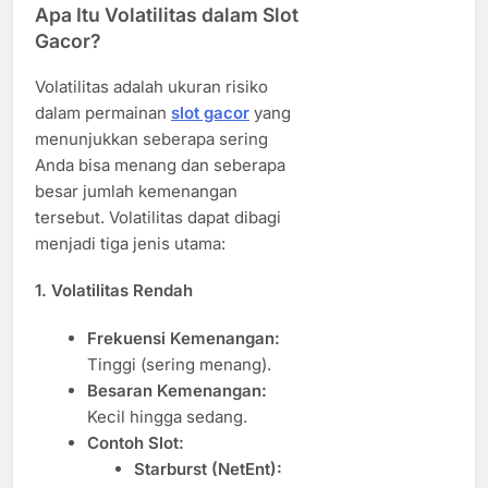
Apa Itu Volatilitas dalam Slot
Gacor?
Volatilitas adalah ukuran risiko
dalam permainan
slot gacor
yang
menunjukkan seberapa sering
Anda bisa menang dan seberapa
besar jumlah kemenangan
tersebut. Volatilitas dapat dibagi
menjadi tiga jenis utama:
1. Volatilitas Rendah
Frekuensi Kemenangan:
Tinggi (sering menang).
Besaran Kemenangan:
Kecil hingga sedang.
Contoh Slot:
Starburst (NetEnt):