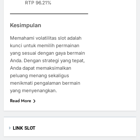
RTP 96.21%
Kesimpulan
Memahami volatilitas slot adalah
kunci untuk memilih permainan
yang sesuai dengan gaya bermain
Anda. Dengan strategi yang tepat,
Anda dapat memaksimalkan
peluang menang sekaligus
menikmati pengalaman bermain
yang menyenangkan.
Read More
LINK SLOT