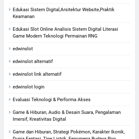
Edukasi Sistem Digital,Arsitektur Website,Praktik
Keamanan
Edukasi Slot Online Analisis Sistem Digital Literasi
Game Modern Teknologi Permainan RNG
edwinslot
edwinslot alternatif
edwinslot link alternatif
edwinslot login
Evaluasi Teknologi & Performa Akses
Game & Hiburan, Audio & Desain Suara, Pengalaman
Imersif, Kreativitas Digital
Game dan Hiburan, Strategi Pokémon, Karakter Ikonik,
Dunia Fantasi, Tipe Listrik, Fenomena Budaya Pop