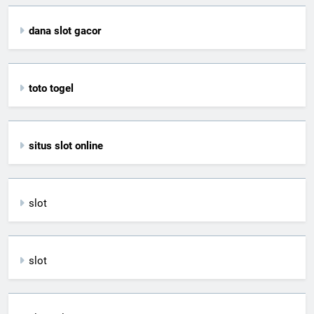
dana slot gacor
toto togel
situs slot online
slot
slot