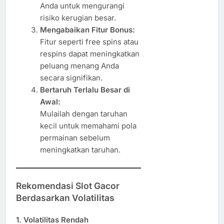
Anda untuk mengurangi
risiko kerugian besar.
Mengabaikan Fitur Bonus:
Fitur seperti free spins atau
respins dapat meningkatkan
peluang menang Anda
secara signifikan.
Bertaruh Terlalu Besar di
Awal:
Mulailah dengan taruhan
kecil untuk memahami pola
permainan sebelum
meningkatkan taruhan.
Rekomendasi Slot Gacor
Berdasarkan Volatilitas
1. Volatilitas Rendah