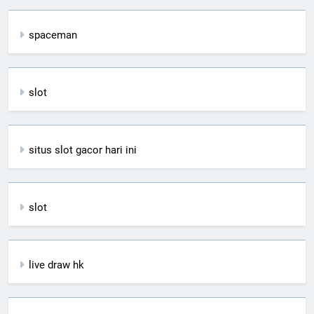
spaceman
slot
situs slot gacor hari ini
slot
live draw hk