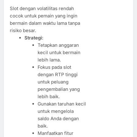
Slot dengan volatilitas rendah
cocok untuk pemain yang ingin
bermain dalam waktu lama tanpa
risiko besar.
Strategi:
Tetapkan anggaran
kecil untuk bermain
lebih lama.
Fokus pada slot
dengan RTP tinggi
untuk peluang
pengembalian yang
lebih baik.
Gunakan taruhan kecil
untuk mengelola
saldo Anda dengan
baik.
Manfaatkan fitur