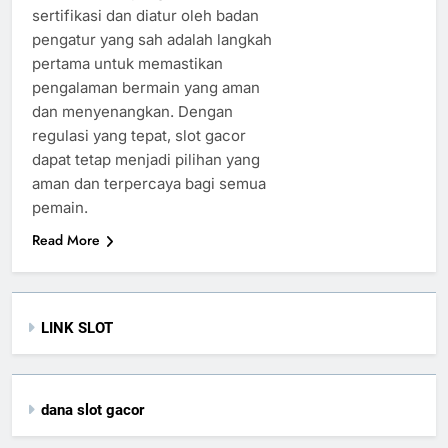
sertifikasi dan diatur oleh badan
pengatur yang sah adalah langkah
pertama untuk memastikan
pengalaman bermain yang aman
dan menyenangkan. Dengan
regulasi yang tepat, slot gacor
dapat tetap menjadi pilihan yang
aman dan terpercaya bagi semua
pemain.
Read More
LINK SLOT
dana slot gacor