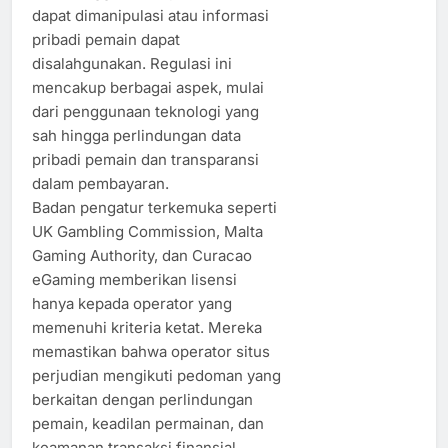
dapat dimanipulasi atau informasi
pribadi pemain dapat
disalahgunakan. Regulasi ini
mencakup berbagai aspek, mulai
dari penggunaan teknologi yang
sah hingga perlindungan data
pribadi pemain dan transparansi
dalam pembayaran.
Badan pengatur terkemuka seperti
UK Gambling Commission, Malta
Gaming Authority, dan Curacao
eGaming memberikan lisensi
hanya kepada operator yang
memenuhi kriteria ketat. Mereka
memastikan bahwa operator situs
perjudian mengikuti pedoman yang
berkaitan dengan perlindungan
pemain, keadilan permainan, dan
keamanan transaksi finansial.