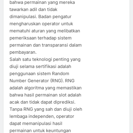
bahwa permainan yang mereka
tawarkan adil dan tidak
dimanipulasi. Badan pengatur
mengharuskan operator untuk
mematuhi aturan yang melibatkan
pemeriksaan terhadap sistem
permainan dan transparansi dalam
pembayaran.
Salah satu teknologi penting yang
diuji selama sertifikasi adalah
penggunaan sistem Random
Number Generator (RNG). RNG
adalah algoritma yang memastikan
bahwa hasil permainan slot adalah
acak dan tidak dapat diprediksi.
Tanpa RNG yang sah dan diuji oleh
lembaga independen, operator
dapat memanipulasi hasil
permainan untuk keuntungan