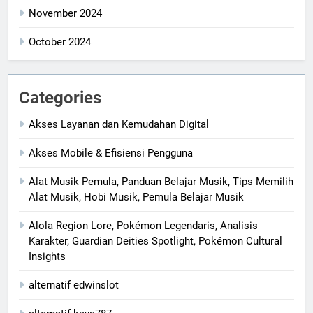
November 2024
October 2024
Categories
Akses Layanan dan Kemudahan Digital
Akses Mobile & Efisiensi Pengguna
Alat Musik Pemula, Panduan Belajar Musik, Tips Memilih
Alat Musik, Hobi Musik, Pemula Belajar Musik
Alola Region Lore, Pokémon Legendaris, Analisis
Karakter, Guardian Deities Spotlight, Pokémon Cultural
Insights
alternatif edwinslot