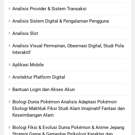
Analisis Provider & Sistem Transaksi
Analisis Sistem Digital & Pengalaman Pengguna
Analisis Slot
Analisis Visual Permainan, Observasi Digital, Studi Pola
Interaktif
Aplikasi Mobile
Arsitektur Platform Digital
Bantuan Login dan Akses Akun
Biologi Dunia Pokémon Analisis Adaptasi Pokémon
Ekologi Makhluk Fiksi Studi Alam Imajinatif Fantasi dan
Keseimbangan Alam
Biologi Fiksi & Evolusi Dunia Pokémon & Anime Jepang
Strategi Game & Gameplay Psikologi Karakter dan