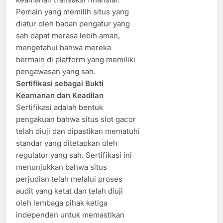
Pemain yang memilih situs yang
diatur oleh badan pengatur yang
sah dapat merasa lebih aman,
mengetahui bahwa mereka
bermain di platform yang memiliki
pengawasan yang sah.
Sertifikasi sebagai Bukti
Keamanan dan Keadilan
Sertifikasi adalah bentuk
pengakuan bahwa situs slot gacor
telah diuji dan dipastikan mematuhi
standar yang ditetapkan oleh
regulator yang sah. Sertifikasi ini
menunjukkan bahwa situs
perjudian telah melalui proses
audit yang ketat dan telah diuji
oleh lembaga pihak ketiga
independen untuk memastikan