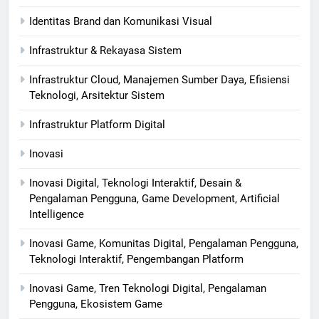
Identitas Brand dan Komunikasi Visual
Infrastruktur & Rekayasa Sistem
Infrastruktur Cloud, Manajemen Sumber Daya, Efisiensi
Teknologi, Arsitektur Sistem
Infrastruktur Platform Digital
Inovasi
Inovasi Digital, Teknologi Interaktif, Desain &
Pengalaman Pengguna, Game Development, Artificial
Intelligence
Inovasi Game, Komunitas Digital, Pengalaman Pengguna,
Teknologi Interaktif, Pengembangan Platform
Inovasi Game, Tren Teknologi Digital, Pengalaman
Pengguna, Ekosistem Game