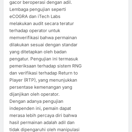
gacor beroperasi dengan adil.
Lembaga pengujian seperti
eCOGRA dan iTech Labs
melakukan audit secara teratur
terhadap operator untuk
memverifikasi bahwa permainan
dilakukan sesuai dengan standar
yang ditetapkan oleh badan
pengatur. Pengujian ini termasuk
pemeriksaan terhadap sistem RNG
dan verifikasi terhadap Return to
Player (RTP), yang menunjukkan
persentase kemenangan yang
dijanjikan oleh operator.
Dengan adanya pengujian
independen ini, pemain dapat
merasa lebih percaya diri bahwa
hasil permainan adalah adil dan
tidak dipengaruhi oleh manipulasi