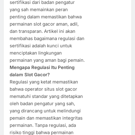
sertifikasi dari badan pengatur
yang sah memainkan peran
penting dalam memastikan bahwa
permainan slot gacor aman, adil,
dan transparan. Artikel ini akan
membahas bagaimana regulasi dan
sertifikasi adalah kunci untuk
menciptakan lingkungan
permainan yang aman bagi pemain.
Mengapa Regulasi Itu Penting
dalam Slot Gacor?
Regulasi yang ketat memastikan
bahwa operator situs slot gacor
mematuhi standar yang ditetapkan
oleh badan pengatur yang sah,
yang dirancang untuk melindungi
pemain dan memastikan integritas
permainan. Tanpa regulasi, ada
risiko tinggi bahwa permainan