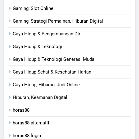
Gaming, Slot Online
Gaming, Strategi Permainan, Hiburan Digital
Gaya Hidup & Pengembangan Diri
Gaya Hidup & Teknologi
Gaya Hidup & Teknologi Generasi Muda
Gaya Hidup Sehat & Kesehatan Harian
Gaya Hidup, Hiburan, Judi Online
Hiburan, Keamanan Digital
horas88
horas88 alternatif
horas88 login