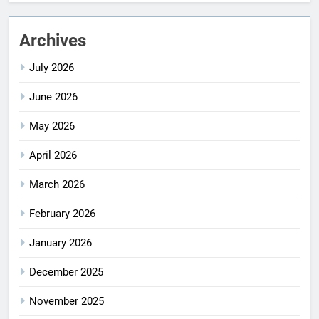
Archives
July 2026
June 2026
May 2026
April 2026
March 2026
February 2026
January 2026
December 2025
November 2025