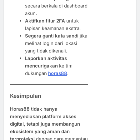
secara berkala di dashboard
akun.
Aktifkan fitur 2FA
untuk
lapisan keamanan ekstra.
Segera ganti kata sandi
jika
melihat login dari lokasi
yang tidak dikenali.
Laporkan aktivitas
mencurigakan
ke tim
dukungan
horas88
.
Kesimpulan
Horas88 tidak hanya
menyediakan platform akses
digital, tetapi juga membangun
ekosistem yang aman dan
terproteksi
dengan cara memantau