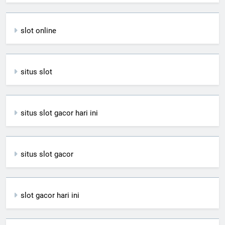
slot online
situs slot
situs slot gacor hari ini
situs slot gacor
slot gacor hari ini