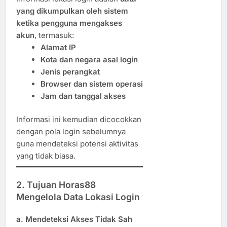
yang dikumpulkan oleh sistem
ketika pengguna mengakses
akun
, termasuk:
Alamat IP
Kota dan negara asal login
Jenis perangkat
Browser dan sistem operasi
Jam dan tanggal akses
Informasi ini kemudian dicocokkan
dengan pola login sebelumnya
guna mendeteksi potensi aktivitas
yang tidak biasa.
2. Tujuan Horas88
Mengelola Data Lokasi Login
a.
Mendeteksi Akses Tidak Sah