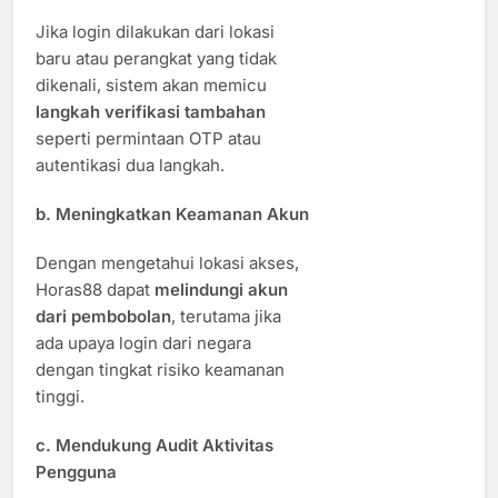
Jika login dilakukan dari lokasi
baru atau perangkat yang tidak
dikenali, sistem akan memicu
langkah verifikasi tambahan
seperti permintaan OTP atau
autentikasi dua langkah.
b.
Meningkatkan Keamanan Akun
Dengan mengetahui lokasi akses,
Horas88 dapat
melindungi akun
dari pembobolan
, terutama jika
ada upaya login dari negara
dengan tingkat risiko keamanan
tinggi.
c.
Mendukung Audit Aktivitas
Pengguna