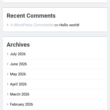
Recent Comments
A WordPress Commenter
on
Hello world!
Archives
July 2026
June 2026
May 2026
April 2026
March 2026
February 2026