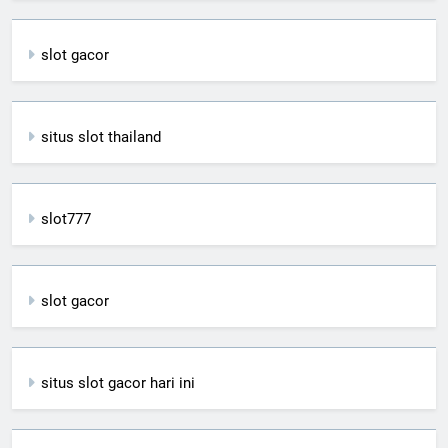
slot gacor
situs slot thailand
slot777
slot gacor
situs slot gacor hari ini