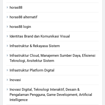
horas88
horas88 alternatif
horas88 login
Identitas Brand dan Komunikasi Visual
Infrastruktur & Rekayasa Sistem
Infrastruktur Cloud, Manajemen Sumber Daya, Efisiensi
Teknologi, Arsitektur Sistem
Infrastruktur Platform Digital
Inovasi
Inovasi Digital, Teknologi Interaktif, Desain &
Pengalaman Pengguna, Game Development, Artificial
Intelligence