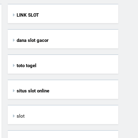
LINK SLOT
dana slot gacor
toto togel
situs slot online
slot