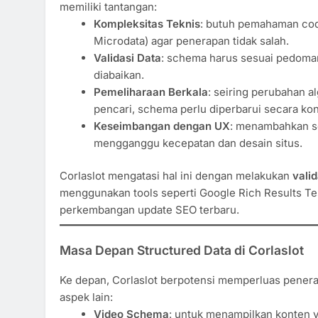
memiliki tantangan:
Kompleksitas Teknis
: butuh pemahaman co
Microdata) agar penerapan tidak salah.
Validasi Data
: schema harus sesuai pedoman
diabaikan.
Pemeliharaan Berkala
: seiring perubahan a
pencari, schema perlu diperbarui secara kon
Keseimbangan dengan UX
: menambahkan s
mengganggu kecepatan dan desain situs.
Corlaslot mengatasi hal ini dengan melakukan
valid
menggunakan tools seperti Google Rich Results T
perkembangan update SEO terbaru.
Masa Depan Structured Data di Corlaslot
Ke depan, Corlaslot berpotensi memperluas pene
aspek lain:
Video Schema
: untuk menampilkan konten 