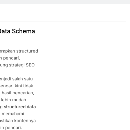
 Data Schema
rapkan structured
n pencari,
ung strategi SEO
njadi salah satu
ncari kini tidak
hasil pencarian,
 lebih mudah
ng
structured data
al, memahami
stikan kontennya
in pencari.