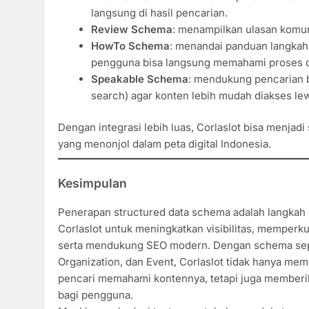
langsung di hasil pencarian.
Review Schema
: menampilkan ulasan komun
HowTo Schema
: menandai panduan langkah
pengguna bisa langsung memahami proses da
Speakable Schema
: mendukung pencarian b
search) agar konten lebih mudah diakses lewa
Dengan integrasi lebih luas, Corlaslot bisa menjadi 
yang menonjol dalam peta digital Indonesia.
Kesimpulan
Penerapan structured data schema adalah langkah s
Corlaslot untuk meningkatkan visibilitas, memperkua
serta mendukung SEO modern. Dengan schema seper
Organization, dan Event, Corlaslot tidak hanya m
pencari memahami kontennya, tetapi juga memberik
bagi pengguna.