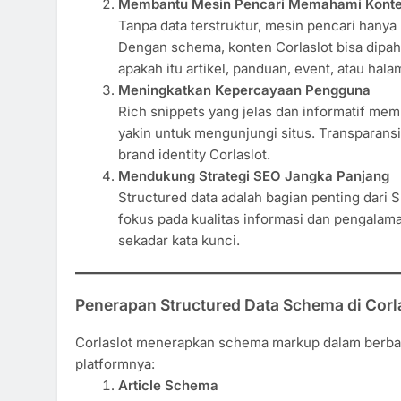
Membantu Mesin Pencari Memahami Kont
Tanpa data terstruktur, mesin pencari hanya
Dengan schema, konten Corlaslot bisa dipaha
apakah itu artikel, panduan, event, atau hal
Meningkatkan Kepercayaan Pengguna
Rich snippets yang jelas dan informatif me
yakin untuk mengunjungi situs. Transparans
brand identity Corlaslot.
Mendukung Strategi SEO Jangka Panjang
Structured data adalah bagian penting dari
fokus pada kualitas informasi dan pengala
sekadar kata kunci.
Penerapan Structured Data Schema di Corl
Corlaslot menerapkan schema markup dalam berba
platformnya:
Article Schema