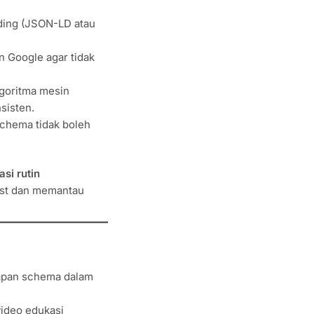
ding (JSON-LD atau
 Google agar tidak
lgoritma mesin
sisten.
chema tidak boleh
asi rutin
est dan memantau
rapan schema dalam
video edukasi