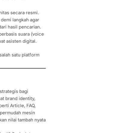
itas secara resmi.
 demi langkah agar
ri hasil pencarian.
erbasis suara (voice
t asisten digital.
salah satu platform
trategis bagi
t brand identity,
ti Article, FAQ,
empermudah mesin
an nilai tambah nyata