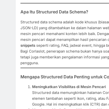
Apa Itu Structured Data Schema?
Structured data schema adalah kode khusus (biasa
JSON-LD) yang ditambahkan ke dalam halaman we
mesin pencari memahami konten lebih baik. Deng
mesin pencari dapat menampilkan hasil pencarian
snippets
seperti rating, FAQ, jadwal event, hingga 
Bagi Corlaslot, penerapan schema bukan hanya so
tetapi juga memberikan pengalaman informasi yang 
pengguna.
Mengapa Structured Data Penting untuk Co
Meningkatkan Visibilitas di Mesin Pencari
Structured data memungkinkan halaman Corl
elemen tambahan seperti ikon, rating, atau F
Google. Hal ini meningkatkan klik (CTR) dan 