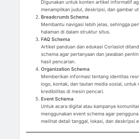
Digunakan untuk konten artikel informatif a
menampilkan judul, deskripsi, dan gambar ut
Breadcrumb Schema
Membantu navigasi lebih jelas, sehingga pe
halaman di dalam struktur situs.
FAQ Schema
Artikel panduan dan edukasi Corlaslot ditan
schema agar pertanyaan dan jawaban pentin
hasil pencarian.
Organization Schema
Memberikan informasi tentang identitas resmi
logo, kontak, dan tautan media sosial, untu
kredibilitas di mesin pencari.
Event Schema
Untuk acara digital atau kampanye komunitas
menggunakan event schema agar pengguna 
melihat detail tanggal, lokasi, dan deskripsi 