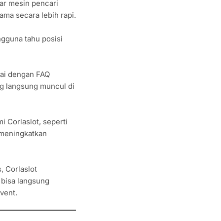
gar mesin pencari
ama secara lebih rapi.
ngguna tahu posisi
dai dengan FAQ
g langsung muncul di
 Corlaslot, seperti
k meningkatkan
, Corlaslot
bisa langsung
event.