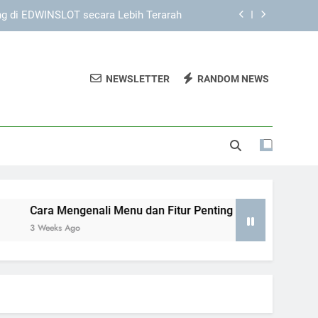
ng di EDWINSLOT secara Lebih Terarah
nting di LEBAH4D secara Lebih Terarah
rmuka KAYA787 yang Mudah Digunakan
NEWSLETTER
RANDOM NEWS
al LEBAH4D yang Modern dan Konsisten
an Aksesori Yang Stylish Dan Berkualitas.
ng di EDWINSLOT secara Lebih Terarah
nting di LEBAH4D secara Lebih Terarah
rmuka KAYA787 yang Mudah Digunakan
Mengenali Menu dan Fitur Penting di LEBAH4D secara Lebih T
s Ago