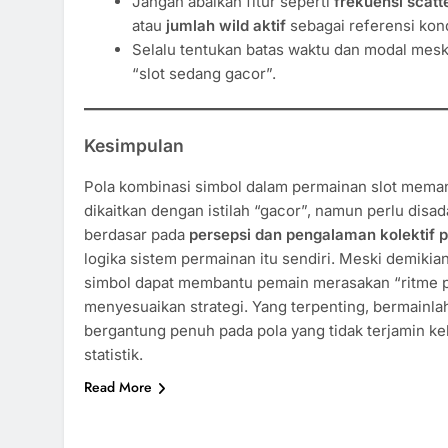
Jangan abaikan fitur seperti
frekuensi scatte
atau
jumlah wild aktif
sebagai referensi kondi
Selalu tentukan batas waktu dan modal mes
“slot sedang gacor”.
Kesimpulan
Pola kombinasi simbol dalam permainan slot meman
dikaitkan dengan istilah “gacor”, namun perlu disada
berdasar pada
persepsi dan pengalaman kolektif 
logika sistem permainan itu sendiri. Meski demikia
simbol dapat membantu pemain merasakan “ritme 
menyesuaikan strategi. Yang terpenting, bermainlah
bergantung penuh pada pola yang tidak terjamin k
statistik.
Read More