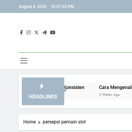
Skip
August 6, 2026
10:27:04 PM
to
content
Oli
Temukan Tr
 yang Modern dan Konsisten
Cara Mengenali Menu dan F
3 Weeks Ago
HEADLINES
Home
persepsi pemain slot