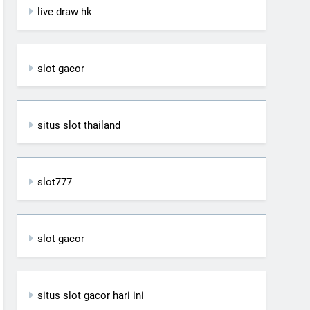
live draw hk
slot gacor
situs slot thailand
slot777
slot gacor
situs slot gacor hari ini