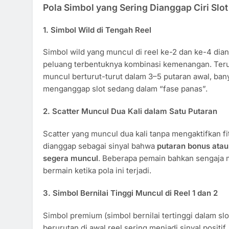
Pola Simbol yang Sering Dianggap Ciri Slo
1.
Simbol Wild di Tengah Reel
Simbol wild yang muncul di reel ke-2 dan ke-4 d
peluang terbentuknya kombinasi kemenangan. Terut
muncul berturut-turut dalam 3–5 putaran awal, ba
menganggap slot sedang dalam “fase panas”.
2.
Scatter Muncul Dua Kali dalam Satu Putaran
Scatter yang muncul dua kali tanpa mengaktifkan fi
dianggap sebagai sinyal bahwa
putaran bonus atau
segera muncul
. Beberapa pemain bahkan sengaja
bermain ketika pola ini terjadi.
3.
Simbol Bernilai Tinggi Muncul di Reel 1 dan 2
Simbol premium (simbol bernilai tertinggi dalam sl
berurutan di awal reel sering menjadi sinyal positif