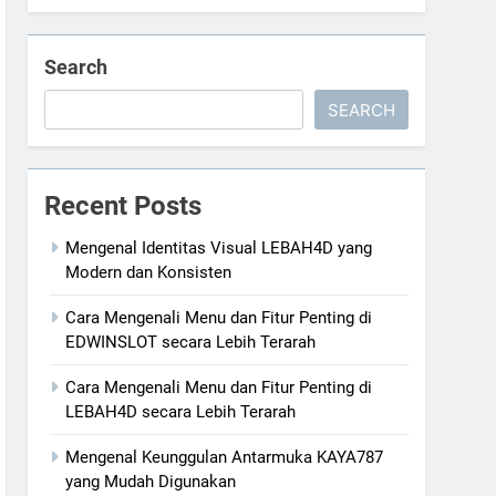
Search
SEARCH
Recent Posts
Mengenal Identitas Visual LEBAH4D yang
Modern dan Konsisten
Cara Mengenali Menu dan Fitur Penting di
EDWINSLOT secara Lebih Terarah
Cara Mengenali Menu dan Fitur Penting di
LEBAH4D secara Lebih Terarah
Mengenal Keunggulan Antarmuka KAYA787
yang Mudah Digunakan