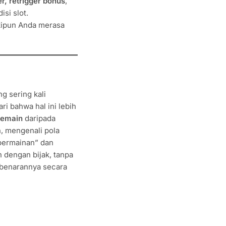
r, retrigger bonus
,
si slot.
kipun Anda merasa
g sering kali
ri bahwa hal ini lebih
pemain
daripada
n, mengenali pola
permainan” dan
 dengan bijak, tanpa
ebenarannya secara