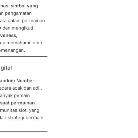
nasi simbol yang
kan pengamatan
yata dalam permainan
y
dan mengikuti
iveness,
baca memahami lebih
kemenangan.
gital
Random Number
ecara acak dan adil.
banyak pemain
 saat permainan
munitas slot, yang
dari strategi bermain