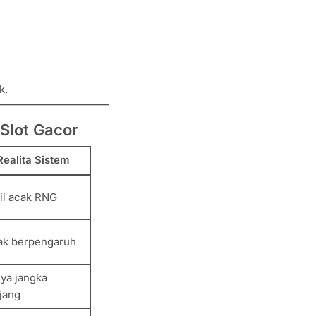
k.
 Slot Gacor
Realita Sistem
il acak RNG
ak berpengaruh
ya jangka
jang