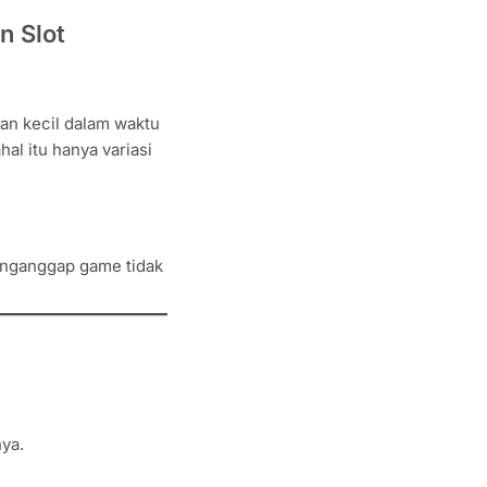
n Slot
n kecil dalam waktu
al itu hanya variasi
enganggap game tidak
nya.