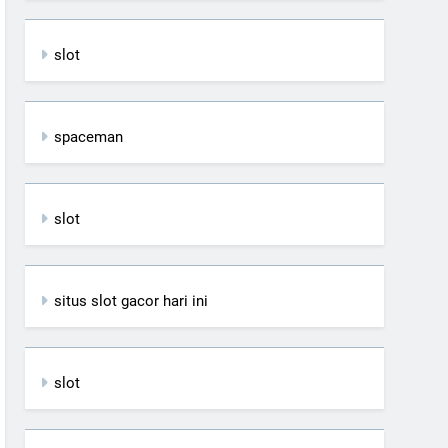
slot
spaceman
slot
situs slot gacor hari ini
slot