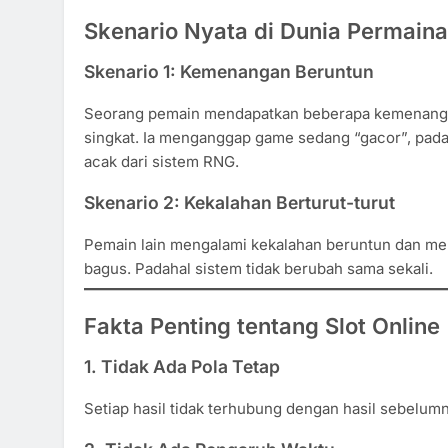
Skenario Nyata di Dunia Permaina
Skenario 1: Kemenangan Beruntun
Seorang pemain mendapatkan beberapa kemenanga
singkat. Ia menganggap game sedang “gacor”, padah
acak dari sistem RNG.
Skenario 2: Kekalahan Berturut-turut
Pemain lain mengalami kekalahan beruntun dan m
bagus. Padahal sistem tidak berubah sama sekali.
Fakta Penting tentang Slot Online
1. Tidak Ada Pola Tetap
Setiap hasil tidak terhubung dengan hasil sebelum