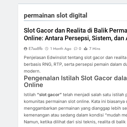
permainan slot digital
Slot Gacor dan Realita di Balik Perma
Online: Antara Persepsi, Sistem, dan
E7aa8fb
1 Month Ago
0
7 Mins
Penjelasan Edwinslot tentang slot gacor dan realita
berbasis RNG, RTP, serta persepsi pemain dalam du
modern.
Pengenalan Istilah Slot Gacor dal
Online
Istilah
“slot gacor”
telah menjadi salah satu istilah
komunitas permainan slot online. Kata ini biasanya
menggambarkan permainan yang dianggap lebih s
kemenangan atau sedang dalam kondisi “mudah m
Namun, ketika dilihat dari sisi teknis, realita di bal