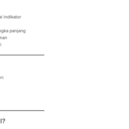
i indikator
ngka panjang
inan
i
n:
l?