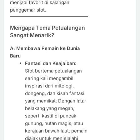
menjadi favorit di kalangan
penggemar slot.
Mengapa Tema Petualangan
Sangat Menarik?
A. Membawa Pemain ke Dunia
Baru
Fantasi dan Keajaiban:
Slot bertema petualangan
sering kali mengambil
inspirasi dari mitologi,
dongeng, dan kisah fantasi
yang memikat. Dengan latar
belakang yang megah,
seperti kastil di puncak
gunung, hutan magis, atau
kerajaan bawah laut, pemain
diajak untuk menjelajahi