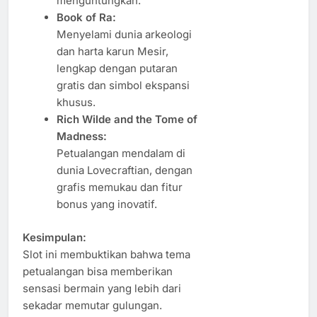
menguntungkan.
Book of Ra:
Menyelami dunia arkeologi
dan harta karun Mesir,
lengkap dengan putaran
gratis dan simbol ekspansi
khusus.
Rich Wilde and the Tome of
Madness:
Petualangan mendalam di
dunia Lovecraftian, dengan
grafis memukau dan fitur
bonus yang inovatif.
Kesimpulan:
Slot ini membuktikan bahwa tema
petualangan bisa memberikan
sensasi bermain yang lebih dari
sekadar memutar gulungan.