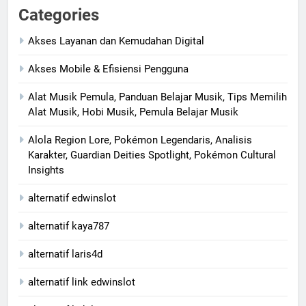
Categories
Akses Layanan dan Kemudahan Digital
Akses Mobile & Efisiensi Pengguna
Alat Musik Pemula, Panduan Belajar Musik, Tips Memilih
Alat Musik, Hobi Musik, Pemula Belajar Musik
Alola Region Lore, Pokémon Legendaris, Analisis
Karakter, Guardian Deities Spotlight, Pokémon Cultural
Insights
alternatif edwinslot
alternatif kaya787
alternatif laris4d
alternatif link edwinslot