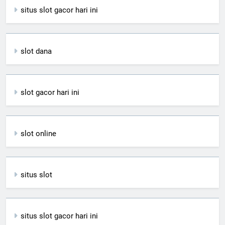
situs slot gacor hari ini
slot dana
slot gacor hari ini
slot online
situs slot
situs slot gacor hari ini