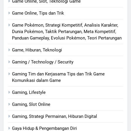
Game Online, Slot, Teknologi Game
Game Online, Tips dan Trik
Game Pokémon, Strategi Kompetitif, Analisis Karakter,
Dunia Pokémon, Taktik Pertarungan, Meta Kompetitif,
Panduan Gameplay, Evolusi Pokémon, Teori Pertarungan
Game, Hiburan, Teknologi
Gaming / Technology / Security
Gaming Tim dan Kerjasama Tips dan Trik Game
Komunikasi dalam Game
Gaming, Lifestyle
Gaming, Slot Online
Gaming, Strategi Permainan, Hiburan Digital
Gaya Hidup & Pengembangan Diri