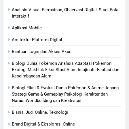
Analisis Visual Permainan, Observasi Digital, Studi Pola
Interaktif
Aplikasi Mobile
Arsitektur Platform Digital
Bantuan Login dan Akses Akun
Biologi Dunia Pokémon Analisis Adaptasi Pokémon
Ekologi Makhluk Fiksi Studi Alam Imajinatif Fantasi dan
Keseimbangan Alam
Biologi Fiksi & Evolusi Dunia Pokémon & Anime Jepang
Strategi Game & Gameplay Psikologi Karakter dan
Narasi Worldbuilding dan Kreativitas
Bisnis, Judi Online, Teknologi
Brand Digital & Eksplorasi Online