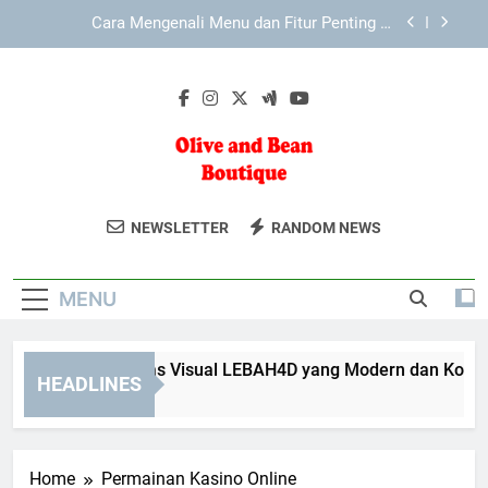
Skip
Cara Mengenali Menu dan Fitur Penting di
to
LEBAH4D secara Lebih Terarah
content
Mengenal Keunggulan Antarmuka KAYA787 yang
Mudah Digunakan
Mengenal Identitas Visual LEBAH4D yang Modern
dan Konsisten
Cara Mengenali Menu dan Fitur Penting di
EDWINSLOT secara Lebih Terarah
Olive And Bean
Temukan Tren Mode Terkini Di Olive And
Cara Mengenali Menu dan Fitur Penting di
NEWSLETTER
RANDOM NEWS
LEBAH4D secara Lebih Terarah
Boutique
Bean Boutique. Pilihan Pakaian Dan
Mengenal Keunggulan Antarmuka KAYA787 yang
Aksesori Yang Stylish Dan Berkualitas.
Mudah Digunakan
MENU
engenal Identitas Visual LEBAH4D yang Modern dan Konsiste
HEADLINES
Weeks Ago
Home
Permainan Kasino Online