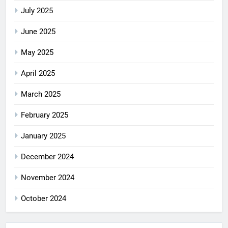
July 2025
June 2025
May 2025
April 2025
March 2025
February 2025
January 2025
December 2024
November 2024
October 2024