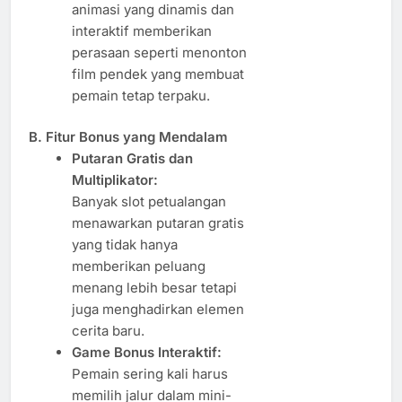
animasi yang dinamis dan
interaktif memberikan
perasaan seperti menonton
film pendek yang membuat
pemain tetap terpaku.
B. Fitur Bonus yang Mendalam
Putaran Gratis dan
Multiplikator:
Banyak slot petualangan
menawarkan putaran gratis
yang tidak hanya
memberikan peluang
menang lebih besar tetapi
juga menghadirkan elemen
cerita baru.
Game Bonus Interaktif:
Pemain sering kali harus
memilih jalur dalam mini-