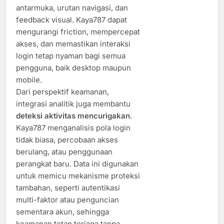
antarmuka, urutan navigasi, dan
feedback visual. Kaya787 dapat
mengurangi friction, mempercepat
akses, dan memastikan interaksi
login tetap nyaman bagi semua
pengguna, baik desktop maupun
mobile.
Dari perspektif keamanan,
integrasi analitik juga membantu
deteksi aktivitas mencurigakan
.
Kaya787 menganalisis pola login
tidak biasa, percobaan akses
berulang, atau penggunaan
perangkat baru. Data ini digunakan
untuk memicu mekanisme proteksi
tambahan, seperti autentikasi
multi-faktor atau penguncian
sementara akun, sehingga
keamanan tetap terjaga tanpa