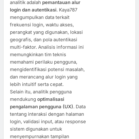
analitik adalah
pemantauan alur
login dan autentikasi
. Kaya787
mengumpulkan data terkait
frekuensi login, waktu akses,
perangkat yang digunakan, lokasi
geografis, dan pola autentikasi
multi-faktor. Analisis informasi ini
memungkinkan tim teknis
memahami perilaku pengguna,
mengidentifikasi potensi masalah,
dan merancang alur login yang
lebih intuitif serta cepat.
Selain itu, analitik pengguna
mendukung
optimalisasi
pengalaman pengguna (UX)
. Data
tentang interaksi dengan halaman
login, validasi input, atau response
sistem digunakan untuk
menyempurnakan tampilan