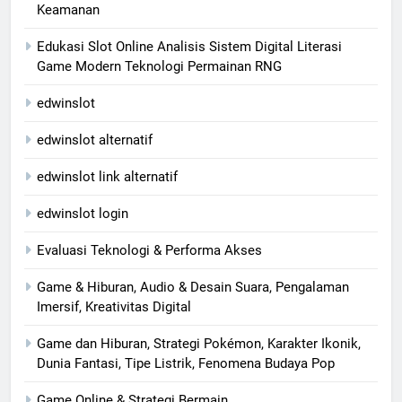
Keamanan
Edukasi Slot Online Analisis Sistem Digital Literasi
Game Modern Teknologi Permainan RNG
edwinslot
edwinslot alternatif
edwinslot link alternatif
edwinslot login
Evaluasi Teknologi & Performa Akses
Game & Hiburan, Audio & Desain Suara, Pengalaman
Imersif, Kreativitas Digital
Game dan Hiburan, Strategi Pokémon, Karakter Ikonik,
Dunia Fantasi, Tipe Listrik, Fenomena Budaya Pop
Game Online & Strategi Bermain