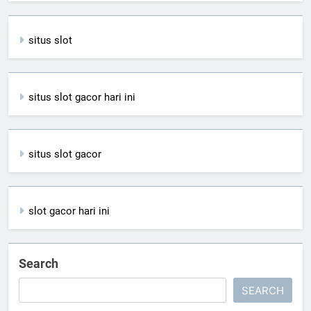
situs slot
situs slot gacor hari ini
situs slot gacor
slot gacor hari ini
Search
SEARCH