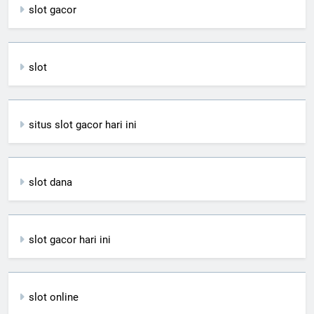
slot gacor
slot
situs slot gacor hari ini
slot dana
slot gacor hari ini
slot online