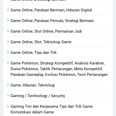
Game Online, Panduan Bermain, Hiburan Digital
Game Online, Panduan Pemula, Strategi Bermain
Game Online, Slot Online, Permainan Judi
Game Online, Slot, Teknologi Game
Game Online, Tips dan Trik
Game Pokémon, Strategi Kompetitif, Analisis Karakter,
Dunia Pokémon, Taktik Pertarungan, Meta Kompetitif,
Panduan Gameplay, Evolusi Pokémon, Teori Pertarungan
Game, Hiburan, Teknologi
Gaming / Technology / Security
Gaming Tim dan Kerjasama Tips dan Trik Game
Komunikasi dalam Game