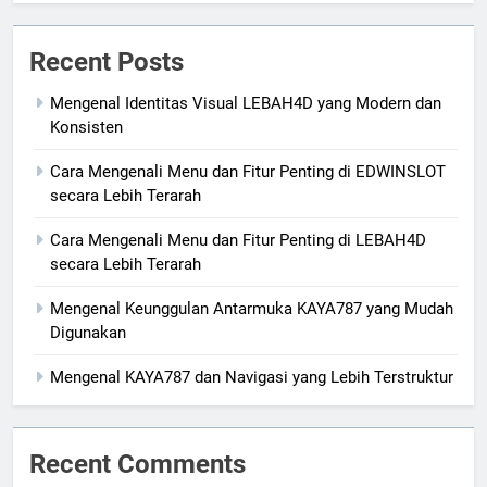
Recent Posts
Mengenal Identitas Visual LEBAH4D yang Modern dan
Konsisten
Cara Mengenali Menu dan Fitur Penting di EDWINSLOT
secara Lebih Terarah
Cara Mengenali Menu dan Fitur Penting di LEBAH4D
secara Lebih Terarah
Mengenal Keunggulan Antarmuka KAYA787 yang Mudah
Digunakan
Mengenal KAYA787 dan Navigasi yang Lebih Terstruktur
Recent Comments