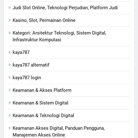
Judi Slot Online, Teknologi Perjudian, Platform Judi
Kasino, Slot, Permainan Online
Kategori: Arsitektur Teknologi, Sistem Digital,
Infrastruktur Komputasi
kaya787
kaya787 alternatif
kaya787 login
Keamanan & Akses Platform
Keamanan & Sistem Digital
Keamanan & Teknologi Digital
Keamanan Akses Digital, Panduan Pengguna,
Manajemen Akses Online