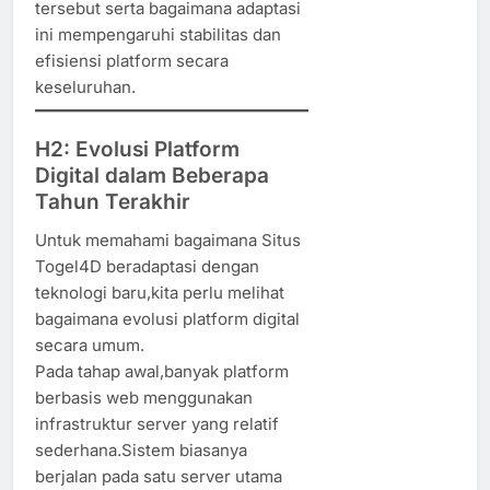
tersebut serta bagaimana adaptasi
ini mempengaruhi stabilitas dan
efisiensi platform secara
keseluruhan.
H2: Evolusi Platform
Digital dalam Beberapa
Tahun Terakhir
Untuk memahami bagaimana Situs
Togel4D beradaptasi dengan
teknologi baru,kita perlu melihat
bagaimana evolusi platform digital
secara umum.
Pada tahap awal,banyak platform
berbasis web menggunakan
infrastruktur server yang relatif
sederhana.Sistem biasanya
berjalan pada satu server utama