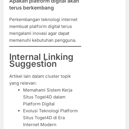
Apakah platform digital akan
terus berkembang
Perkembangan teknologi internet
membuat platform digital terus
mengalami inovasi agar dapat
memenuhi kebutuhan pengguna.
Internal Linking
Suggestion
Artikel lain dalam cluster topik
yang relevan:
Memahami Sistem Kerja
Situs Togel4D dalam
Platform Digital
Evolusi Teknologi Platform
Situs Togel4D di Era
Internet Modern