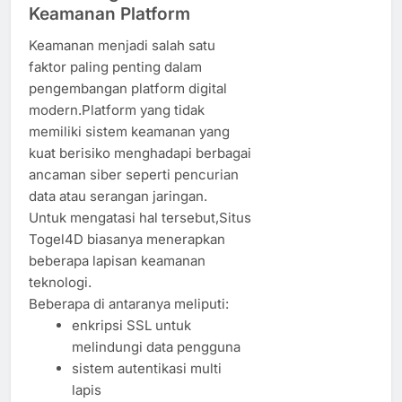
Keamanan Platform
Keamanan menjadi salah satu
faktor paling penting dalam
pengembangan platform digital
modern.Platform yang tidak
memiliki sistem keamanan yang
kuat berisiko menghadapi berbagai
ancaman siber seperti pencurian
data atau serangan jaringan.
Untuk mengatasi hal tersebut,Situs
Togel4D biasanya menerapkan
beberapa lapisan keamanan
teknologi.
Beberapa di antaranya meliputi:
enkripsi SSL untuk
melindungi data pengguna
sistem autentikasi multi
lapis