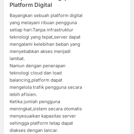
Platform Digital
Bayangkan sebuah platform digital
yang melayani ribuan pengguna
setiap hari.Tanpa infrastruktur
teknologi yang tepat,server dapat
mengalami kelebihan beban yang
menyebabkan akses menjadi
lambat.
Namun dengan penerapan
teknologi cloud dan load
balancing,platform dapat
mengelola trafik pengguna secara
lebih efisien.
Ketika jumlah pengguna
meningkat,sistem secara otomatis
menyesuaikan kapasitas server
sehingga platform tetap dapat
diakses dengan lancar.