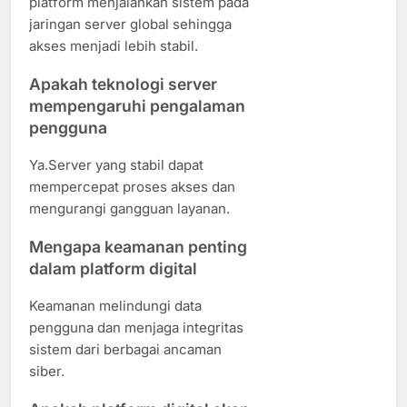
platform menjalankan sistem pada
jaringan server global sehingga
akses menjadi lebih stabil.
Apakah teknologi server
mempengaruhi pengalaman
pengguna
Ya.Server yang stabil dapat
mempercepat proses akses dan
mengurangi gangguan layanan.
Mengapa keamanan penting
dalam platform digital
Keamanan melindungi data
pengguna dan menjaga integritas
sistem dari berbagai ancaman
siber.