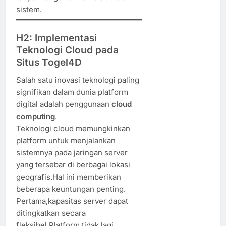
sistem.
H2: Implementasi
Teknologi Cloud pada
Situs Togel4D
Salah satu inovasi teknologi paling
signifikan dalam dunia platform
digital adalah penggunaan
cloud
computing
.
Teknologi cloud memungkinkan
platform untuk menjalankan
sistemnya pada jaringan server
yang tersebar di berbagai lokasi
geografis.Hal ini memberikan
beberapa keuntungan penting.
Pertama,kapasitas server dapat
ditingkatkan secara
fleksibel.Platform tidak lagi