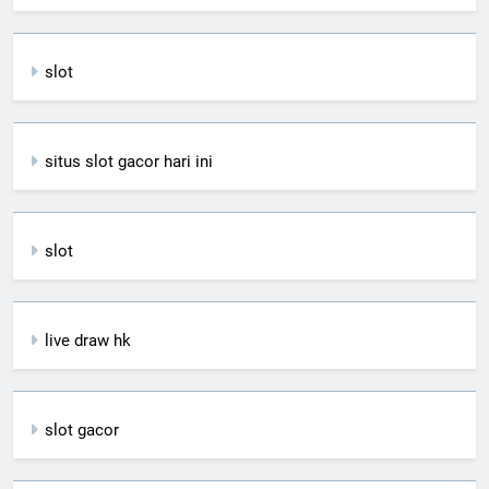
slot
situs slot gacor hari ini
slot
live draw hk
slot gacor