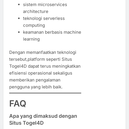
sistem microservices
architecture
teknologi serverless
computing
keamanan berbasis machine
learning
Dengan memanfaatkan teknologi
tersebut,platform seperti Situs
Togel4D dapat terus meningkatkan
efisiensi operasional sekaligus
memberikan pengalaman
pengguna yang lebih baik.
FAQ
Apa yang dimaksud dengan
Situs Togel4D