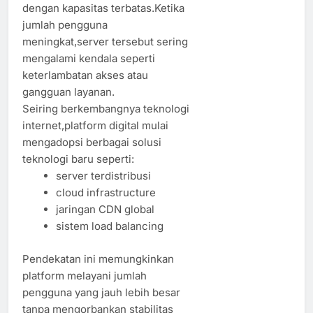
dengan kapasitas terbatas.Ketika
jumlah pengguna
meningkat,server tersebut sering
mengalami kendala seperti
keterlambatan akses atau
gangguan layanan.
Seiring berkembangnya teknologi
internet,platform digital mulai
mengadopsi berbagai solusi
teknologi baru seperti:
server terdistribusi
cloud infrastructure
jaringan CDN global
sistem load balancing
Pendekatan ini memungkinkan
platform melayani jumlah
pengguna yang jauh lebih besar
tanpa mengorbankan stabilitas