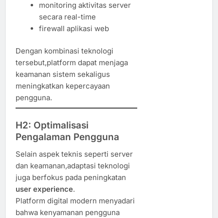
monitoring aktivitas server
secara real-time
firewall aplikasi web
Dengan kombinasi teknologi
tersebut,platform dapat menjaga
keamanan sistem sekaligus
meningkatkan kepercayaan
pengguna.
H2: Optimalisasi
Pengalaman Pengguna
Selain aspek teknis seperti server
dan keamanan,adaptasi teknologi
juga berfokus pada peningkatan
user experience
.
Platform digital modern menyadari
bahwa kenyamanan pengguna