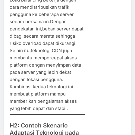
cara mendistribusikan trafik
pengguna ke beberapa server
secara bersamaan.Dengan
pendekatan ini,beban server dapat
dibagi secara merata sehingga
risiko overload dapat dikurangi.
Selain itu,teknologi CDN juga
membantu mempercepat akses
platform dengan menyimpan data
pada server yang lebih dekat
dengan lokasi pengguna.
Kombinasi kedua teknologi ini
membuat platform mampu
memberikan pengalaman akses
yang lebih cepat dan stabil.
H2: Contoh Skenario
Adaptasi Teknologi pada