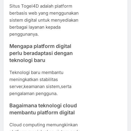
Situs Togel4D adalah platform
berbasis web yang menggunakan
sistem digital untuk menyediakan
berbagai layanan kepada
penggunanya.
Mengapa platform digital
perlu beradaptasi dengan
teknologi baru
Teknologi baru membantu
meningkatkan stabilitas
server,keamanan sistem,serta
pengalaman pengguna.
Bagaimana teknologi cloud
membantu platform digital
Cloud computing memungkinkan